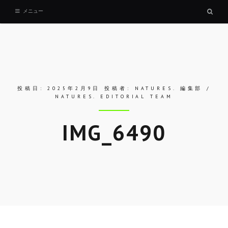
検
メニュー
索
ボ
ッ
ク
ス
投稿日:
2025年2月9日
投稿者:
NATURES. 編集部 /
NATURES. EDITORIAL TEAM
IMG_6490
Skip
to
entry
content