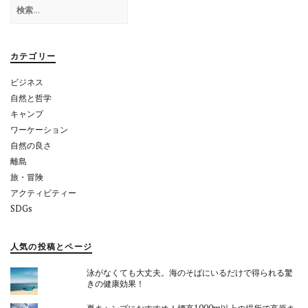
検
ー
索:
シ
ョ
カテゴリー
ン
ビジネス
自然と哲学
キャンプ
ワーケーション
自然の良さ
離島
旅・冒険
アクティビティー
SDGs
人気の投稿とページ
泳がなくても大丈夫。海のそばにいるだけで得られる驚
きの健康効果！