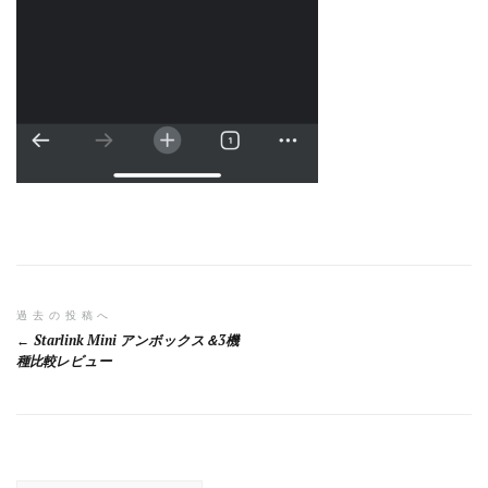
投
過去の投稿へ
Starlink Mini アンボックス＆3機
稿
種比較レビュー
ナ
ビ
ゲ