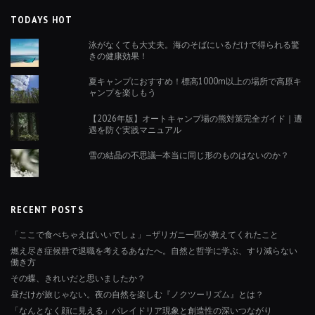
TODAYS HOT
泳がなくても大丈夫。海のそばにいるだけで得られる驚
きの健康効果！
夏キャンプにおすすめ！標高1000m以上の場所で高原キ
ャンプを楽しもう
【2026年版】オートキャンプ場の熊対策完全ガイド｜遭
遇を防ぐ実践マニュアル
雪の結晶の不思議─本当に同じ形のものはないのか？
RECENT POSTS
「ここで食べちゃえばいいでしょ」—ザリガニ一匹が教えてくれたこと
燃え尽き症候群で退職を考えるあなたへ。自然と哲学に学ぶ、すり減らない
働き方
その蝶、きれいだと思いましたか？
昼だけが旅じゃない。夜の自然を楽しむ『ノクツーリズム』とは？
「なんとなく顔に見える」パレイドリア現象と創造性の深いつながり