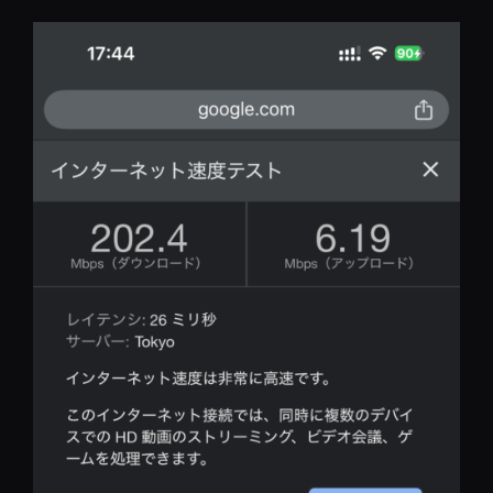
コ
ン
テ
ン
ツ
へ
移
動
REST