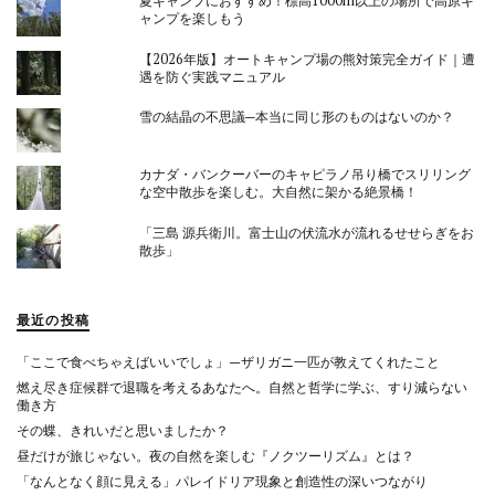
夏キャンプにおすすめ！標高1000m以上の場所で高原キ
ャンプを楽しもう
【2026年版】オートキャンプ場の熊対策完全ガイド｜遭
遇を防ぐ実践マニュアル
雪の結晶の不思議─本当に同じ形のものはないのか？
カナダ・バンクーバーのキャピラノ吊り橋でスリリング
な空中散歩を楽しむ。大自然に架かる絶景橋！
「三島 源兵衛川。富士山の伏流水が流れるせせらぎをお
散歩」
最近の投稿
「ここで食べちゃえばいいでしょ」—ザリガニ一匹が教えてくれたこと
燃え尽き症候群で退職を考えるあなたへ。自然と哲学に学ぶ、すり減らない
働き方
その蝶、きれいだと思いましたか？
昼だけが旅じゃない。夜の自然を楽しむ『ノクツーリズム』とは？
「なんとなく顔に見える」パレイドリア現象と創造性の深いつながり