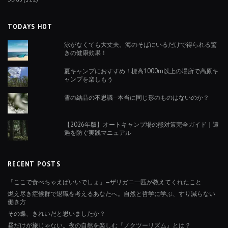
TODAYS HOT
泳がなくても大丈夫。海のそばにいるだけで得られる驚
きの健康効果！
夏キャンプにおすすめ！標高1000m以上の場所で高原キ
ャンプを楽しもう
雪の結晶の不思議─本当に同じ形のものはないのか？
【2026年版】オートキャンプ場の熊対策完全ガイド｜遭
遇を防ぐ実践マニュアル
RECENT POSTS
「ここで食べちゃえばいいでしょ」—ザリガニ一匹が教えてくれたこと
燃え尽き症候群で退職を考えるあなたへ。自然と哲学に学ぶ、すり減らない
働き方
その蝶、きれいだと思いましたか？
昼だけが旅じゃない。夜の自然を楽しむ『ノクツーリズム』とは？