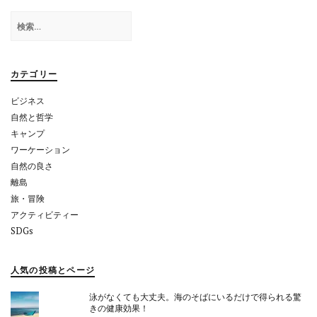
ゲ
検
ー
索:
シ
ョ
カテゴリー
ン
ビジネス
自然と哲学
キャンプ
ワーケーション
自然の良さ
離島
旅・冒険
アクティビティー
SDGs
人気の投稿とページ
泳がなくても大丈夫。海のそばにいるだけで得られる驚
きの健康効果！