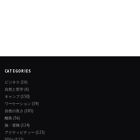
CATEGORIES
ビジネス
(16)
自然と哲学
(6)
キャンプ
(150)
ワーケーション
(39)
自然の良さ
(185)
離島
(56)
旅・冒険
(124)
アクティビティー
(123)
SDGs
(122)