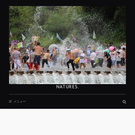
コ
ン
テ
ン
ツ
へ
移
動
NATURES.
検
メニュー
索
ボ
ッ
ク
ス
REST