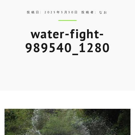
投稿日:
2025年3月30日
投稿者:
なお
water-fight-
989540_1280
Skip
to
entry
content