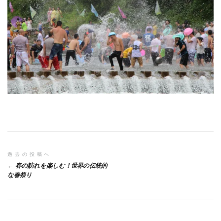
投
過去の投稿へ
春の訪れを楽しむ！世界の伝統的
稿
な春祭り
ナ
ビ