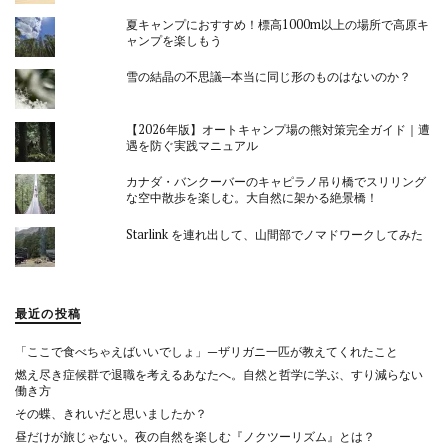
夏キャンプにおすすめ！標高1000m以上の場所で高原キ
ャンプを楽しもう
雪の結晶の不思議─本当に同じ形のものはないのか？
【2026年版】オートキャンプ場の熊対策完全ガイド｜遭
遇を防ぐ実践マニュアル
カナダ・バンクーバーのキャピラノ吊り橋でスリリング
な空中散歩を楽しむ。大自然に架かる絶景橋！
Starlink を連れ出して、山間部でノマドワークしてみた
最近の投稿
「ここで食べちゃえばいいでしょ」—ザリガニ一匹が教えてくれたこと
燃え尽き症候群で退職を考えるあなたへ。自然と哲学に学ぶ、すり減らない
働き方
その蝶、きれいだと思いましたか？
昼だけが旅じゃない。夜の自然を楽しむ『ノクツーリズム』とは？