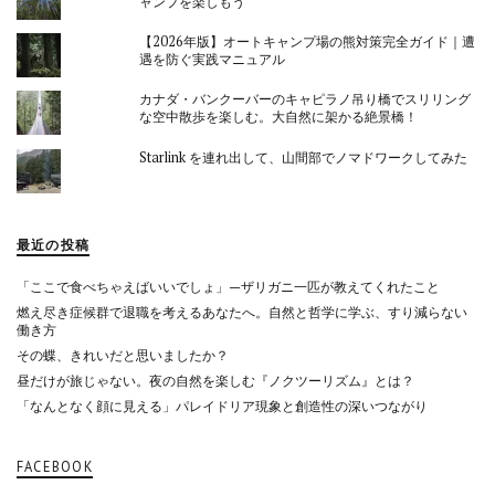
ャンプを楽しもう
【2026年版】オートキャンプ場の熊対策完全ガイド｜遭
遇を防ぐ実践マニュアル
カナダ・バンクーバーのキャピラノ吊り橋でスリリング
な空中散歩を楽しむ。大自然に架かる絶景橋！
Starlink を連れ出して、山間部でノマドワークしてみた
最近の投稿
「ここで食べちゃえばいいでしょ」—ザリガニ一匹が教えてくれたこと
燃え尽き症候群で退職を考えるあなたへ。自然と哲学に学ぶ、すり減らない
働き方
その蝶、きれいだと思いましたか？
昼だけが旅じゃない。夜の自然を楽しむ『ノクツーリズム』とは？
「なんとなく顔に見える」パレイドリア現象と創造性の深いつながり
FACEBOOK