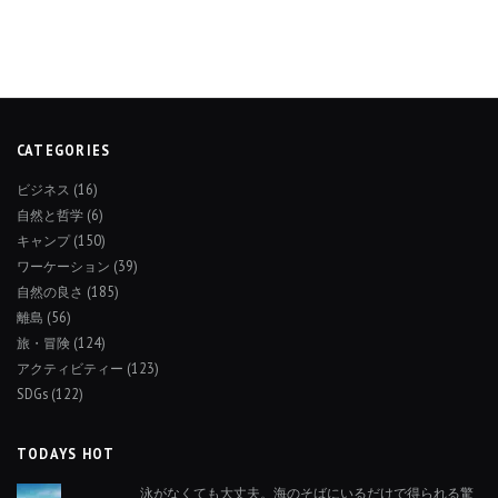
CATEGORIES
ビジネス
(16)
自然と哲学
(6)
キャンプ
(150)
ワーケーション
(39)
自然の良さ
(185)
離島
(56)
旅・冒険
(124)
アクティビティー
(123)
SDGs
(122)
TODAYS HOT
泳がなくても大丈夫。海のそばにいるだけで得られる驚