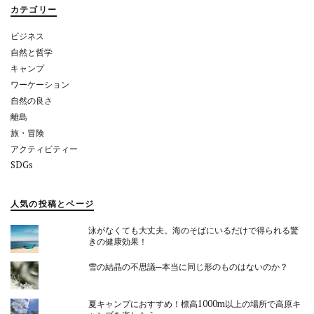
ョ
カテゴリー
ン
ビジネス
自然と哲学
キャンプ
ワーケーション
自然の良さ
離島
旅・冒険
アクティビティー
SDGs
人気の投稿とページ
泳がなくても大丈夫。海のそばにいるだけで得られる驚
きの健康効果！
雪の結晶の不思議─本当に同じ形のものはないのか？
夏キャンプにおすすめ！標高1000m以上の場所で高原キ