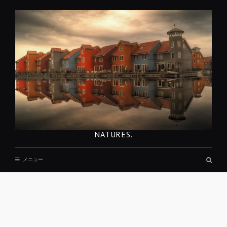
コ
ン
テ
ン
ツ
へ
移
動
NATURES.
検
メニュー
索
ボ
ッ
ク
ス
REST