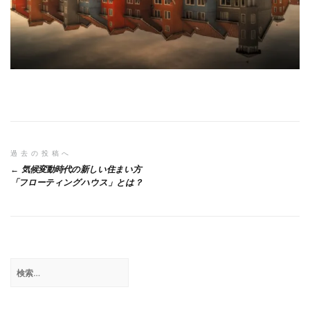
投
過去の投稿へ
気候変動時代の新しい住まい方
稿
「フローティングハウス」とは？
ナ
ビ
ゲ
検
ー
索:
シ