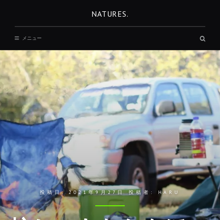
コ
NATURES.
ン
テ
検
メニュー
ン
索
ボ
ツ
ッ
へ
ク
ス
移
動
投稿日:
2021年9月27日
投稿者:
HARU
REST