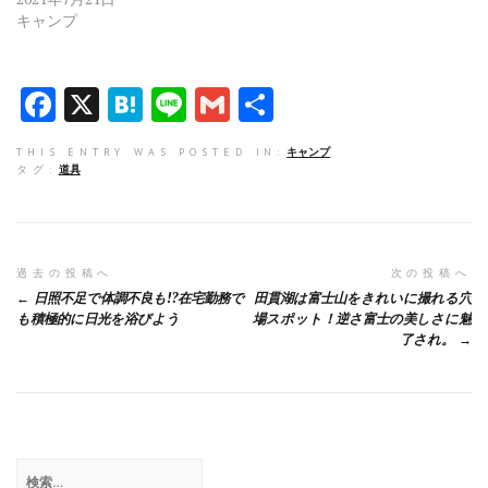
キャンプ
F
X
H
Li
G
共
a
at
n
m
有
THIS ENTRY WAS POSTED IN:
キャンプ
ce
e
e
ai
タグ:
道具
b
n
l
o
a
o
投
過去の投稿へ
次の投稿へ
日照不足で体調不良も!?在宅勤務で
田貫湖は富士山をきれいに撮れる穴
k
稿
も積極的に日光を浴びよう
場スポット！逆さ富士の美しさに魅
了され。
ナ
ビ
ゲ
ー
検