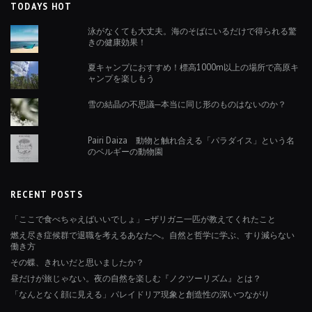
TODAYS HOT
泳がなくても大丈夫。海のそばにいるだけで得られる驚
きの健康効果！
夏キャンプにおすすめ！標高1000m以上の場所で高原キ
ャンプを楽しもう
雪の結晶の不思議─本当に同じ形のものはないのか？
Pairi Daiza 動物と触れ合える「パラダイス」という名
のベルギーの動物園
RECENT POSTS
「ここで食べちゃえばいいでしょ」—ザリガニ一匹が教えてくれたこと
燃え尽き症候群で退職を考えるあなたへ。自然と哲学に学ぶ、すり減らない
働き方
その蝶、きれいだと思いましたか？
昼だけが旅じゃない。夜の自然を楽しむ『ノクツーリズム』とは？
「なんとなく顔に見える」パレイドリア現象と創造性の深いつながり