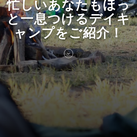
忙しいあなたもほっ
と一息つけるデイキ
ャンプをご紹介！
Skip
to
entry
content