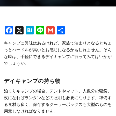
F
X
H
Li
G
共
a
at
n
m
有
キャンプに興味はあるけれど、家族で泊まりとなるとちょ
ce
e
e
ai
っとハードルが高いとお感じになるかもしれません。そん
b
n
l
な時は、手軽にできるデイキャンプに行ってみてはいかが
o
a
でしょうか。
o
k
デイキャンプの持ち物
泊まりキャンプの場合、テントやマット、人数分の寝袋、
夜になればランタンなどの照明も必要になります。準備す
る食材も多く、保存するクーラーボックスも大型のものを
用意しなければなりません。