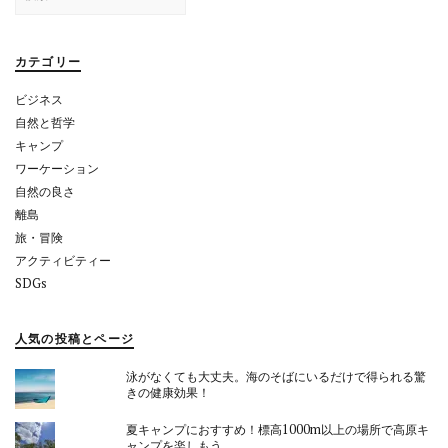
シ
索:
ョ
カテゴリー
ン
ビジネス
自然と哲学
キャンプ
ワーケーション
自然の良さ
離島
旅・冒険
アクティビティー
SDGs
人気の投稿とページ
泳がなくても大丈夫。海のそばにいるだけで得られる驚
きの健康効果！
夏キャンプにおすすめ！標高1000m以上の場所で高原キ
ャンプを楽しもう