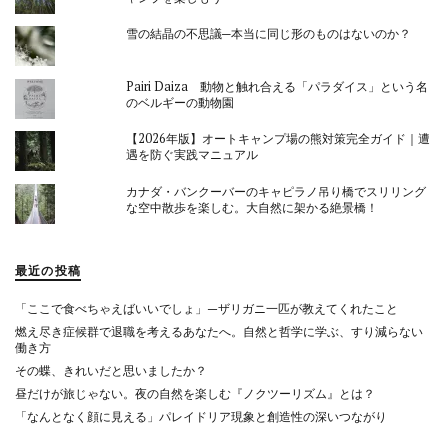
雪の結晶の不思議─本当に同じ形のものはないのか？
Pairi Daiza 動物と触れ合える「パラダイス」という名
のベルギーの動物園
【2026年版】オートキャンプ場の熊対策完全ガイド｜遭
遇を防ぐ実践マニュアル
カナダ・バンクーバーのキャピラノ吊り橋でスリリング
な空中散歩を楽しむ。大自然に架かる絶景橋！
最近の投稿
「ここで食べちゃえばいいでしょ」—ザリガニ一匹が教えてくれたこと
燃え尽き症候群で退職を考えるあなたへ。自然と哲学に学ぶ、すり減らない
働き方
その蝶、きれいだと思いましたか？
昼だけが旅じゃない。夜の自然を楽しむ『ノクツーリズム』とは？
「なんとなく顔に見える」パレイドリア現象と創造性の深いつながり