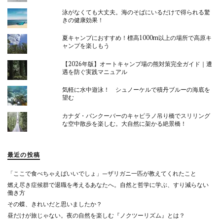
泳がなくても大丈夫。海のそばにいるだけで得られる驚
きの健康効果！
夏キャンプにおすすめ！標高1000m以上の場所で高原キ
ャンプを楽しもう
【2026年版】オートキャンプ場の熊対策完全ガイド｜遭
遇を防ぐ実践マニュアル
気軽に水中遊泳！ シュノーケルで積丹ブルーの海底を
望む
カナダ・バンクーバーのキャピラノ吊り橋でスリリング
な空中散歩を楽しむ。大自然に架かる絶景橋！
最近の投稿
「ここで食べちゃえばいいでしょ」—ザリガニ一匹が教えてくれたこと
燃え尽き症候群で退職を考えるあなたへ。自然と哲学に学ぶ、すり減らない
働き方
その蝶、きれいだと思いましたか？
昼だけが旅じゃない。夜の自然を楽しむ『ノクツーリズム』とは？