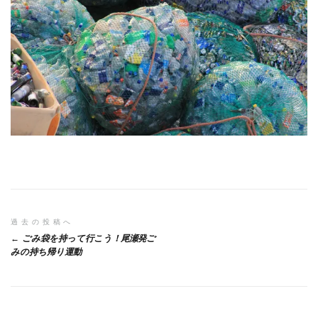
投
過去の投稿へ
ごみ袋を持って行こう！尾瀬発ご
稿
みの持ち帰り運動
ナ
ビ