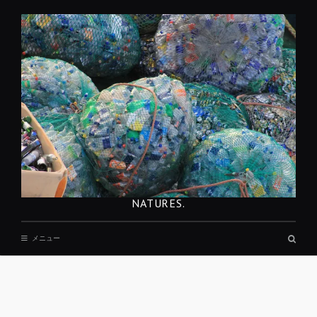
コ
ン
テ
ン
ツ
へ
移
動
NATURES.
検
メニュー
索
ボ
ッ
ク
ス
REST