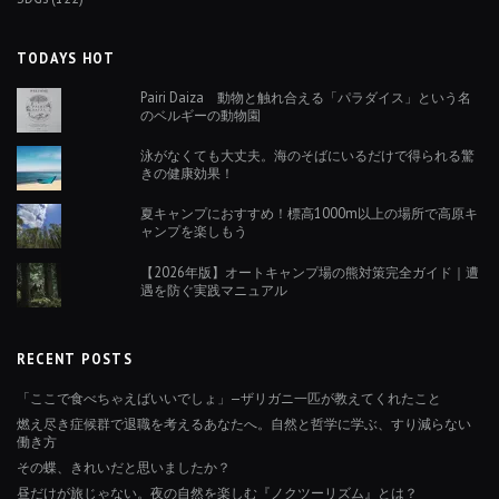
TODAYS HOT
Pairi Daiza 動物と触れ合える「パラダイス」という名
のベルギーの動物園
泳がなくても大丈夫。海のそばにいるだけで得られる驚
きの健康効果！
夏キャンプにおすすめ！標高1000m以上の場所で高原キ
ャンプを楽しもう
【2026年版】オートキャンプ場の熊対策完全ガイド｜遭
遇を防ぐ実践マニュアル
RECENT POSTS
「ここで食べちゃえばいいでしょ」—ザリガニ一匹が教えてくれたこと
燃え尽き症候群で退職を考えるあなたへ。自然と哲学に学ぶ、すり減らない
働き方
その蝶、きれいだと思いましたか？
昼だけが旅じゃない。夜の自然を楽しむ『ノクツーリズム』とは？