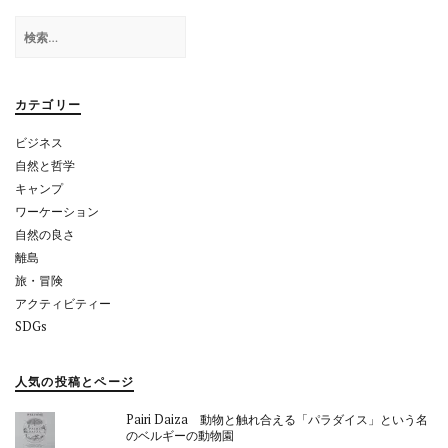
ゲ
検
ー
索:
シ
ョ
カテゴリー
ン
ビジネス
自然と哲学
キャンプ
ワーケーション
自然の良さ
離島
旅・冒険
アクティビティー
SDGs
人気の投稿とページ
Pairi Daiza 動物と触れ合える「パラダイス」という名
のベルギーの動物園