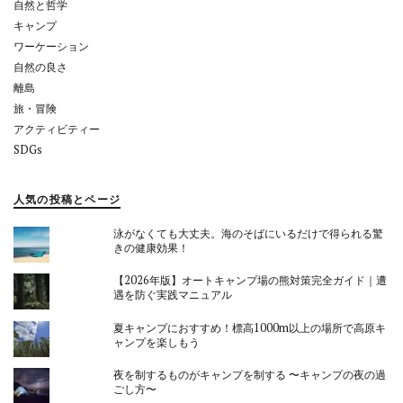
自然と哲学
キャンプ
ワーケーション
自然の良さ
離島
旅・冒険
アクティビティー
SDGs
人気の投稿とページ
泳がなくても大丈夫。海のそばにいるだけで得られる驚
きの健康効果！
【2026年版】オートキャンプ場の熊対策完全ガイド｜遭
遇を防ぐ実践マニュアル
夏キャンプにおすすめ！標高1000m以上の場所で高原キ
ャンプを楽しもう
夜を制するものがキャンプを制する 〜キャンプの夜の過
ごし方〜