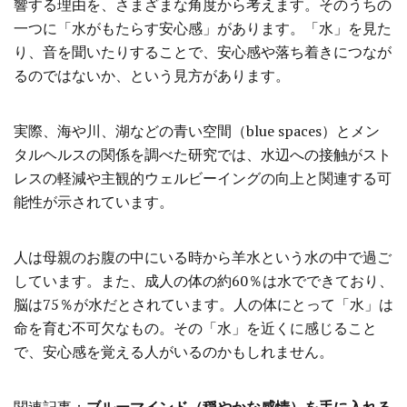
響する理由を、さまざまな角度から考えます。そのうちの
一つに「水がもたらす安心感」があります。「水」を見た
り、音を聞いたりすることで、安心感や落ち着きにつなが
るのではないか、という見方があります。
実際、海や川、湖などの青い空間（blue spaces）とメン
タルヘルスの関係を調べた研究では、水辺への接触がスト
レスの軽減や主観的ウェルビーイングの向上と関連する可
能性が示されています。
人は母親のお腹の中にいる時から羊水という水の中で過ご
しています。また、成人の体の約60％は水でできており、
脳は75％が水だとされています。人の体にとって「水」は
命を育む不可欠なもの。その「水」を近くに感じること
で、安心感を覚える人がいるのかもしれません。
関連記事：
ブルーマインド（穏やかな感情）を手に入れる