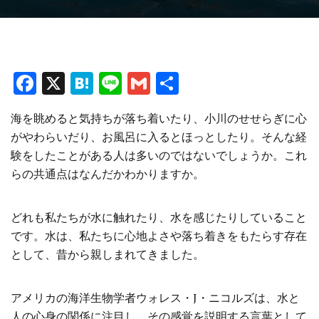
F
X
H
Li
G
共
a
at
n
m
有
海を眺めると気持ちが落ち着いたり、小川のせせらぎに心
ce
e
e
ai
がやわらいだり、お風呂に入るとほっとしたり。そんな経
b
n
l
験をしたことがある人は多いのではないでしょうか。これ
o
a
らの共通点はなんだかわかりますか。
o
k
どれも私たちが水に触れたり、水を感じたりしていること
です。水は、私たちに心地よさや落ち着きをもたらす存在
として、昔から親しまれてきました。
アメリカの海洋生物学者ウォレス・J・ニコルズは、水と
人の心身の関係に注目し、その感覚を説明する言葉として