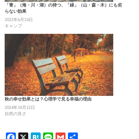
「青」（海・川・湖）の持つ、「緑」（山・森・木）にも劣
らない効果
2022年6月24日
キャンプ
秋の幸せ効果とは？心理学で見る幸福の理由
2024年10月12日
自然の良さ
F
X
H
Li
G
共