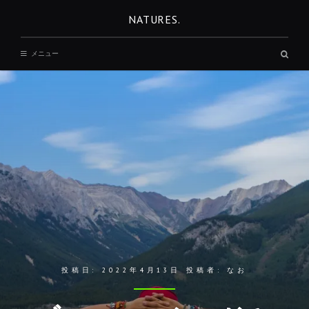
コ
NATURES.
ン
テ
検
メニュー
ン
索
ボ
ツ
ッ
へ
ク
ス
移
動
投稿日:
2022年4月13日
投稿者:
なお
REST