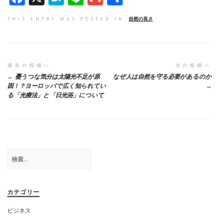
a
at
n
m
有
THIS ENTRY WAS POSTED IN:
自然の良さ
ce
e
e
ai
b
n
l
o
a
投
過去の投稿へ
次の投稿へ
o
憂うつな気分は太陽光不足が原
なぜ人は自然を守る必要があるのか
稿
k
因！？ヨーロッパで広く知られてい
る「光療法」と「日光浴」について
ナ
ビ
ゲ
ー
検
シ
索:
ョ
カテゴリー
ン
ビジネス