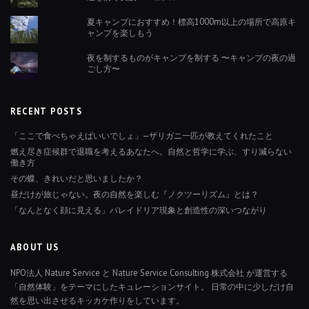
夏キャンプにおすすめ！標高1000m以上の場所で高原キ
ャンプを楽しもう
夜を制するものがキャンプを制する 〜キャンプの夜の過
ごし方〜
RECENT POSTS
「ここで食べちゃえばいいでしょ」—ザリガニ一匹が教えてくれたこと
燃え尽き症候群で退職を考えるあなたへ。自然と哲学に学ぶ、すり減らない
働き方
その蝶、きれいだと思いましたか？
昼だけが旅じゃない。夜の自然を楽しむ『ノクツーリズム』とは？
「なんとなく顔に見える」パレイドリア現象と創造性の深いつながり
ABOUT US
NPO法人 Nature Service と Nature Service Consulting 株式会社 が運営する
「自然体験」をテーマにしたキュレーションサイト。 日常の中に少しだけ自
然を思い出させるキッカケ作りをしています。