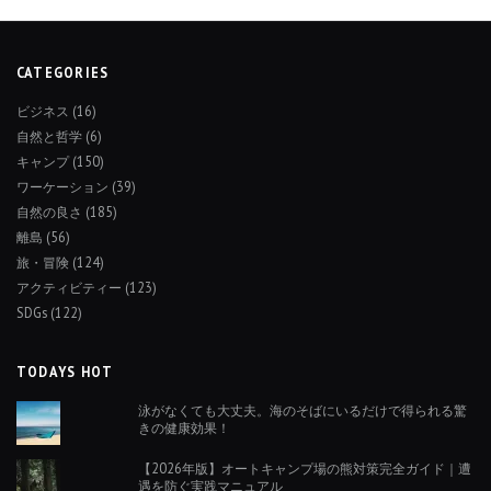
CATEGORIES
ビジネス
(16)
自然と哲学
(6)
キャンプ
(150)
ワーケーション
(39)
自然の良さ
(185)
離島
(56)
旅・冒険
(124)
アクティビティー
(123)
SDGs
(122)
TODAYS HOT
泳がなくても大丈夫。海のそばにいるだけで得られる驚
きの健康効果！
【2026年版】オートキャンプ場の熊対策完全ガイド｜遭
遇を防ぐ実践マニュアル