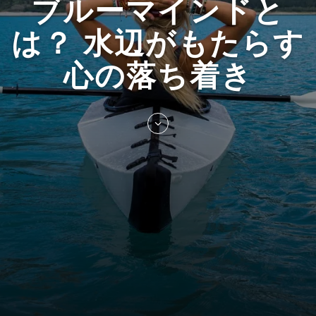
ブルーマインドと
は？ 水辺がもたらす
心の落ち着き
Skip
to
entry
content