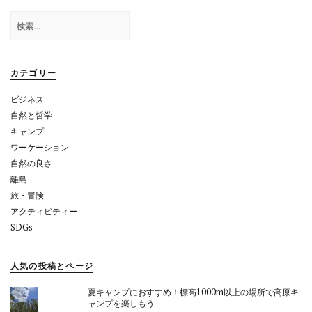
ゲ
検
ー
索:
シ
ョ
カテゴリー
ン
ビジネス
自然と哲学
キャンプ
ワーケーション
自然の良さ
離島
旅・冒険
アクティビティー
SDGs
人気の投稿とページ
夏キャンプにおすすめ！標高1000m以上の場所で高原キ
ャンプを楽しもう