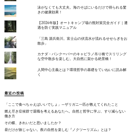
泳がなくても大丈夫。海のそばにいるだけで得られる驚
きの健康効果！
【2026年版】オートキャンプ場の熊対策完全ガイド｜遭
遇を防ぐ実践マニュアル
「三島 源兵衛川。富士山の伏流水が流れるせせらぎをお
散歩」
カナダ・バンクーバーのキャピラノ吊り橋でスリリング
な空中散歩を楽しむ。大自然に架かる絶景橋！
人間中心主義とは？環境哲学の基礎をていねいに読み解
く
最近の投稿
「ここで食べちゃえばいいでしょ」—ザリガニ一匹が教えてくれたこと
燃え尽き症候群で退職を考えるあなたへ。自然と哲学に学ぶ、すり減らない
働き方
その蝶、きれいだと思いましたか？
昼だけが旅じゃない。夜の自然を楽しむ『ノクツーリズム』とは？