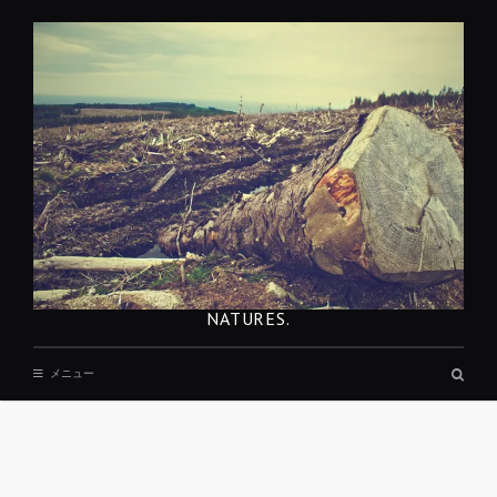
コ
ン
テ
ン
ツ
へ
移
動
NATURES.
検
メニュー
索
ボ
ッ
ク
ス
REST