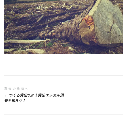
投
過去の投稿へ
つくる責任つかう責任 エシカル消
稿
費を知ろう！
ナ
ビ