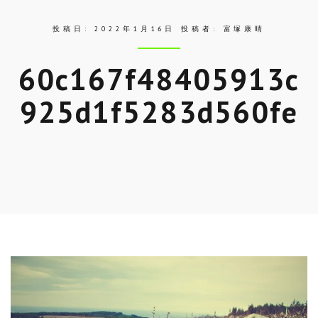
投稿日:
2022年1月16日
投稿者:
富塚康晴
60c167f48405913c
925d1f5283d560fe
Skip
to
entry
content