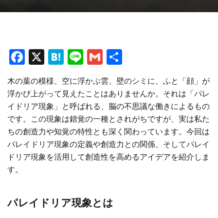
F
X
H
Li
G
共
a
at
n
m
有
木の葉の模様、空に浮かぶ雲、壁のシミに、ふと「顔」が
ce
e
e
ai
浮かび上がって見えたことはありませんか。それは「パレ
b
n
l
イドリア現象」と呼ばれる、脳の不思議な働きによるもの
o
a
です。この現象は錯覚の一種とされがちですが、実は私た
o
ちの創造力や知覚の特性とも深く関わっています。今回は
パレイドリア現象の定義や創造力との関係、そしてパレイ
k
ドリア現象を活用して創造性を高めるアイデアを紹介しま
す。
パレイドリア現象とは