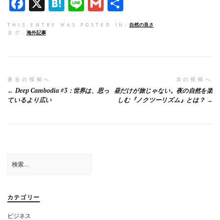
F
X
H
Li
G
共
a
at
n
m
有
THIS ENTRY WAS POSTED IN:
自然の良さ
ce
e
e
ai
タグ:
海外記事
b
n
l
o
a
o
投
過去の投稿へ
次の投稿へ
Deep Cambodia #3：世界は、思っ
昼だけが旅じゃない。夜の自然を楽
k
稿
ているより広い
しむ『ノクツーリズム』とは？
ナ
ビ
ゲ
検
ー
索:
シ
ョ
カテゴリー
ン
ビジネス