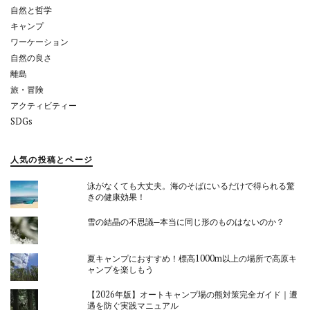
自然と哲学
キャンプ
ワーケーション
自然の良さ
離島
旅・冒険
アクティビティー
SDGs
人気の投稿とページ
泳がなくても大丈夫。海のそばにいるだけで得られる驚
きの健康効果！
雪の結晶の不思議─本当に同じ形のものはないのか？
夏キャンプにおすすめ！標高1000m以上の場所で高原キ
ャンプを楽しもう
【2026年版】オートキャンプ場の熊対策完全ガイド｜遭
遇を防ぐ実践マニュアル