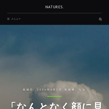
コ
NATURES.
ン
テ
検
メニュー
ン
索
ボ
ツ
ッ
へ
ク
ス
移
動
投稿日:
2026年6月5日
投稿者:
なお
「なんとなく顔に見
REST