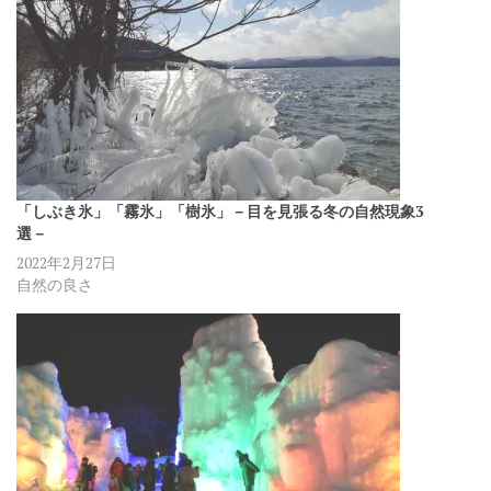
「しぶき氷」「霧氷」「樹氷」－目を見張る冬の自然現象3
選－
2022年2月27日
自然の良さ