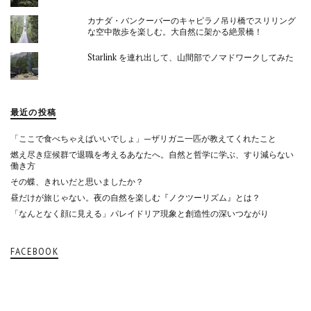
カナダ・バンクーバーのキャピラノ吊り橋でスリリング
な空中散歩を楽しむ。大自然に架かる絶景橋！
Starlink を連れ出して、山間部でノマドワークしてみた
最近の投稿
「ここで食べちゃえばいいでしょ」—ザリガニ一匹が教えてくれたこと
燃え尽き症候群で退職を考えるあなたへ。自然と哲学に学ぶ、すり減らない
働き方
その蝶、きれいだと思いましたか？
昼だけが旅じゃない。夜の自然を楽しむ『ノクツーリズム』とは？
「なんとなく顔に見える」パレイドリア現象と創造性の深いつながり
FACEBOOK