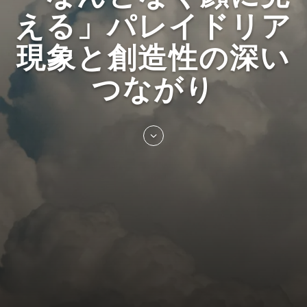
える」パレイドリア
現象と創造性の深い
つながり
Skip
to
entry
content