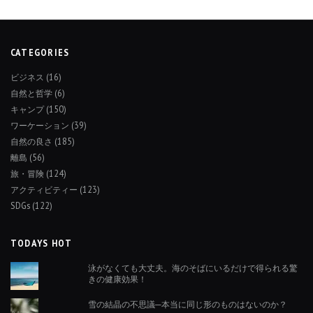
CATEGORIES
ビジネス
(16)
自然と哲学
(6)
キャンプ
(150)
ワーケーション
(39)
自然の良さ
(185)
離島
(56)
旅・冒険
(124)
アクティビティー
(123)
SDGs
(122)
TODAYS HOT
泳がなくても大丈夫。海のそばにいるだけで得られる驚
きの健康効果！
雪の結晶の不思議─本当に同じ形のものはないのか？