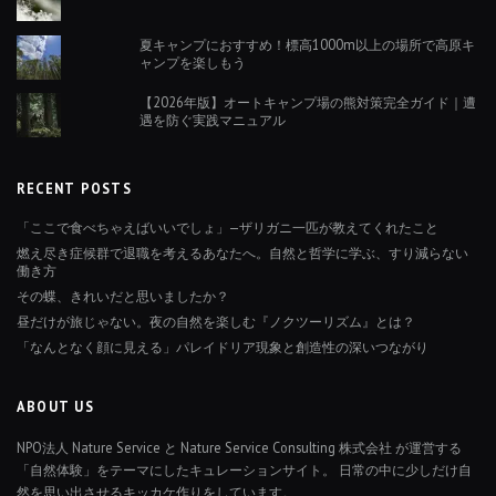
夏キャンプにおすすめ！標高1000m以上の場所で高原キ
ャンプを楽しもう
【2026年版】オートキャンプ場の熊対策完全ガイド｜遭
遇を防ぐ実践マニュアル
RECENT POSTS
「ここで食べちゃえばいいでしょ」—ザリガニ一匹が教えてくれたこと
燃え尽き症候群で退職を考えるあなたへ。自然と哲学に学ぶ、すり減らない
働き方
その蝶、きれいだと思いましたか？
昼だけが旅じゃない。夜の自然を楽しむ『ノクツーリズム』とは？
「なんとなく顔に見える」パレイドリア現象と創造性の深いつながり
ABOUT US
NPO法人 Nature Service と Nature Service Consulting 株式会社 が運営する
「自然体験」をテーマにしたキュレーションサイト。 日常の中に少しだけ自
然を思い出させるキッカケ作りをしています。