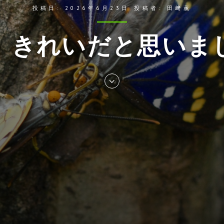
投稿日:
2026年6月23日
投稿者:
田﨑薫
、きれいだと思いま
Skip
to
entry
content