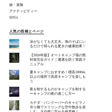
旅・冒険
アクティビティー
SDGs
人気の投稿とページ
泳がなくても大丈夫。海のそばにい
るだけで得られる驚きの健康効果！
【2026年版】オートキャンプ場の熊
対策完全ガイド｜遭遇を防ぐ実践マ
ニュアル
夏キャンプにおすすめ！標高1000m
以上の場所で高原キャンプを楽しも
う
夜を制するものがキャンプを制する
〜キャンプの夜の過ごし方〜
カナダ・バンクーバーのキャピラノ
吊り橋でスリリングな空中散歩を楽
しむ。大自然に架かる絶景橋！