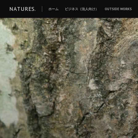
コ
NATURES.
ホーム
ビジネス（法人向け）
OUTSIDE WORKS
ン
テ
ン
ツ
へ
移
動