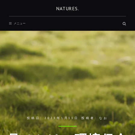
コ
NATURES.
ン
テ
検
メニュー
ン
索
ボ
ツ
ッ
へ
ク
ス
移
動
投稿日:
2023年1月13日
投稿者:
なお
REST