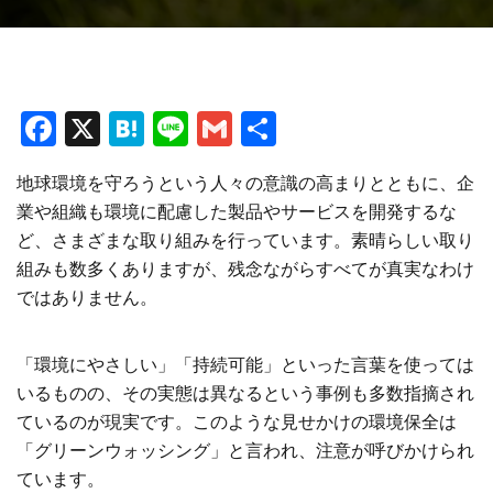
F
X
H
Li
G
共
a
at
n
m
有
地球環境を守ろうという人々の意識の高まりとともに、企
ce
e
e
ai
業や組織も環境に配慮した製品やサービスを開発するな
b
n
l
ど、さまざまな取り組みを行っています。素晴らしい取り
o
a
組みも数多くありますが、残念ながらすべてが真実なわけ
o
ではありません。
k
「環境にやさしい」「持続可能」といった言葉を使っては
いるものの、その実態は異なるという事例も多数指摘され
ているのが現実です。このような見せかけの環境保全は
「グリーンウォッシング」と言われ、注意が呼びかけられ
ています。