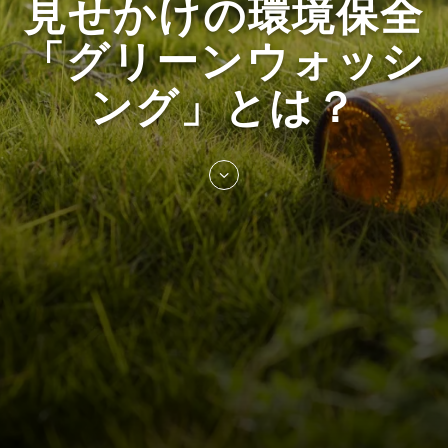
見せかけの環境保全
「グリーンウォッシ
ング」とは？
Skip
to
entry
content