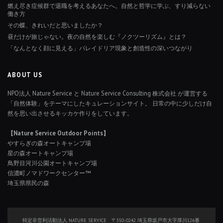
燃え尽き症候群で退職を考えるあなたへ。自然と哲学に学ぶ、すり減らない
働き方
その蝶、きれいだと思いましたか？
昼だけが旅じゃない。夜の自然を楽しむ『ノクツーリズム』とは？
「なんとなく顔に見える」パレイドリア現象と創造性の深いつながり
ABOUT US
NPO法人 Nature Service と Nature Service Consulting 株式会社 が運営する
「自然体験」をテーマにしたキュレーションサイト。 日常の中に少しだけ自
然を思い出させるキッカケ作りをしています。
【Nature Service Outdoor Points】
やすらぎの森オートキャンプ場
星の森オートキャンプ場
鳥野目河川公園オートキャンプ場
信濃町ノマドワークセンター™
埼玉県県民の森
特定非営利活動法人 NATURE SERVICE 〒350-0242 埼玉県坂戸市大字厚川126番