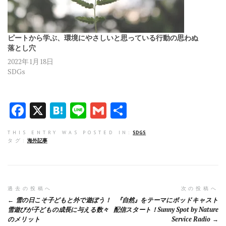
ピートから学ぶ、環境にやさしいと思っている行動の思わぬ
落とし穴
2022年1月18日
SDGs
F
X
H
Li
G
共
a
at
n
m
有
THIS ENTRY WAS POSTED IN:
SDGS
ce
e
e
ai
タグ:
海外記事
b
n
l
o
a
o
投
過去の投稿へ
次の投稿へ
雪の日こそ子どもと外で遊ぼう！
『自然』をテーマにポッドキャスト
k
稿
雪遊びが子どもの成長に与える数々
配信スタート！Sunny Spot by Nature
のメリット
Service Radio