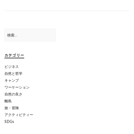
ナ
ビ
ゲ
ー
検
シ
索:
ョ
カテゴリー
ン
ビジネス
自然と哲学
キャンプ
ワーケーション
自然の良さ
離島
旅・冒険
アクティビティー
SDGs