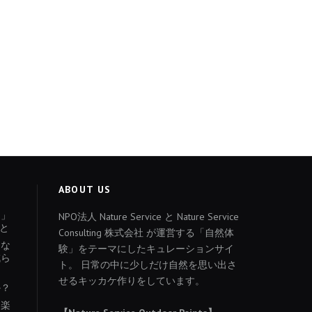
ABOUT US
ょ」
NPO法人 Nature Service と Nature Service
と
Consulting 株式会社 が運営する「自然体
あな
験」をテーマにしたキュレーションサイ
減ら
ト。 日常の中に少しだけ自然を思い出さ
せるキッカケ作りをしています。
か？
を楽