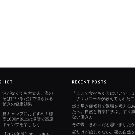
S HOT
RECENT POSTS
泳がなくても大丈夫。海の
「ここで食べちゃえばいいでし
そばにいるだけで得られる
—ザリガニ一匹が教えてくれたこ
驚きの健康効果！
燃え尽き症候群で退職を考える
たへ。自然と哲学に学ぶ、すり
夏キャンプにおすすめ！標
ない働き方
高1000m以上の場所で高原
キャンプを楽しもう
その蝶、きれいだと思いました
昼だけが旅じゃない。夜の自然
【2026年版】オートキャ