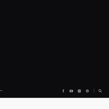
Facebook
YouTube
flickr
pinterest
検
ー
索
ボ
ッ
ク