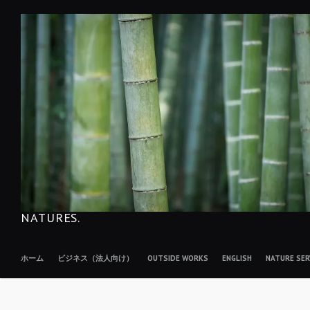
コ
ン
テ
ン
ツ
へ
移
動
NATURES.
ホーム
ビジネス（法人向け）
OUTSIDE WORKS
ENGLISH
NATURE S