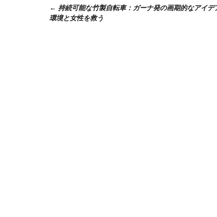
持続可能な竹製自転車：ガーナ発の画期的なアイデ
稿
環境と女性を救う
ナ
ビ
ゲ
ー
シ
ョ
ン