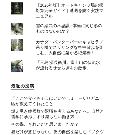
【2026年版】オートキャンプ場の熊
対策完全ガイド｜遭遇を防ぐ実践マ
ニュアル
雪の結晶の不思議─本当に同じ形の
ものはないのか？
カナダ・バンクーバーのキャピラノ
吊り橋でスリリングな空中散歩を楽
しむ。大自然に架かる絶景橋！
「三島 源兵衛川。富士山の伏流水
が流れるせせらぎをお散歩」
最近の投稿
「ここで食べちゃえばいいでしょ」—ザリガニ一
匹が教えてくれたこと
燃え尽き症候群で退職を考えるあなたへ。自然と
哲学に学ぶ、すり減らない働き方
その蝶、きれいだと思いましたか？
昼だけが旅じゃない。夜の自然を楽しむ『ノクツ