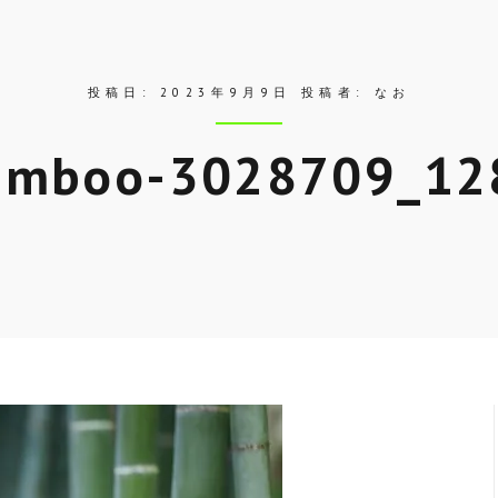
投稿日:
2023年9月9日
投稿者:
なお
amboo-3028709_12
Skip
to
entry
content