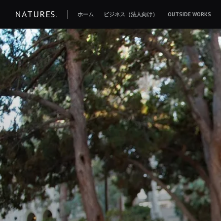
コ
NATURES.
ホーム
ビジネス（法人向け）
OUTSIDE WORKS
ン
テ
ン
ツ
へ
移
動