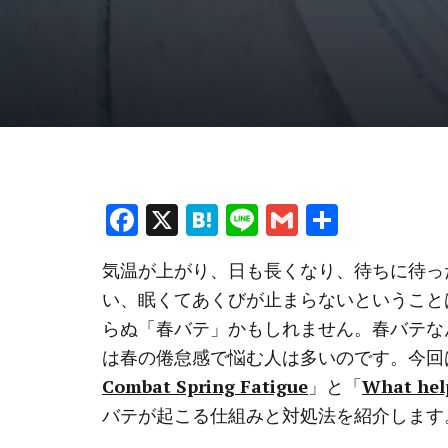
F
X
H
Li
G
共
a
at
n
m
有
気温が上がり、日も長くなり、待ちに待っ
ce
e
e
ai
い、眠くてあくびが止まらないということ
b
n
l
らぬ「春バテ」かもしれません。春バテな
o
a
は春の倦怠感で悩む人は多いのです。今回
o
Combat Spring Fatigue
」と「
What help
k
バテが起こる仕組みと対処法を紹介します