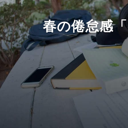
春の倦怠感