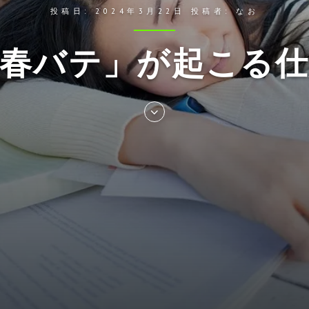
投稿日:
2024年3月22日
投稿者:
なお
「春バテ」が起こる仕
Skip
to
entry
content