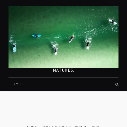
コ
ン
テ
ン
ツ
へ
移
動
NATURES.
検
メニュー
索
ボ
ッ
ク
ス
REST