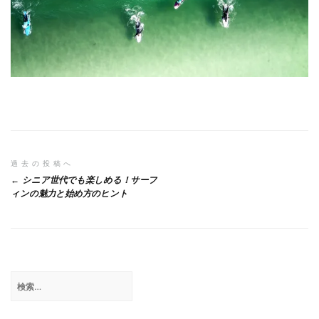
投
過去の投稿へ
シニア世代でも楽しめる！サーフ
稿
ィンの魅力と始め方のヒント
ナ
ビ
ゲ
検
ー
索:
シ