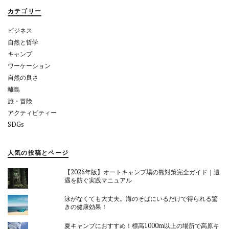
ョ
カテゴリー
ン
ビジネス
自然と哲学
キャンプ
ワーケーション
自然の良さ
離島
旅・冒険
アクティビティー
SDGs
人気の投稿とページ
【2026年版】オートキャンプ場の熊対策完全ガイド｜遭
遇を防ぐ実践マニュアル
泳がなくても大丈夫。海のそばにいるだけで得られる驚
きの健康効果！
夏キャンプにおすすめ！標高1000m以上の場所で高原キ