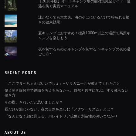
【2026年版】オートキャンプ場の熊対策完全ガイド｜遭
遇を防ぐ実践マニュアル
泳がなくても大丈夫。海のそばにいるだけで得られる驚
きの健康効果！
夏キャンプにおすすめ！標高1000m以上の場所で高原キ
ャンプを楽しもう
夜を制するものがキャンプを制する 〜キャンプの夜の過
ごし方〜
RECENT POSTS
「ここで食べちゃえばいいでしょ」—ザリガニ一匹が教えてくれたこと
燃え尽き症候群で退職を考えるあなたへ。自然と哲学に学ぶ、すり減らない
働き方
その蝶、きれいだと思いましたか？
昼だけが旅じゃない。夜の自然を楽しむ『ノクツーリズム』とは？
「なんとなく顔に見える」パレイドリア現象と創造性の深いつながり
ABOUT US