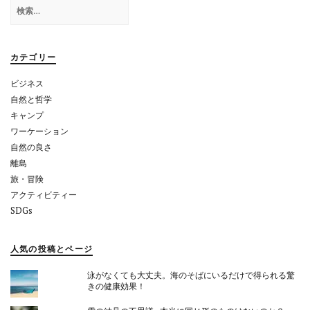
検
シ
索:
ョ
カテゴリー
ン
ビジネス
自然と哲学
キャンプ
ワーケーション
自然の良さ
離島
旅・冒険
アクティビティー
SDGs
人気の投稿とページ
泳がなくても大丈夫。海のそばにいるだけで得られる驚
きの健康効果！