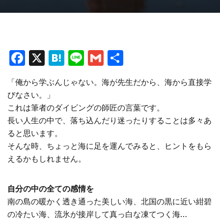
F
X
H
Li
G
共
a
at
n
m
有
「俺から学ぶんじゃない。海が先生だから、海から直接学
ce
e
e
ai
びなさい。」
b
n
l
これは筆者のダイビングの師匠の言葉です。
o
a
長い人生の中で、落ち込んだり迷ったりすることは多々あ
o
ると思います。
そんな時、ちょっと海に足を運んでみると、ヒントをもら
k
えるかもしれません。
自分の中の全ての感情を
南の島の暖かく透き通った美しい海、北国の黒に近い紺碧
の冷たい海、流氷が接岸して真っ白な凍てつく海…