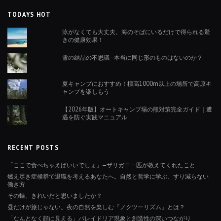
TODAYS HOT
泳がなくても大丈夫。海のそばにいるだけで得られる驚
きの健康効果！
雪の結晶の不思議─本当に同じ形のものはないのか？
夏キャンプにおすすめ！標高1000m以上の場所で高原キ
ャンプを楽しもう
【2026年版】オートキャンプ場の熊対策完全ガイド｜遭
遇を防ぐ実践マニュアル
RECENT POSTS
「ここで食べちゃえばいいでしょ」—ザリガニ一匹が教えてくれたこと
燃え尽き症候群で退職を考えるあなたへ。自然と哲学に学ぶ、すり減らない
働き方
その蝶、きれいだと思いましたか？
昼だけが旅じゃない。夜の自然を楽しむ『ノクツーリズム』とは？
「なんとなく顔に見える」パレイドリア現象と創造性の深いつながり