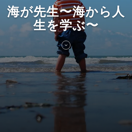
海が先生〜海から人
生を学ぶ〜
Skip
to
entry
content