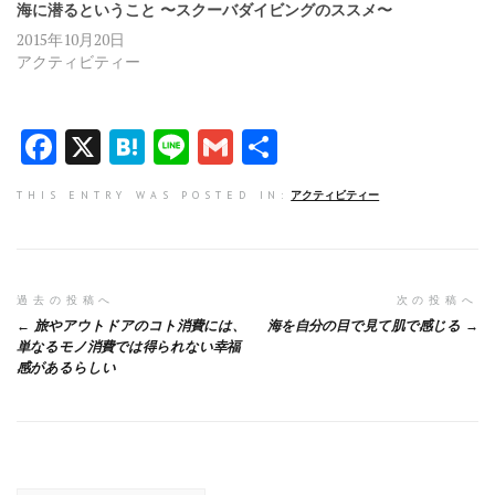
海に潜るということ 〜スクーバダイビングのススメ〜
2015年10月20日
アクティビティー
F
X
H
Li
G
共
a
at
n
m
有
THIS ENTRY WAS POSTED IN:
アクティビティー
ce
e
e
ai
b
n
l
o
a
投
過去の投稿へ
次の投稿へ
o
旅やアウトドアのコト消費には、
海を自分の目で見て肌で感じる
稿
k
単なるモノ消費では得られない幸福
感があるらしい
ナ
ビ
ゲ
ー