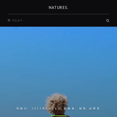
コ
NATURES.
ン
テ
検
メニュー
ン
索
ボ
ツ
ッ
へ
ク
ス
移
動
投稿日:
2015年12月5日
投稿者:
福島 由華里
REST