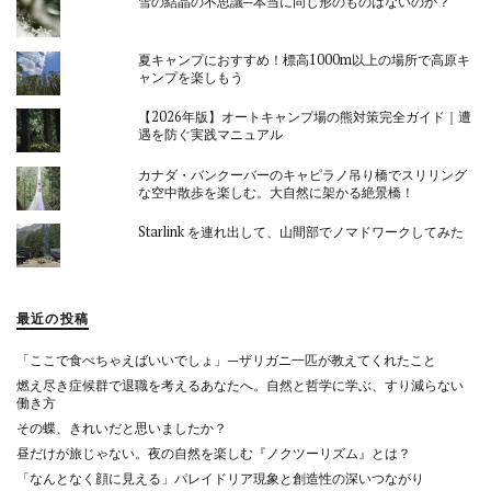
雪の結晶の不思議─本当に同じ形のものはないのか？
夏キャンプにおすすめ！標高1000m以上の場所で高原キ
ャンプを楽しもう
【2026年版】オートキャンプ場の熊対策完全ガイド｜遭
遇を防ぐ実践マニュアル
カナダ・バンクーバーのキャピラノ吊り橋でスリリング
な空中散歩を楽しむ。大自然に架かる絶景橋！
Starlink を連れ出して、山間部でノマドワークしてみた
最近の投稿
「ここで食べちゃえばいいでしょ」—ザリガニ一匹が教えてくれたこと
燃え尽き症候群で退職を考えるあなたへ。自然と哲学に学ぶ、すり減らない
働き方
その蝶、きれいだと思いましたか？
昼だけが旅じゃない。夜の自然を楽しむ『ノクツーリズム』とは？
「なんとなく顔に見える」パレイドリア現象と創造性の深いつながり