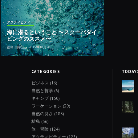
アクティビティー
海に潜るということ 〜スクーバダイ
ビングのススメ〜
福島 由華里
•
2015年10月20日
CATEGORIES
TODAY
ビジネス
(16)
自然と哲学
(6)
キャンプ
(150)
ワーケーション
(39)
自然の良さ
(185)
離島
(56)
旅・冒険
(124)
アクティビティー
(123)