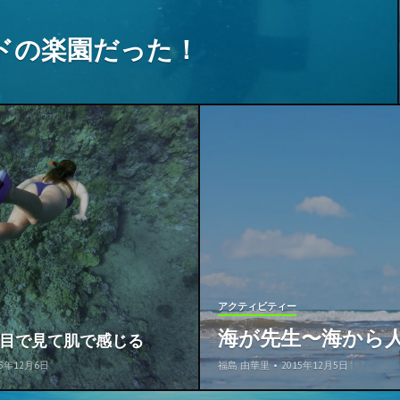
ドの楽園だった！
アクティビティー
海が先生〜海から
目で見て肌で感じる
15年12月6日
福島 由華里
•
2015年12月5日