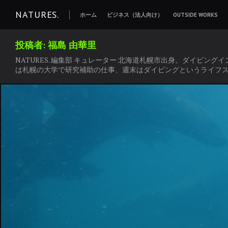
コ
NATURES.
ホーム
ビジネス（法人向け）
OUTSIDE WORKS
ン
テ
投稿者:
福島 由華里
ン
NATURES. 編集部 キュレーター 北海道札幌市出身。ダイビング
ツ
は札幌の大学で研究補助の仕事、週末はダイビングというライフ
へ
移
動