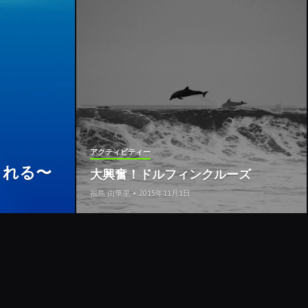
アクティビティー
される〜
大興奮！ドルフィンクルーズ
福島 由華里
•
2015年11月1日