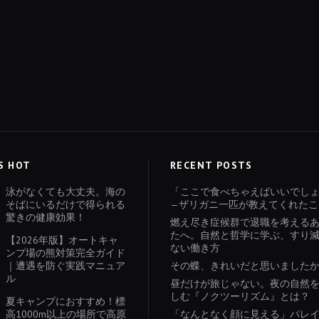
S HOT
RECENT POSTS
泳がなくても大丈夫。海の
「ここで食べちゃえばいいでし
そばにいるだけで得られる
—ザリガニ一匹が教えてくれたこ
驚きの健康効果！
燃え尽き症候群で退職を考える
たへ。自然と哲学に学ぶ、すり
【2026年版】オートキャ
ない働き方
ンプ場の熊対策完全ガイド
｜遭遇を防ぐ実践マニュア
その蝶、きれいだと思いました
ル
昼だけが旅じゃない。夜の自然
しむ『ノクツーリズム』とは？
夏キャンプにおすすめ！標
高1000m以上の場所で高原
「なんとなく顔に見える」パレ