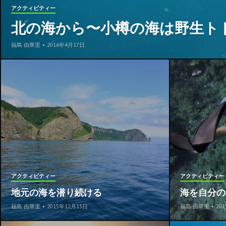
アクティビティー
北の海から〜小樽の海は野生ト
福島 由華里
•
2016年4月17日
アクティビティー
アクティビティー
地元の海を潜り続ける
海を自分の
福島 由華里
•
2015年12月13日
福島 由華里
•
20