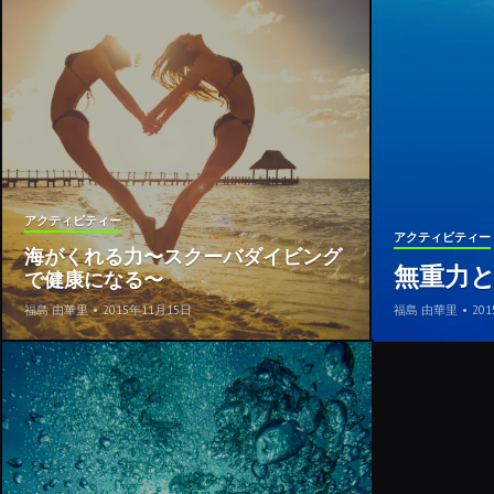
アクティビティー
アクティビティー
海がくれる力〜スクーバダイビング
無重力
で健康になる〜
福島 由華里
•
2015年11月15日
福島 由華里
•
20