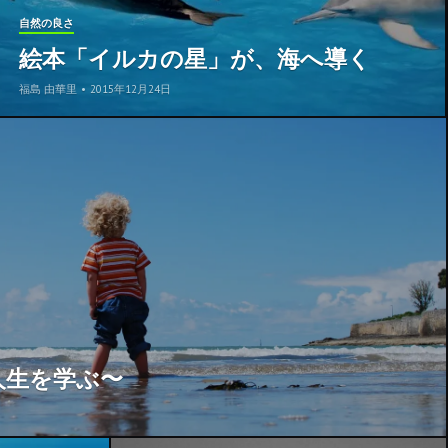
自然の良さ
絵本「イルカの星」が、海へ導く
福島 由華里
•
2015年12月24日
人生を学ぶ〜