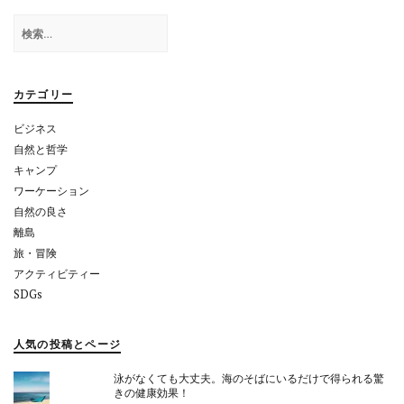
ゲ
検
ー
索:
シ
ョ
カテゴリー
ン
ビジネス
自然と哲学
キャンプ
ワーケーション
自然の良さ
離島
旅・冒険
アクティビティー
SDGs
人気の投稿とページ
泳がなくても大丈夫。海のそばにいるだけで得られる驚
きの健康効果！