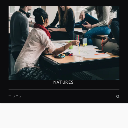
コ
ン
テ
ン
ツ
へ
移
動
NATURES.
検
メニュー
索
ボ
ッ
ク
ス
REST