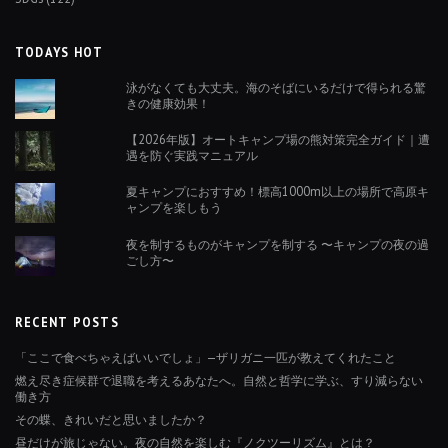
TODAYS HOT
泳がなくても大丈夫。海のそばにいるだけで得られる驚
きの健康効果！
【2026年版】オートキャンプ場の熊対策完全ガイド｜遭
遇を防ぐ実践マニュアル
夏キャンプにおすすめ！標高1000m以上の場所で高原キ
ャンプを楽しもう
夜を制するものがキャンプを制する 〜キャンプの夜の過
ごし方〜
RECENT POSTS
「ここで食べちゃえばいいでしょ」—ザリガニ一匹が教えてくれたこと
燃え尽き症候群で退職を考えるあなたへ。自然と哲学に学ぶ、すり減らない
働き方
その蝶、きれいだと思いましたか？
昼だけが旅じゃない。夜の自然を楽しむ『ノクツーリズム』とは？