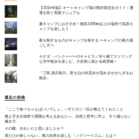
【2026年版】オートキャンプ場の熊対策完全ガイド｜遭
遇を防ぐ実践マニュアル
夏キャンプにおすすめ！標高1000m以上の場所で高原キ
ャンプを楽しもう
夜を制するものがキャンプを制する 〜キャンプの夜の過
ごし方〜
カナダ・バンクーバーのキャピラノ吊り橋でスリリング
な空中散歩を楽しむ。大自然に架かる絶景橋！
「三島 源兵衛川。富士山の伏流水が流れるせせらぎをお
散歩」
最近の投稿
「ここで食べちゃえばいいでしょ」—ザリガニ一匹が教えてくれたこと
燃え尽き症候群で退職を考えるあなたへ。自然と哲学に学ぶ、すり減らない
働き方
その蝶、きれいだと思いましたか？
昼だけが旅じゃない。夜の自然を楽しむ『ノクツーリズム』とは？