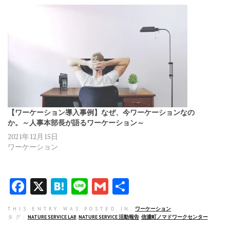
【ワーケーション導入事例】なぜ、今ワーケーションなの
か。～人事本部長が語るワーケーション～
2021年12月15日
ワーケーション
F
X
H
Li
G
共
a
at
n
m
有
THIS ENTRY WAS POSTED IN:
ワーケーション
ce
e
e
ai
タグ:
NATURE SERVICE LAB
,
NATURE SERVICE 活動報告
,
信濃町ノマドワークセンター