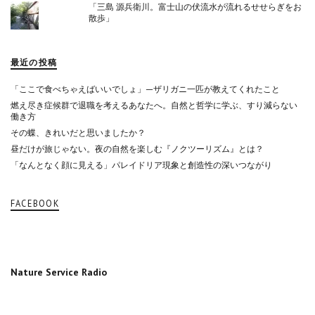
「三島 源兵衛川。富士山の伏流水が流れるせせらぎをお
散歩」
最近の投稿
「ここで食べちゃえばいいでしょ」—ザリガニ一匹が教えてくれたこと
燃え尽き症候群で退職を考えるあなたへ。自然と哲学に学ぶ、すり減らない
働き方
その蝶、きれいだと思いましたか？
昼だけが旅じゃない。夜の自然を楽しむ『ノクツーリズム』とは？
「なんとなく顔に見える」パレイドリア現象と創造性の深いつながり
FACEBOOK
Nature Service Radio