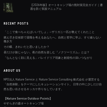
【2026年版】オートキャンプ場の熊対策完全ガイド｜遭
遇を防ぐ実践マニュアル
RECENT POSTS
「ここで食べちゃえばいいでしょ」—ザリガニ一匹が教えてくれたこと
燃え尽き症候群で退職を考えるあなたへ。自然と哲学に学ぶ、すり減らない
働き方
その蝶、きれいだと思いましたか？
昼だけが旅じゃない。夜の自然を楽しむ『ノクツーリズム』とは？
「なんとなく顔に見える」パレイドリア現象と創造性の深いつながり
ABOUT US
NPO法人 Nature Service と Nature Service Consulting 株式会社 が運営する
「自然体験」をテーマにしたキュレーションサイト。 日常の中に少しだけ自
然を思い出させるキッカケ作りをしています。
【Nature Service Outdoor Points】
やすらぎの森オートキャンプ場