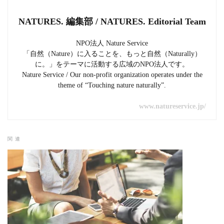
NATURES. 編集部 / NATURES. Editorial Team
NPO法人 Nature Service
「自然（Nature）に入ることを、もっと自然（Naturally）
に。」をテーマに活動する広域のNPO法人です。
Nature Service / Our non-profit organization operates under the
theme of “Touching nature naturally”.
www.natureservice.jp/
関連