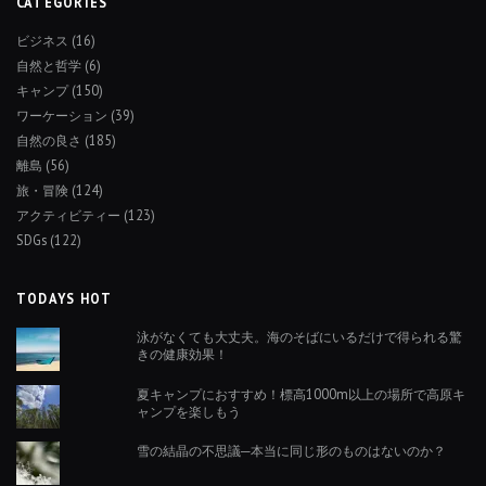
CATEGORIES
ビジネス
(16)
自然と哲学
(6)
キャンプ
(150)
ワーケーション
(39)
自然の良さ
(185)
離島
(56)
旅・冒険
(124)
アクティビティー
(123)
SDGs
(122)
TODAYS HOT
泳がなくても大丈夫。海のそばにいるだけで得られる驚
きの健康効果！
夏キャンプにおすすめ！標高1000m以上の場所で高原キ
ャンプを楽しもう
雪の結晶の不思議─本当に同じ形のものはないのか？