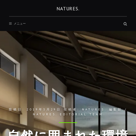
コ
NATURES.
ン
テ
検
メニュー
ン
索
ボ
ツ
ッ
へ
ク
ス
移
動
投稿日:
2019年3月29日
投稿者:
NATURES. 編集部 /
NATURES. EDITORIAL TEAM
REST
自然に囲まれた環境