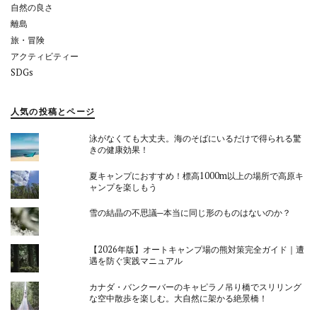
自然の良さ
離島
旅・冒険
アクティビティー
SDGs
人気の投稿とページ
泳がなくても大丈夫。海のそばにいるだけで得られる驚
きの健康効果！
夏キャンプにおすすめ！標高1000m以上の場所で高原キ
ャンプを楽しもう
雪の結晶の不思議─本当に同じ形のものはないのか？
【2026年版】オートキャンプ場の熊対策完全ガイド｜遭
遇を防ぐ実践マニュアル
カナダ・バンクーバーのキャピラノ吊り橋でスリリング
な空中散歩を楽しむ。大自然に架かる絶景橋！