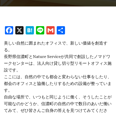
F
X
H
Li
G
共
a
at
n
m
有
美しい自然に囲まれたオフィスで、新しい価値を創造す
ce
e
e
ai
る。
b
n
l
長野県信濃町とNature Serviceが共同で創設したノマドワ
o
a
ークセンターは、法人向け貸し切り型リモートオフィス施
o
設です。
ここには、自然の中でも都会と変わらない仕事をしたり、
k
都会のオフィスと協働したりするための設備が整っていま
す。
自由な場所で、いつもと同じように働く、そうしたことが
可能なのかどうか、信濃町の自然の中で数日のあいだ働い
てみて、ぜひ皆さんご自身の答えを見つけてみてくださ