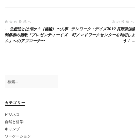
b
n
l
o
a
o
投
過去の投稿へ
次の投稿へ
生産性とは何か？（後編） 〜人事
テレワーク・デイズ2019 長野県信濃
k
稿
関係者の難敵「プレゼンティーイズ
町ノマドワークセンターを利用しよ
ム」へのアプローチ〜
う！
ナ
ビ
ゲ
ー
検
シ
索:
ョ
カテゴリー
ン
ビジネス
自然と哲学
キャンプ
ワーケーション