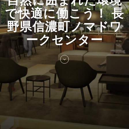
で快適に働こう！ 長
野県信濃町ノマドワ
ークセンター
Skip
to
entry
content