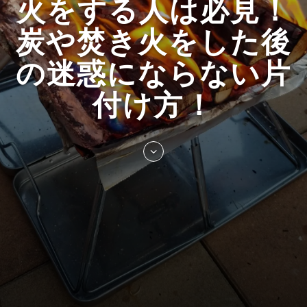
火をする人は必見！
炭や焚き火をした後
の迷惑にならない片
付け方！
Skip
to
entry
content