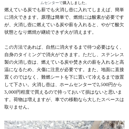
ムセンターで
購入しました
。
燃えている炭でも薪でも火消し壺に入れてしまえば、簡単
に消火できます。
原理は簡単で
、燃焼には酸素が必要で
す
が、
火消し壺に燃えている炭や薪を入れると、やがて酸欠
状態となり燃焼が継続できず火が消えます。
この方法であれば、自然に消火するまで待つ必要はなく、
自身のタイミングで消火ができます。ただし、ステンレス
製の火消し壺は、燃えている炭や焚き火の薪を入れると高
温になるため、火傷に注意が必要です
。また、
地面に直接
置くのではなく、難燃シートを下に置いて冷えるまで放置
して下さい。火消し壺は、ホームセンターで2,500円から
3,000円程度で買えるので持っておいて損はないと思いま
す。荷物は増えますが、車での移動なら大したスペースは
取りません。