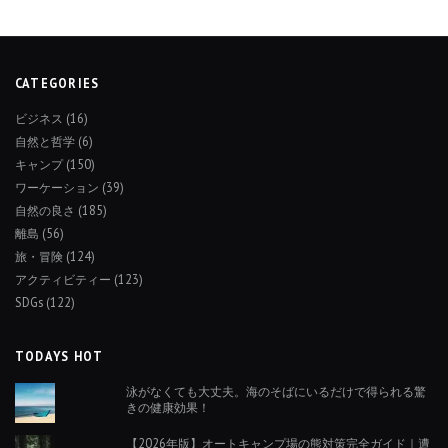
CATEGORIES
ビジネス
(16)
自然と哲学
(6)
キャンプ
(150)
ワーケーション
(39)
自然の良さ
(185)
離島
(56)
旅・冒険
(124)
アクティビティー
(123)
SDGs
(122)
TODAYS HOT
泳がなくても大丈夫。海のそばにいるだけで得られる驚
きの健康効果！
【2026年版】オートキャンプ場の熊対策完全ガイド｜遭