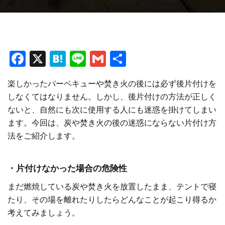
F
X
H
Li
G
共
a
at
n
m
有
楽しかったバーベキューや焚き火の後には必ず後片付けを
ce
e
e
ai
しなくてはなりません。しかし、後片付けの方法が正しく
b
n
l
ないと、自然にも次に使用する人にも迷惑を掛けてしまい
o
a
ます。今回は、炭や焚き火の後の迷惑にならない片付け方
o
法をご紹介します。
k
・片付けなかった場合の危険性
まだ燃焼している炭や焚き火を放置したまま、テントで寝
たり、その場を離れたりしたらどんなことが起こ
り得
るか
考えてみましょう。