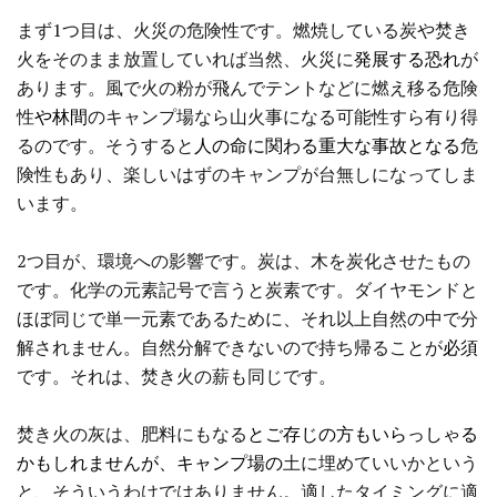
まず1つ目は、火災の危険性です。燃焼している炭や焚き
火をそのまま放置していれば当然、火災に
発展する恐れ
が
あります。風で火の粉が飛んでテントなどに燃え移る危険
性
や林間
のキャンプ場なら山火事になる可能性すら有り得
るのです。そうすると
人の命に関わる重大な事故となる
危
険性もあり、楽しいはずのキャンプが台無しになってしま
います。
2つ目が、環境への影響です。炭は、木を炭化させたもの
です。化学の元素記号で言うと炭素です。ダイヤモンドと
ほぼ同じで単一元素であるために、それ以上自然の中で分
解されません。自然分解できないので持ち帰ることが
必須
です。それは、焚き火の薪も同じです。
焚き火の灰は、肥料にもなる
とご存じの方もいらっしゃる
かもしれませんが、キャンプ場の
土に埋めていいかという
と、そういうわけではありません。適したタイミングに適