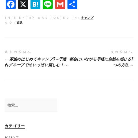
F
X
H
Li
G
共
a
at
n
m
有
THIS ENTRY WAS POSTED IN:
キャンプ
ce
e
e
ai
タグ:
道具
b
n
l
o
a
o
投
過去の投稿へ
次の投稿へ
家族のはじめてキャンプ5～子連
都会にいながら手軽に自然を感じる3
k
稿
れグループでめいっぱい楽しむ！～
つの方法
ナ
ビ
ゲ
検
ー
索:
シ
ョ
カテゴリー
ン
ビジネス