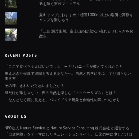
遇を防ぐ実践マニュアル
夏キャンプにおすすめ！標高1000m以上の場所で高原キ
ャンプを楽しもう
「三島 源兵衛川。富士山の伏流水が流れるせせらぎをお
散歩」
RECENT POSTS
「ここで食べちゃえばいいでしょ」—ザリガニ一匹が教えてくれたこと
燃え尽き症候群で退職を考えるあなたへ。自然と哲学に学ぶ、すり減らない
働き方
その蝶、きれいだと思いましたか？
昼だけが旅じゃない。夜の自然を楽しむ『ノクツーリズム』とは？
「なんとなく顔に見える」パレイドリア現象と創造性の深いつながり
ABOUT US
NPO法人 Nature Service と Nature Service Consulting 株式会社 が運営する
「自然体験」をテーマにしたキュレーションサイト。 日常の中に少しだけ自