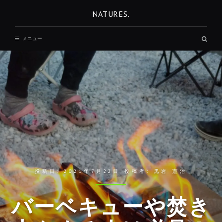
コ
NATURES.
ン
テ
検
メニュー
ン
索
ボ
ツ
ッ
へ
ク
ス
移
動
投稿日:
2021年7月22日
投稿者:
黒岩 憲治
バーベキューや焚き
REST