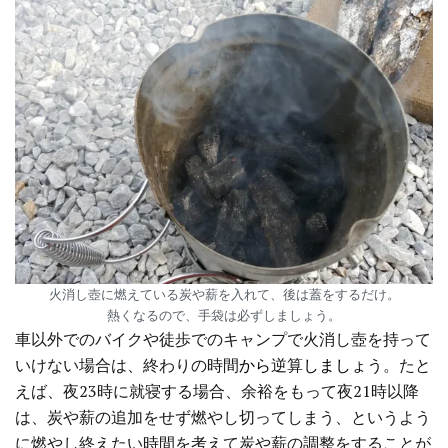
火消し壺に燃えている炭や薪を入れて、後は蓋をするだけ。
熱くなるので、手袋は必ずしましょう。
車以外でのバイクや徒歩でのキャンプで火消し壺を持って
いけない場合は、終わりの時間
から
逆算
しましょ
う。たと
えば、夜23時に就寝する場合、余裕をもって夜21時以降
は、炭や薪の追加をせず燃やし切ってしまう、というよう
に燃やし終えたい時間を考えて炭や薪の調整をすることが