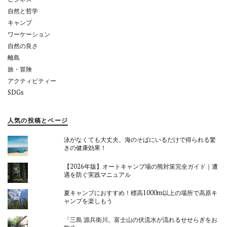
自然と哲学
キャンプ
ワーケーション
自然の良さ
離島
旅・冒険
アクティビティー
SDGs
人気の投稿とページ
泳がなくても大丈夫。海のそばにいるだけで得られる驚
きの健康効果！
【2026年版】オートキャンプ場の熊対策完全ガイド｜遭
遇を防ぐ実践マニュアル
夏キャンプにおすすめ！標高1000m以上の場所で高原キ
ャンプを楽しもう
「三島 源兵衛川。富士山の伏流水が流れるせせらぎをお