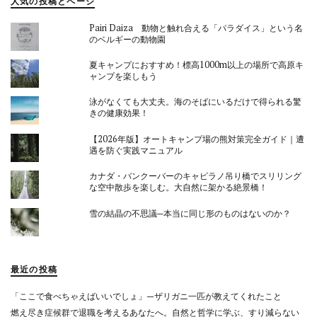
人気の投稿とページ
Pairi Daiza 動物と触れ合える「パラダイス」という名
のベルギーの動物園
夏キャンプにおすすめ！標高1000m以上の場所で高原キ
ャンプを楽しもう
泳がなくても大丈夫。海のそばにいるだけで得られる驚
きの健康効果！
【2026年版】オートキャンプ場の熊対策完全ガイド｜遭
遇を防ぐ実践マニュアル
カナダ・バンクーバーのキャピラノ吊り橋でスリリング
な空中散歩を楽しむ。大自然に架かる絶景橋！
雪の結晶の不思議─本当に同じ形のものはないのか？
最近の投稿
「ここで食べちゃえばいいでしょ」—ザリガニ一匹が教えてくれたこと
燃え尽き症候群で退職を考えるあなたへ。自然と哲学に学ぶ、すり減らない