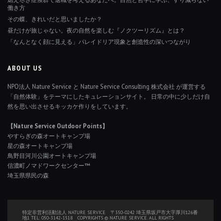
働き方
その蝶、きれいだと思いましたか？
昼だけが旅じゃない。夜の自然を楽しむ『ノクツーリズム』とは？
「なんとなく顔に見える」パレイドリア現象と創造性の深いつながり
ABOUT US
NPO法人 Nature Service と Nature Service Consulting 株式会社 が運営する
「自然体験」をテーマにしたキュレーションサイト。 日常の中に少しだけ自
然を思い出させるキッカケ作りをしています。
【Nature Service Outdoor Points】
やすらぎの森オートキャンプ場
星の森オートキャンプ場
鳥野目河川公園オートキャンプ場
信濃町ノマドワークセンター™
埼玉県県民の森
特定非営利活動法人 NATURE SERVICE 〒350-0242 埼玉県坂戸市大字厚川126番
地1 TEL: 050-3142-1518 COPYRIGHTS © NATURE SERVICE. ALL RIGHTS