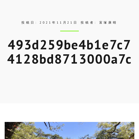
ス
投稿日:
2021年11月21日
投稿者:
富塚康晴
493d259be4b1e7c7
4128bd8713000a7c
Skip
to
entry
content