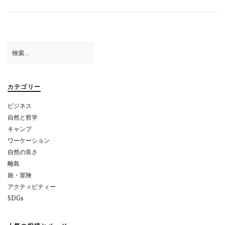
ナ
ビ
ゲ
検
ー
索:
シ
ョ
カテゴリー
ン
ビジネス
自然と哲学
キャンプ
ワーケーション
自然の良さ
離島
旅・冒険
アクティビティー
SDGs