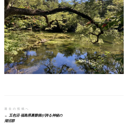
投
過去の投稿へ
五色沼-福島県裏磐梯が誇る神秘の
稿
湖沼群