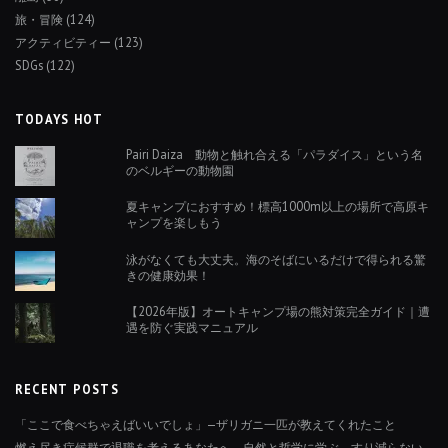
旅・冒険
(124)
アクティビティー
(123)
SDGs
(122)
TODAYS HOT
Pairi Daiza 動物と触れ合える「パラダイス」という名
のベルギーの動物園
夏キャンプにおすすめ！標高1000m以上の場所で高原キ
ャンプを楽しもう
泳がなくても大丈夫。海のそばにいるだけで得られる驚
きの健康効果！
【2026年版】オートキャンプ場の熊対策完全ガイド｜遭
遇を防ぐ実践マニュアル
RECENT POSTS
「ここで食べちゃえばいいでしょ」—ザリガニ一匹が教えてくれたこと
燃え尽き症候群で退職を考えるあなたへ。自然と哲学に学ぶ、すり減らない