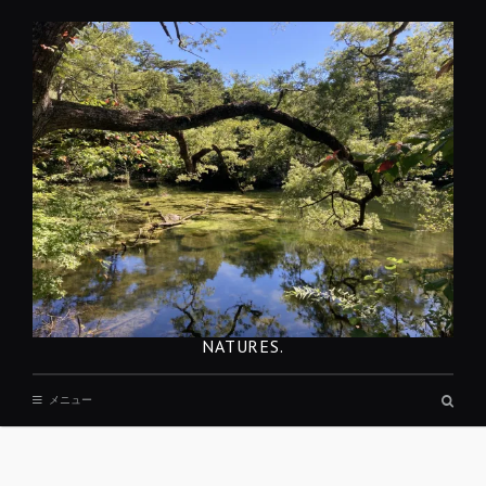
コ
ン
テ
ン
ツ
へ
移
動
NATURES.
検
メニュー
索
ボ
ッ
REST
ク