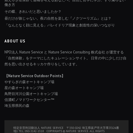
働き方
その蝶、きれいだと思いましたか？
昼だけが旅じゃない。夜の自然を楽しむ『ノクツーリズム』とは？
「なんとなく顔に見える」パレイドリア現象と創造性の深いつながり
ABOUT US
NPO法人 Nature Service と Nature Service Consulting 株式会社 が運営する
「自然体験」をテーマにしたキュレーションサイト。 日常の中に少しだけ自
然を思い出させるキッカケ作りをしています。
【Nature Service Outdoor Points】
やすらぎの森オートキャンプ場
星の森オートキャンプ場
鳥野目河川公園オートキャンプ場
信濃町ノマドワークセンター™
埼玉県県民の森
特定非営利活動法人 NATURE SERVICE 〒350-0242 埼玉県坂戸市大字厚川126番
地1 TEL: 050-3142-1518 COPYRIGHTS © NATURE SERVICE. ALL RIGHTS