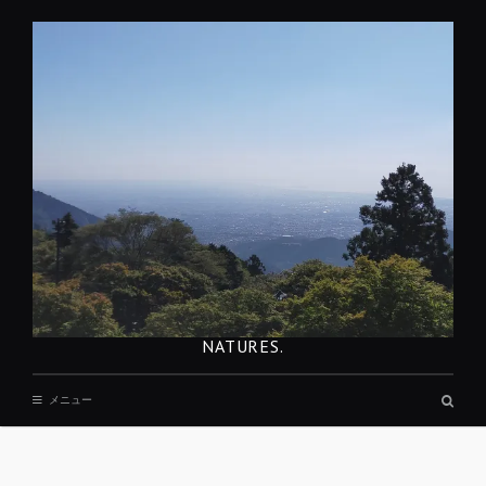
コ
ン
テ
ン
ツ
へ
移
動
NATURES.
検
メニュー
索
ボ
ッ
REST
ク