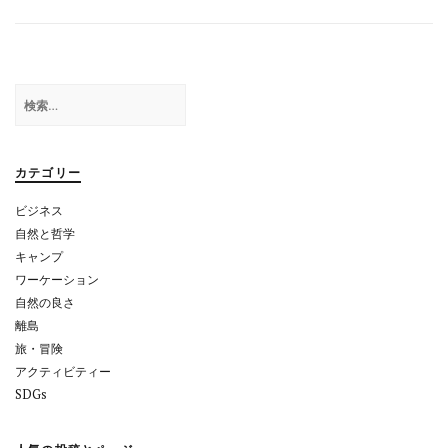
ナ
ビ
ゲ
検
ー
索:
シ
ョ
カテゴリー
ン
ビジネス
自然と哲学
キャンプ
ワーケーション
自然の良さ
離島
旅・冒険
アクティビティー
SDGs