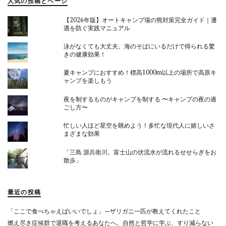
人気の投稿とページ
【2026年版】オートキャンプ場の熊対策完全ガイド｜遭
遇を防ぐ実践マニュアル
泳がなくても大丈夫。海のそばにいるだけで得られる驚
きの健康効果！
夏キャンプにおすすめ！標高1000m以上の場所で高原キ
ャンプを楽しもう
夜を制するものがキャンプを制する 〜キャンプの夜の過
ごし方〜
忙しい人ほど星空を眺めよう！多忙な現代人に嬉しいさ
まざまな効果
「三島 源兵衛川。富士山の伏流水が流れるせせらぎをお
散歩」
最近の投稿
「ここで食べちゃえばいいでしょ」—ザリガニ一匹が教えてくれたこと
燃え尽き症候群で退職を考えるあなたへ。自然と哲学に学ぶ、すり減らない