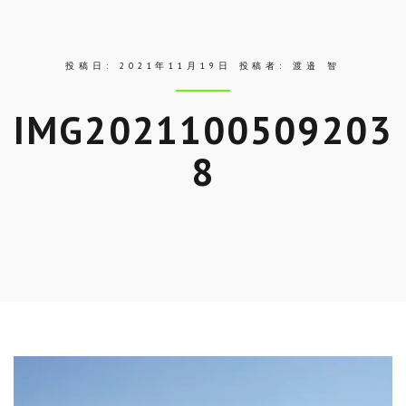
ス
投稿日:
2021年11月19日
投稿者:
渡邉 智
IMG2021100509203
8
Skip
to
entry
content