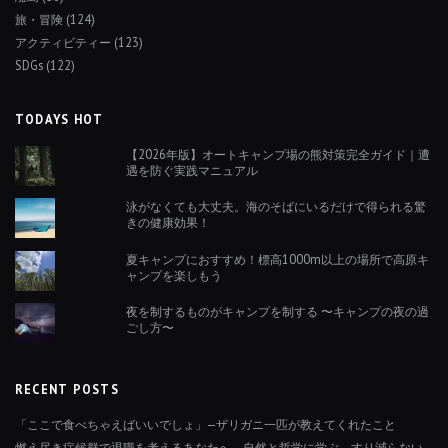
旅・冒険
(124)
アクティビティー
(123)
SDGs
(122)
TODAYS HOT
【2026年版】オートキャンプ場の熊対策完全ガイド｜遭
遇を防ぐ実践マニュアル
泳がなくても大丈夫。海のそばにいるだけで得られる驚
きの健康効果！
夏キャンプにおすすめ！標高1000m以上の場所で高原キ
ャンプを楽しもう
夜を制するものがキャンプを制する 〜キャンプの夜の過
ごし方〜
RECENT POSTS
「ここで食べちゃえばいいでしょ」—ザリガニ一匹が教えてくれたこと
燃え尽き症候群で退職を考えるあなたへ。自然と哲学に学ぶ、すり減らない