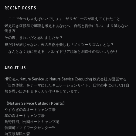
RECENT POSTS
「ここで食べちゃえばいいでしょ」—ザリガニ一匹が教えてくれたこと
燃え尽き症候群で退職を考えるあなたへ。自然と哲学に学ぶ、すり減らない
働き方
その蝶、きれいだと思いましたか？
昼だけが旅じゃない。夜の自然を楽しむ『ノクツーリズム』とは？
「なんとなく顔に見える」パレイドリア現象と創造性の深いつながり
ABOUT US
NPO法人 Nature Service と Nature Service Consulting 株式会社 が運営する
「自然体験」をテーマにしたキュレーションサイト。 日常の中に少しだけ自
然を思い出させるキッカケ作りをしています。
【Nature Service Outdoor Points】
やすらぎの森オートキャンプ場
星の森オートキャンプ場
鳥野目河川公園オートキャンプ場
信濃町ノマドワークセンター™
埼玉県県民の森