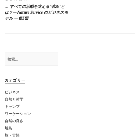
投
すべての活動を支える”強み”と
稿
は？ー Nature Service のビジネスモ
デル ー 第3回
ナ
ビ
ゲ
ー
検
シ
索:
ョ
カテゴリー
ン
ビジネス
自然と哲学
キャンプ
ワーケーション
自然の良さ
離島
旅・冒険