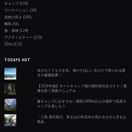
キャンプ
(150)
ワーケーション
(39)
自然の良さ
(185)
離島
(56)
旅・冒険
(124)
アクティビティー
(123)
SDGs
(122)
TODAYS HOT
泳がなくても大丈夫。海のそばにいるだけで得られる驚
きの健康効果！
【2026年版】オートキャンプ場の熊対策完全ガイド｜遭
遇を防ぐ実践マニュアル
夏キャンプにおすすめ！標高1000m以上の場所で高原キ
ャンプを楽しもう
「三島 源兵衛川。富士山の伏流水が流れるせせらぎをお
散歩」