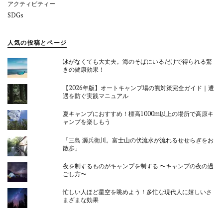
アクティビティー
SDGs
人気の投稿とページ
泳がなくても大丈夫。海のそばにいるだけで得られる驚
きの健康効果！
【2026年版】オートキャンプ場の熊対策完全ガイド｜遭
遇を防ぐ実践マニュアル
夏キャンプにおすすめ！標高1000m以上の場所で高原キ
ャンプを楽しもう
「三島 源兵衛川。富士山の伏流水が流れるせせらぎをお
散歩」
夜を制するものがキャンプを制する 〜キャンプの夜の過
ごし方〜
忙しい人ほど星空を眺めよう！多忙な現代人に嬉しいさ
まざまな効果