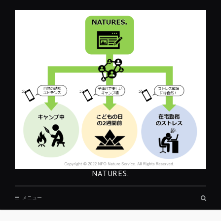
コ
ン
テ
ン
ツ
へ
移
動
NATURES.
検
メニュー
索
REST
ボ
ッ