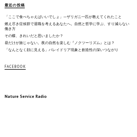
最近の投稿
「ここで食べちゃえばいいでしょ」—ザリガニ一匹が教えてくれたこと
燃え尽き症候群で退職を考えるあなたへ。自然と哲学に学ぶ、すり減らない
働き方
その蝶、きれいだと思いましたか？
昼だけが旅じゃない。夜の自然を楽しむ『ノクツーリズム』とは？
「なんとなく顔に見える」パレイドリア現象と創造性の深いつながり
FACEBOOK
Nature Service Radio