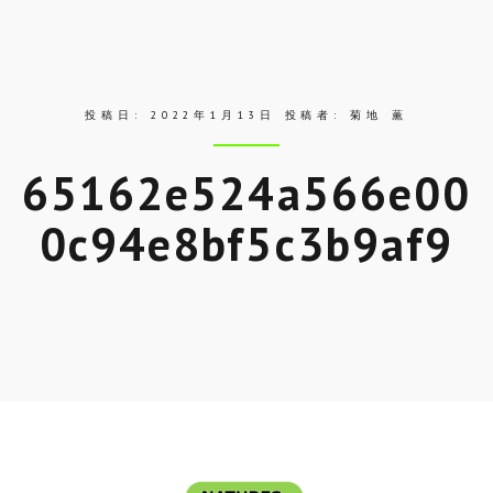
ク
ス
投稿日:
2022年1月13日
投稿者:
菊地 薫
65162e524a566e00
0c94e8bf5c3b9af9
Skip
to
entry
content