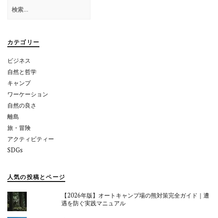
ー
検
シ
索:
ョ
カテゴリー
ン
ビジネス
自然と哲学
キャンプ
ワーケーション
自然の良さ
離島
旅・冒険
アクティビティー
SDGs
人気の投稿とページ
【2026年版】オートキャンプ場の熊対策完全ガイド｜遭
遇を防ぐ実践マニュアル