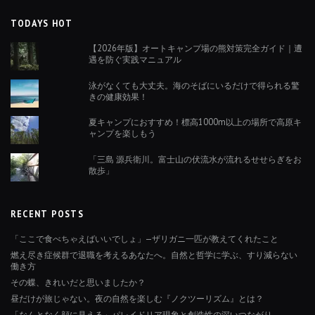
TODAYS HOT
【2026年版】オートキャンプ場の熊対策完全ガイド｜遭
遇を防ぐ実践マニュアル
泳がなくても大丈夫。海のそばにいるだけで得られる驚
きの健康効果！
夏キャンプにおすすめ！標高1000m以上の場所で高原キ
ャンプを楽しもう
「三島 源兵衛川。富士山の伏流水が流れるせせらぎをお
散歩」
RECENT POSTS
「ここで食べちゃえばいいでしょ」—ザリガニ一匹が教えてくれたこと
燃え尽き症候群で退職を考えるあなたへ。自然と哲学に学ぶ、すり減らない
働き方
その蝶、きれいだと思いましたか？
昼だけが旅じゃない。夜の自然を楽しむ『ノクツーリズム』とは？
「なんとなく顔に見える」パレイドリア現象と創造性の深いつながり