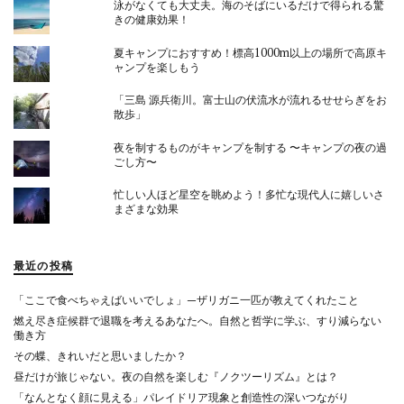
泳がなくても大丈夫。海のそばにいるだけで得られる驚
きの健康効果！
夏キャンプにおすすめ！標高1000m以上の場所で高原キ
ャンプを楽しもう
「三島 源兵衛川。富士山の伏流水が流れるせせらぎをお
散歩」
夜を制するものがキャンプを制する 〜キャンプの夜の過
ごし方〜
忙しい人ほど星空を眺めよう！多忙な現代人に嬉しいさ
まざまな効果
最近の投稿
「ここで食べちゃえばいいでしょ」—ザリガニ一匹が教えてくれたこと
燃え尽き症候群で退職を考えるあなたへ。自然と哲学に学ぶ、すり減らない
働き方
その蝶、きれいだと思いましたか？
昼だけが旅じゃない。夜の自然を楽しむ『ノクツーリズム』とは？
「なんとなく顔に見える」パレイドリア現象と創造性の深いつながり