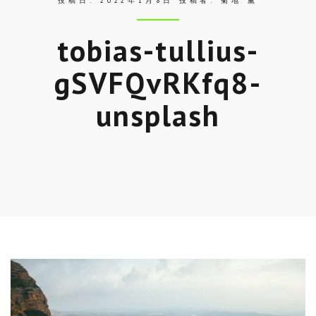
投稿日:
2022年1月8日
投稿者:
菊地 薫
tobias-tullius-
gSVFQvRKfq8-
unsplash
Skip
to
entry
content