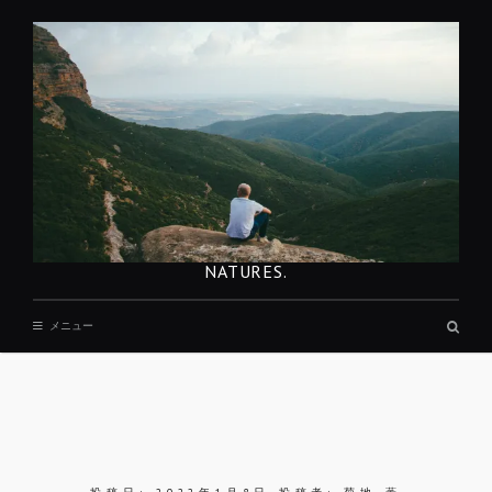
コ
ン
テ
ン
ツ
へ
移
動
NATURES.
検
メニュー
索
ボ
ッ
ク
ス
REST