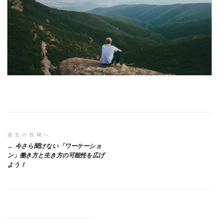
投
過去の投稿へ
今さら聞けない「ワーケーショ
稿
ン」働き方と生き方の可能性を広げ
よう！
ナ
ビ
ゲ