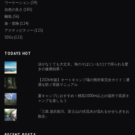
ワーケーション
(39)
自然の良さ
(185)
離島
(56)
旅・冒険
(124)
アクティビティー
(123)
SDGs
(122)
TODAYS HOT
泳がなくても大丈夫。海のそばにいるだけで得られる驚
きの健康効果！
【2026年版】オートキャンプ場の熊対策完全ガイド｜遭
遇を防ぐ実践マニュアル
夏キャンプにおすすめ！標高1000m以上の場所で高原キ
ャンプを楽しもう
「三島 源兵衛川。富士山の伏流水が流れるせせらぎをお
散歩」
RECENT POSTS