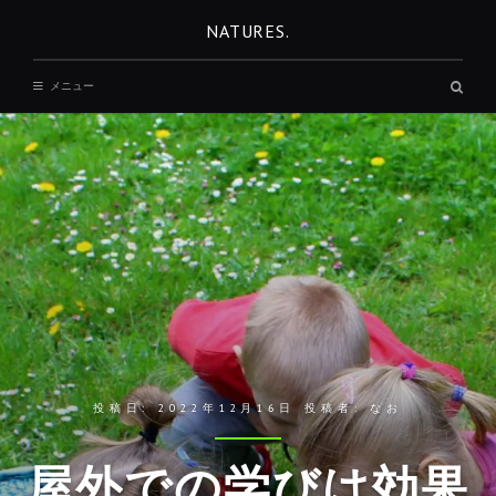
コ
NATURES.
ン
テ
検
メニュー
ン
索
ボ
ツ
ッ
へ
ク
ス
移
動
投稿日:
2022年12月16日
投稿者:
なお
屋外での学びは効果
REST