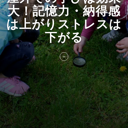
大！記憶力・納得感
は上がりストレスは
下がる
Skip
to
entry
content