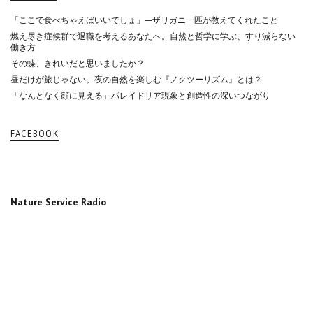
「ここで食べちゃえばいいでしょ」—ザリガニ一匹が教えてくれたこと
燃え尽き症候群で退職を考えるあなたへ。自然と哲学に学ぶ、すり減らない
働き方
その蝶、きれいだと思いましたか？
昼だけが旅じゃない。夜の自然を楽しむ『ノクツーリズム』とは？
「なんとなく顔に見える」パレイドリア現象と創造性の深いつながり
FACEBOOK
Nature Service Radio