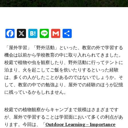
F
X
H
Li
G
共
a
at
n
m
有
「屋外学習」「野外活動」といった、教室の外で学習する
ce
e
e
ai
機会は以前から学校教育の中に取り入れられてきました。
b
n
l
校庭で植物や虫を観察したり、野外活動に行ってテントに
o
a
泊まり、火を起こしてご飯を炊いたりするといった経験
o
は、多くの人がしたことがあるのではないでしょうか。そ
して、教室の中での勉強より、屋外での経験のほうが記憶
k
に残っているかもしれません。
校庭での植物観察からキャンプまで規模はさまざまです
が、屋外で学習することは学習面において多くの利点があ
ります。今回は、「
Outdoor Learning – Importance