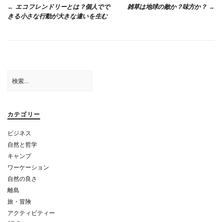
投
エコフレンドリーとは？個人でで
雑草は地球の敵か？味方か？
k
稿
きる小さな行動が大きな違いを生む
ナ
ビ
ゲ
検
ー
索:
シ
ョ
カテゴリー
ン
ビジネス
自然と哲学
キャンプ
ワーケーション
自然の良さ
離島
旅・冒険
アクティビティー