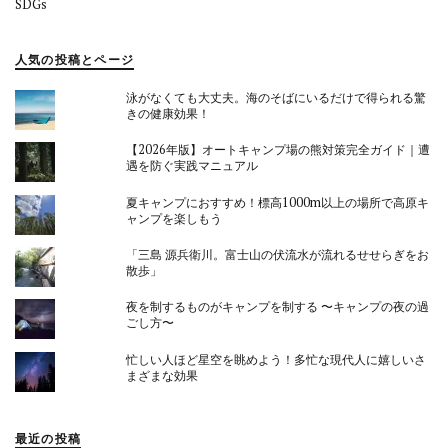
SDGs
人気の投稿とページ
泳がなくても大丈夫。海のそばにいるだけで得られる驚
きの健康効果！
【2026年版】オートキャンプ場の熊対策完全ガイド｜遭
遇を防ぐ実践マニュアル
夏キャンプにおすすめ！標高1000m以上の場所で高原キ
ャンプを楽しもう
「三島 源兵衛川。富士山の伏流水が流れるせせらぎをお
散歩」
夜を制するものがキャンプを制する 〜キャンプの夜の過
ごし方〜
忙しい人ほど星空を眺めよう！多忙な現代人に嬉しいさ
まざまな効果
最近の投稿