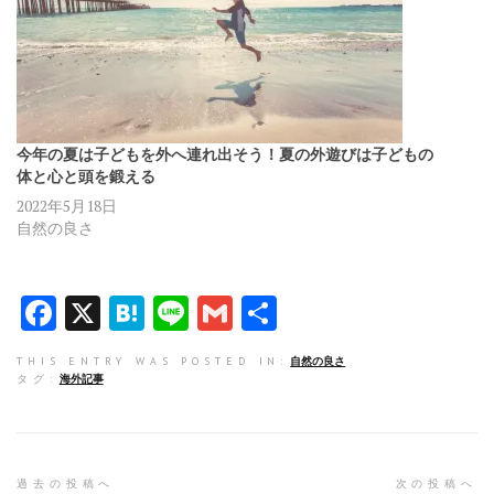
今年の夏は子どもを外へ連れ出そう！夏の外遊びは子どもの
体と心と頭を鍛える
2022年5月18日
自然の良さ
F
X
H
Li
G
共
a
at
n
m
有
THIS ENTRY WAS POSTED IN:
自然の良さ
ce
e
e
ai
タグ:
海外記事
b
n
l
o
a
o
過去の投稿へ
次の投稿へ