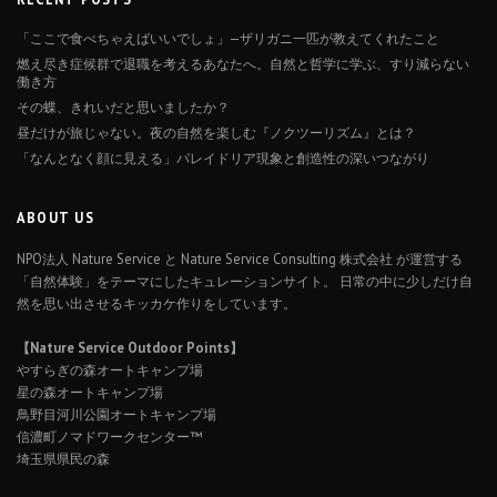
「ここで食べちゃえばいいでしょ」—ザリガニ一匹が教えてくれたこと
燃え尽き症候群で退職を考えるあなたへ。自然と哲学に学ぶ、すり減らない
働き方
その蝶、きれいだと思いましたか？
昼だけが旅じゃない。夜の自然を楽しむ『ノクツーリズム』とは？
「なんとなく顔に見える」パレイドリア現象と創造性の深いつながり
ABOUT US
NPO法人 Nature Service と Nature Service Consulting 株式会社 が運営する
「自然体験」をテーマにしたキュレーションサイト。 日常の中に少しだけ自
然を思い出させるキッカケ作りをしています。
【Nature Service Outdoor Points】
やすらぎの森オートキャンプ場
星の森オートキャンプ場
鳥野目河川公園オートキャンプ場
信濃町ノマドワークセンター™
埼玉県県民の森