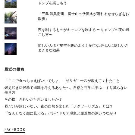
ャンプを楽しもう
「三島 源兵衛川。富士山の伏流水が流れるせせらぎをお
散歩」
夜を制するものがキャンプを制する 〜キャンプの夜の過
ごし方〜
忙しい人ほど星空を眺めよう！多忙な現代人に嬉しいさ
まざまな効果
最近の投稿
「ここで食べちゃえばいいでしょ」—ザリガニ一匹が教えてくれたこと
燃え尽き症候群で退職を考えるあなたへ。自然と哲学に学ぶ、すり減らない
働き方
その蝶、きれいだと思いましたか？
昼だけが旅じゃない。夜の自然を楽しむ『ノクツーリズム』とは？
「なんとなく顔に見える」パレイドリア現象と創造性の深いつながり
FACEBOOK