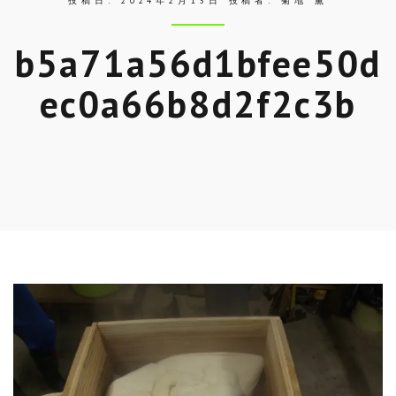
投稿日:
2024年2月13日
投稿者:
菊地 薫
b5a71a56d1bfee50d
ec0a66b8d2f2c3b
Skip
to
entry
content