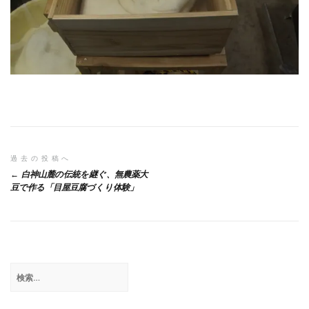
投
過去の投稿へ
白神山麓の伝統を継ぐ、無農薬大
稿
豆で作る「目屋豆腐づくり体験」
ナ
ビ
ゲ
検
ー
索:
シ