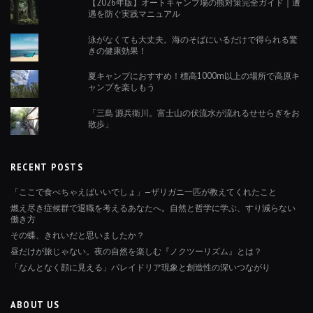
【2026年版】オートキャンプ場の熊対策完全ガイド｜遭
遇を防ぐ実践マニュアル
泳がなくても大丈夫。海のそばにいるだけで得られる驚
きの健康効果！
夏キャンプにおすすめ！標高1000m以上の場所で高原キ
ャンプを楽しもう
「三島 源兵衛川。富士山の伏流水が流れるせせらぎをお
散歩」
RECENT POSTS
「ここで食べちゃえばいいでしょ」—ザリガニ一匹が教えてくれたこと
燃え尽き症候群で退職を考えるあなたへ。自然と哲学に学ぶ、すり減らない
働き方
その蝶、きれいだと思いましたか？
昼だけが旅じゃない。夜の自然を楽しむ『ノクツーリズム』とは？
「なんとなく顔に見える」パレイドリア現象と創造性の深いつながり
ABOUT US