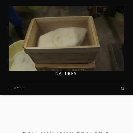
コ
ン
テ
ン
ツ
へ
移
動
NATURES.
検
メニュー
索
ボ
ッ
ク
ス
REST