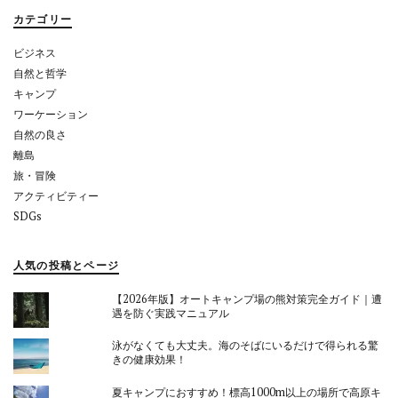
ョ
カテゴリー
ン
ビジネス
自然と哲学
キャンプ
ワーケーション
自然の良さ
離島
旅・冒険
アクティビティー
SDGs
人気の投稿とページ
【2026年版】オートキャンプ場の熊対策完全ガイド｜遭
遇を防ぐ実践マニュアル
泳がなくても大丈夫。海のそばにいるだけで得られる驚
きの健康効果！
夏キャンプにおすすめ！標高1000m以上の場所で高原キ