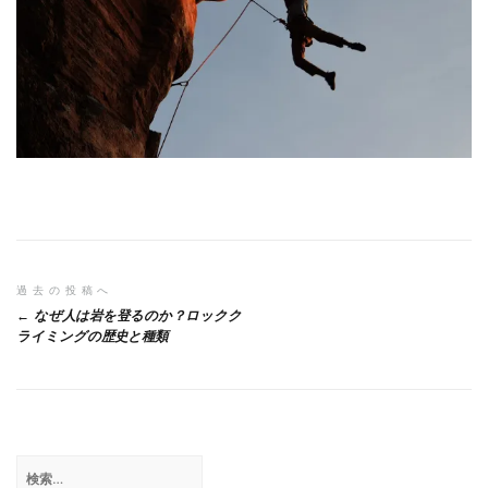
投
過去の投稿へ
なぜ人は岩を登るのか？ロックク
稿
ライミングの歴史と種類
ナ
ビ
ゲ
検
ー
索: