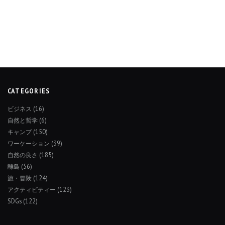
CATEGORIES
ビジネス
(16)
自然と哲学
(6)
キャンプ
(150)
ワーケーション
(39)
自然の良さ
(185)
離島
(56)
旅・冒険
(124)
アクティビティー
(123)
SDGs
(122)