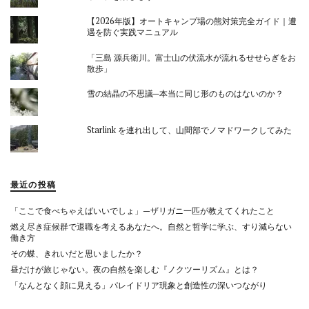
【2026年版】オートキャンプ場の熊対策完全ガイド｜遭
遇を防ぐ実践マニュアル
「三島 源兵衛川。富士山の伏流水が流れるせせらぎをお
散歩」
雪の結晶の不思議─本当に同じ形のものはないのか？
Starlink を連れ出して、山間部でノマドワークしてみた
最近の投稿
「ここで食べちゃえばいいでしょ」—ザリガニ一匹が教えてくれたこと
燃え尽き症候群で退職を考えるあなたへ。自然と哲学に学ぶ、すり減らない
働き方
その蝶、きれいだと思いましたか？
昼だけが旅じゃない。夜の自然を楽しむ『ノクツーリズム』とは？
「なんとなく顔に見える」パレイドリア現象と創造性の深いつながり