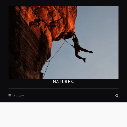
コ
ン
テ
ン
ツ
へ
移
動
NATURES.
検
メニュー
索
ボ
ッ
ク
ス
REST