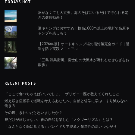
TODAYS HOT
泳がなくても大丈夫。海のそばにいるだけで得られる驚
きの健康効果！
夏キャンプにおすすめ！標高1000m以上の場所で高原キ
ャンプを楽しもう
【2026年版】オートキャンプ場の熊対策完全ガイド｜遭
遇を防ぐ実践マニュアル
「三島 源兵衛川。富士山の伏流水が流れるせせらぎをお
散歩」
RECENT POSTS
「ここで食べちゃえばいいでしょ」—ザリガニ一匹が教えてくれたこと
燃え尽き症候群で退職を考えるあなたへ。自然と哲学に学ぶ、すり減らない
働き方
その蝶、きれいだと思いましたか？
昼だけが旅じゃない。夜の自然を楽しむ『ノクツーリズム』とは？
「なんとなく顔に見える」パレイドリア現象と創造性の深いつながり