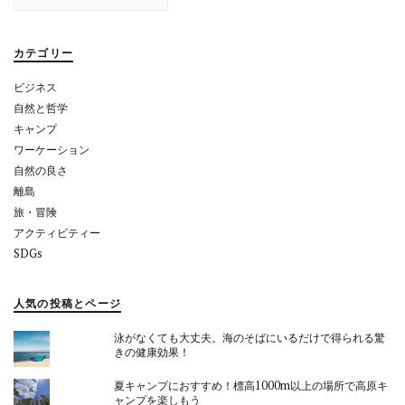
シ
ョ
カテゴリー
ン
ビジネス
自然と哲学
キャンプ
ワーケーション
自然の良さ
離島
旅・冒険
アクティビティー
SDGs
人気の投稿とページ
泳がなくても大丈夫。海のそばにいるだけで得られる驚
きの健康効果！
夏キャンプにおすすめ！標高1000m以上の場所で高原キ
ャンプを楽しもう