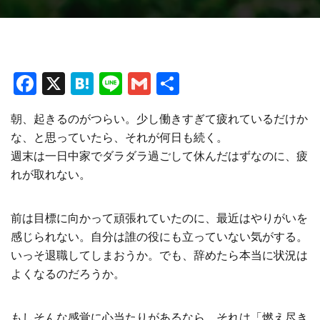
F
X
H
Li
G
共
a
at
n
m
有
朝、起きるのがつらい。少し働きすぎて疲れているだけか
ce
e
e
ai
な、と思っていたら、それが何日も続く。
b
n
l
週末は一日中家でダラダラ過ごして休んだはずなのに、疲
o
a
れが取れない。
o
k
前は目標に向かって頑張れていたのに、最近はやりがいを
感じられない。自分は誰の役にも立っていない気がする。
いっそ退職してしまおうか。でも、辞めたら本当に状況は
よくなるのだろうか。
もしそんな感覚に心当たりがあるなら、それは「燃え尽き