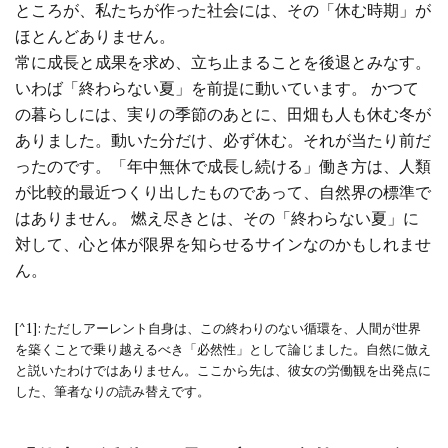
ところが、私たちが作った社会には、その「休む時期」が
ほとんどありません。
常に成長と成果を求め、立ち止まることを後退とみなす。
いわば「終わらない夏」を前提に動いています。 かつて
の暮らしには、実りの季節のあとに、田畑も人も休む冬が
ありました。動いた分だけ、必ず休む。それが当たり前だ
ったのです。「年中無休で成長し続ける」働き方は、人類
が比較的最近つくり出したものであって、自然界の標準で
はありません。 燃え尽きとは、その「終わらない夏」に
対して、心と体が限界を知らせるサインなのかもしれませ
ん。
[^1]: ただしアーレント自身は、この終わりのない循環を、人間が世界
を築くことで乗り越えるべき「必然性」として論じました。自然に倣え
と説いたわけではありません。ここから先は、彼女の労働観を出発点に
した、筆者なりの読み替えです。