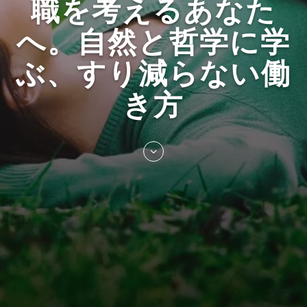
職を考えるあなた
へ。自然と哲学に学
ぶ、すり減らない働
き方
Skip
to
entry
content