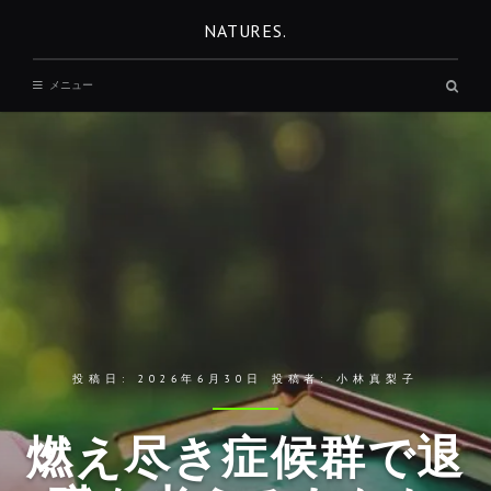
コ
NATURES.
ン
テ
検
メニュー
ン
索
ボ
ツ
ッ
へ
ク
ス
移
動
投稿日:
2026年6月30日
投稿者:
小林真梨子
燃え尽き症候群で退
REST