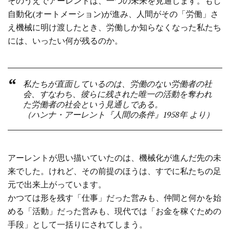
そのうえでアーレントは、一つの未来を見通します。もし
自動化(オートメーション)が進み、人間がその「労働」さ
え機械に明け渡したとき、労働しか知らなくなった私たち
には、いったい何が残るのか。
私たちが直面しているのは、労働のない労働者の社
会、すなわち、彼らに残された唯一の活動を奪われ
た労働者の社会という見通しである。
（ハンナ・アーレント『人間の条件』1958年 より）
アーレントが思い描いていたのは、機械化が進んだ先の未
来でした。けれど、その前提のほうは、すでに私たちの足
元で出来上がっています。
かつては形を残す「仕事」だった営みも、仲間と何かを始
める「活動」だった営みも、現代では「お金を稼ぐための
手段」として一括りにされてしまう。