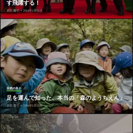
す飛躍する！
原田 園子
•
2016年2月15日
自然の良さ
足を運んで知った、本当の「森のようちえん」
原田 園子
•
2016年1月15日