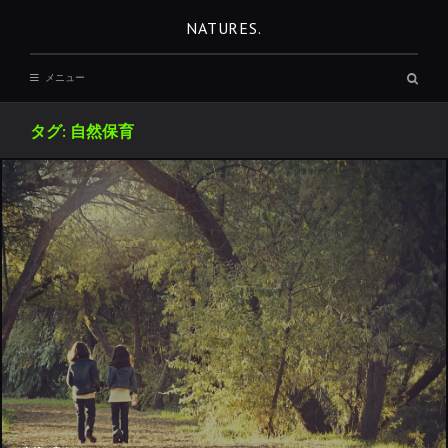
コ
NATURES.
ン
テ
検
メニュー
ン
索
ボ
ツ
ッ
タグ:
自然保育
へ
ク
ス
移
動
REST