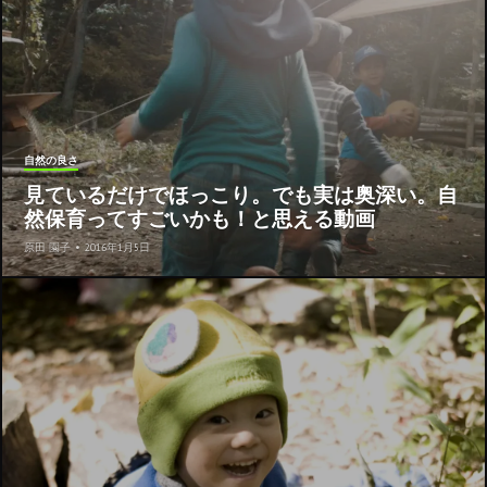
自然の良さ
見ているだけでほっこり。でも実は奥深い。自
然保育ってすごいかも！と思える動画
原田 園子
•
2016年1月5日