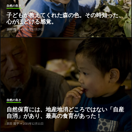
自然の良さ
子どもが教えてくれた森の色。その時知った、
心がほどける感覚。
原田 園子
•
2015年12月29日
自然の良さ
自然保育には、地産地消どころではない「自産
自消」があり、最高の食育があった！
原田 園子
•
2015年12月11日