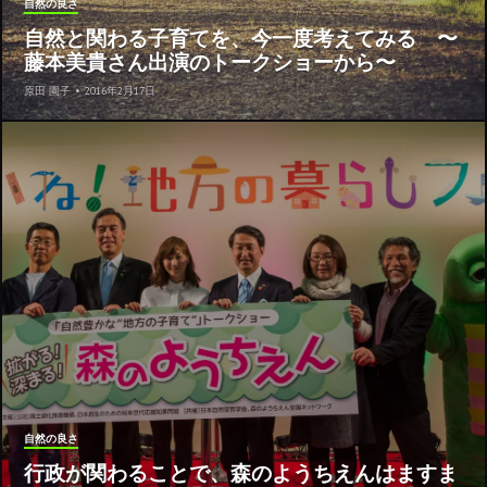
自然の良さ
自然と関わる子育てを、今一度考えてみる 〜
藤本美貴さん出演のトークショーから〜
原田 園子
•
2016年2月17日
自然の良さ
行政が関わることで、森のようちえんはますま