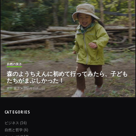
自然の良さ
森のようちえんに初めて行ってみたら、子ども
たちがまぶしかった！
原田 園子
•
2015年10月22日
CATEGORIES
ビジネス
(16)
自然と哲学
(6)