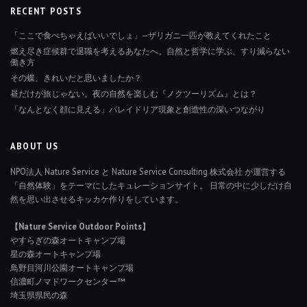
RECENT POSTS
「ここで食べちゃえばいいでしょ」—ザリガニ一匹が教えてくれたこと
燃え尽き症候群で退職を考えるあなたへ。自然と哲学に学ぶ、すり減らない
働き方
その蝶、きれいだと思いましたか？
昼だけが旅じゃない。夜の自然を楽しむ『ノクツーリズム』とは？
「なんとなく顔に見える」パレイドリア現象と創造性の深いつながり
ABOUT US
NPO法人 Nature Service と Nature Service Consulting 株式会社 が運営する
「自然体験」をテーマにしたキュレーションサイト。 日常の中に少しだけ自
然を思い出させるキッカケ作りをしています。
【Nature Service Outdoor Points】
やすらぎの森オートキャンプ場
星の森オートキャンプ場
鳥野目河川公園オートキャンプ場
信濃町ノマドワークセンター™
埼玉県県民の森