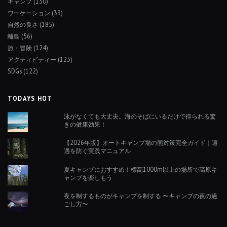
キャンプ
(150)
ワーケーション
(39)
自然の良さ
(185)
離島
(56)
旅・冒険
(124)
アクティビティー
(123)
SDGs
(122)
TODAYS HOT
泳がなくても大丈夫。海のそばにいるだけで得られる驚
きの健康効果！
【2026年版】オートキャンプ場の熊対策完全ガイド｜遭
遇を防ぐ実践マニュアル
夏キャンプにおすすめ！標高1000m以上の場所で高原キ
ャンプを楽しもう
夜を制するものがキャンプを制する 〜キャンプの夜の過
ごし方〜