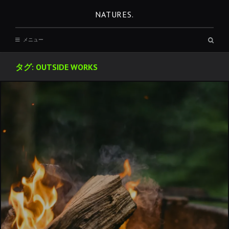
コ
NATURES.
ン
テ
検
メニュー
ン
索
ボ
ツ
ッ
タグ:
OUTSIDE WORKS
へ
ク
ス
移
動
REST