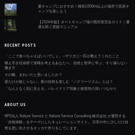
夏キャンプにおすすめ！標高1000m以上の場所で高原キ
ャンプを楽しもう
【2026年版】オートキャンプ場の熊対策完全ガイド｜遭
遇を防ぐ実践マニュアル
RECENT POSTS
「ここで食べちゃえばいいでしょ」—ザリガニ一匹が教えてくれたこと
燃え尽き症候群で退職を考えるあなたへ。自然と哲学に学ぶ、すり減らない
働き方
その蝶、きれいだと思いましたか？
昼だけが旅じゃない。夜の自然を楽しむ『ノクツーリズム』とは？
「なんとなく顔に見える」パレイドリア現象と創造性の深いつながり
ABOUT US
NPO法人 Nature Service と Nature Service Consulting 株式会社 が運営する
「自然体験」をテーマにしたキュレーションサイト。 日常の中に少しだけ自
然を思い出させるキッカケ作りをしています。