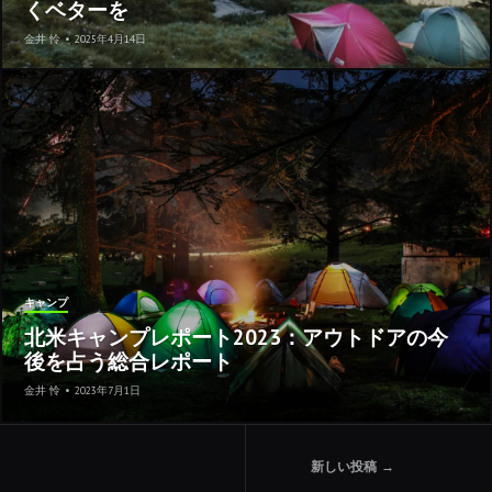
くベターを
金井 怜
•
2025年4月14日
キャンプ
北米キャンプレポート2023：アウトドアの今
後を占う総合レポート
金井 怜
•
2023年7月1日
投
新しい投稿