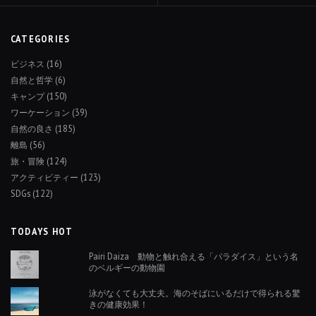
稿
ナ
CATEGORIES
ビ
ビジネス
(16)
ゲ
自然と哲学
(6)
ー
キャンプ
(150)
ワーケーション
(39)
シ
自然の良さ
(185)
ョ
離島
(56)
旅・冒険
(124)
ン
アクティビティー
(123)
SDGs
(122)
TODAYS HOT
Pairi Daiza 動物と触れ合える「パラダイス」という名
のベルギーの動物園
泳がなくても大丈夫。海のそばにいるだけで得られる驚
きの健康効果！