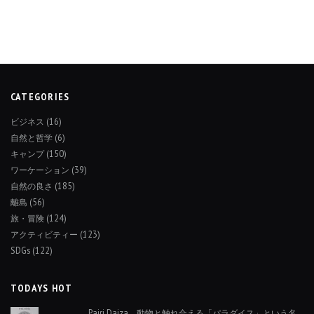
CATEGORIES
ビジネス
(16)
自然と哲学
(6)
キャンプ
(150)
ワーケーション
(39)
自然の良さ
(185)
離島
(56)
旅・冒険
(124)
アクティビティー
(123)
SDGs
(122)
TODAYS HOT
Pairi Daiza 動物と触れ合える「パラダイス」という名