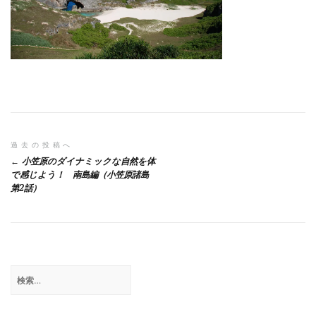
投
過去の投稿へ
小笠原のダイナミックな自然を体
稿
で感じよう！ 南島編（小笠原諸島
第2話）
ナ
ビ
ゲ
ー
検
シ
索:
ョ