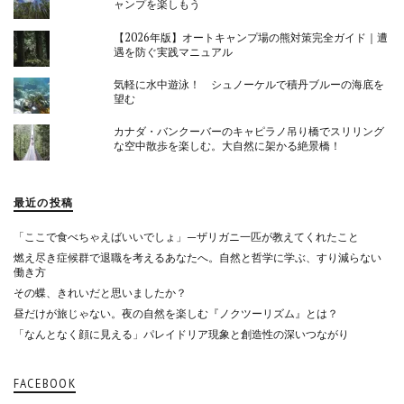
ャンプを楽しもう
【2026年版】オートキャンプ場の熊対策完全ガイド｜遭
遇を防ぐ実践マニュアル
気軽に水中遊泳！ シュノーケルで積丹ブルーの海底を
望む
カナダ・バンクーバーのキャピラノ吊り橋でスリリング
な空中散歩を楽しむ。大自然に架かる絶景橋！
最近の投稿
「ここで食べちゃえばいいでしょ」—ザリガニ一匹が教えてくれたこと
燃え尽き症候群で退職を考えるあなたへ。自然と哲学に学ぶ、すり減らない
働き方
その蝶、きれいだと思いましたか？
昼だけが旅じゃない。夜の自然を楽しむ『ノクツーリズム』とは？
「なんとなく顔に見える」パレイドリア現象と創造性の深いつながり
FACEBOOK