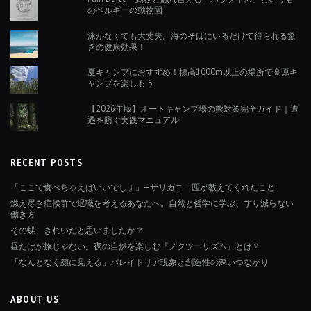
のベルギーの動物園
泳がなくても大丈夫。海のそばにいるだけで得られる驚
きの健康効果！
夏キャンプにおすすめ！標高1000m以上の場所で高原キ
ャンプを楽しもう
【2026年版】オートキャンプ場の熊対策完全ガイド｜遭
遇を防ぐ実践マニュアル
RECENT POSTS
「ここで食べちゃえばいいでしょ」—ザリガニ一匹が教えてくれたこと
燃え尽き症候群で退職を考えるあなたへ。自然と哲学に学ぶ、すり減らない
働き方
その蝶、きれいだと思いましたか？
昼だけが旅じゃない。夜の自然を楽しむ『ノクツーリズム』とは？
「なんとなく顔に見える」パレイドリア現象と創造性の深いつながり
ABOUT US