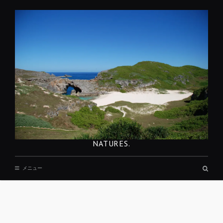
コ
ン
テ
ン
ツ
へ
移
動
NATURES.
検
メニュー
索
ボ
ッ
ク
ス
REST