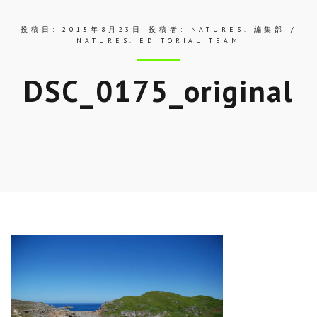
投稿日:
2015年8月23日
投稿者:
NATURES. 編集部 /
NATURES. EDITORIAL TEAM
DSC_0175_original
Skip
to
entry
content