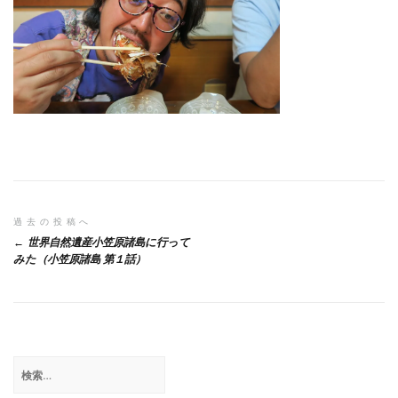
投
過去の投稿へ
世界自然遺産小笠原諸島に行って
稿
みた（小笠原諸島 第１話）
ナ
ビ
ゲ
検
ー
索: