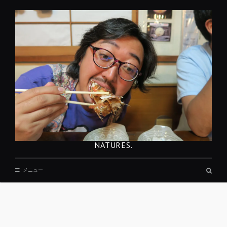
コ
ン
テ
ン
ツ
へ
移
動
NATURES.
検
メニュー
索
ボ
ッ
ク
ス
REST