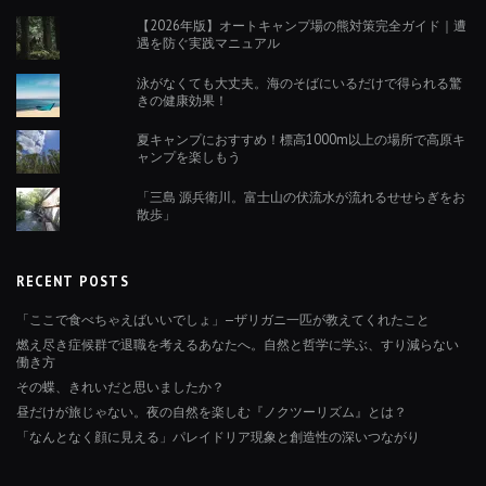
【2026年版】オートキャンプ場の熊対策完全ガイド｜遭
遇を防ぐ実践マニュアル
泳がなくても大丈夫。海のそばにいるだけで得られる驚
きの健康効果！
夏キャンプにおすすめ！標高1000m以上の場所で高原キ
ャンプを楽しもう
「三島 源兵衛川。富士山の伏流水が流れるせせらぎをお
散歩」
RECENT POSTS
「ここで食べちゃえばいいでしょ」—ザリガニ一匹が教えてくれたこと
燃え尽き症候群で退職を考えるあなたへ。自然と哲学に学ぶ、すり減らない
働き方
その蝶、きれいだと思いましたか？
昼だけが旅じゃない。夜の自然を楽しむ『ノクツーリズム』とは？
「なんとなく顔に見える」パレイドリア現象と創造性の深いつながり