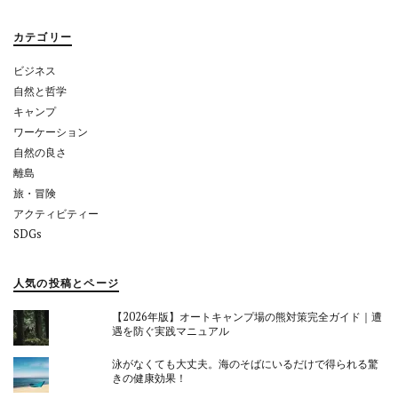
シ
ョ
カテゴリー
ン
ビジネス
自然と哲学
キャンプ
ワーケーション
自然の良さ
離島
旅・冒険
アクティビティー
SDGs
人気の投稿とページ
【2026年版】オートキャンプ場の熊対策完全ガイド｜遭
遇を防ぐ実践マニュアル
泳がなくても大丈夫。海のそばにいるだけで得られる驚
きの健康効果！