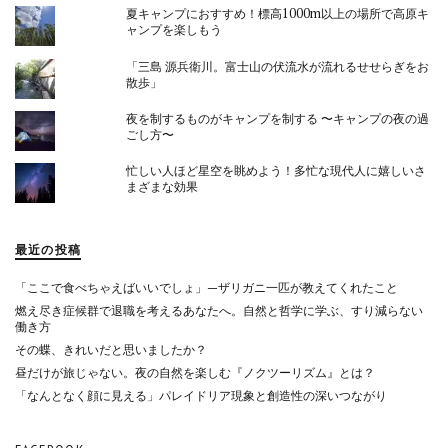
夏キャンプにおすすめ！標高1000m以上の場所で高原キ
ャンプを楽しもう
「三島 源兵衛川。富士山の伏流水が流れるせせらぎをお
散歩」
夜を制するものがキャンプを制する 〜キャンプの夜の過
ごし方〜
忙しい人ほど星空を眺めよう！多忙な現代人に嬉しいさ
まざまな効果
最近の投稿
「ここで食べちゃえばいいでしょ」—ザリガニ一匹が教えてくれたこと
燃え尽き症候群で退職を考えるあなたへ。自然と哲学に学ぶ、すり減らない
働き方
その蝶、きれいだと思いましたか？
昼だけが旅じゃない。夜の自然を楽しむ『ノクツーリズム』とは？
「なんとなく顔に見える」パレイドリア現象と創造性の深いつながり