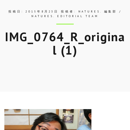
投稿日:
2015年8月23日
投稿者:
NATURES. 編集部 /
NATURES. EDITORIAL TEAM
IMG_0764_R_origina
l (1)
Skip
to
entry
content