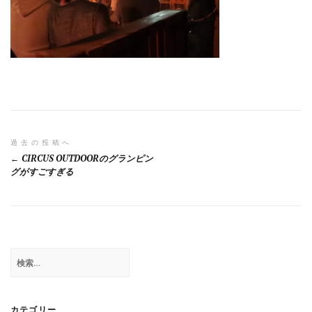
投
過去の投稿へ
CIRCUS OUTDOORのグランピン
稿
グがすごすぎる
ナ
ビ
ゲ
検
ー
索:
シ
ョ
カテゴリー