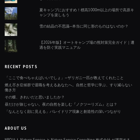
夏キャンプにおすすめ！標高1000m以上の場所で高原キ
ャンプを楽しもう
雪の結晶の不思議─本当に同じ形のものはないのか？
【2026年版】オートキャンプ場の熊対策完全ガイド｜遭
遇を防ぐ実践マニュアル
RECENT POSTS
「ここで食べちゃえばいいでしょ」—ザリガニ一匹が教えてくれたこと
燃え尽き症候群で退職を考えるあなたへ。自然と哲学に学ぶ、すり減らない
働き方
その蝶、きれいだと思いましたか？
昼だけが旅じゃない。夜の自然を楽しむ『ノクツーリズム』とは？
「なんとなく顔に見える」パレイドリア現象と創造性の深いつながり
ABOUT US
NPO法人 Nature Service と Nature Service Consulting 株式会社 が運営する