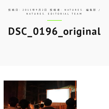
投稿日:
2015年9月2日
投稿者:
NATURES. 編集部 /
NATURES. EDITORIAL TEAM
DSC_0196_original
Skip
to
entry
content