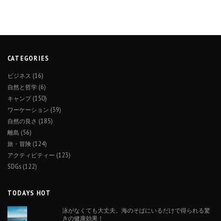
CATEGORIES
ビジネス
(16)
自然と哲学
(6)
キャンプ
(150)
ワーケーション
(39)
自然の良さ
(185)
離島
(56)
旅・冒険
(124)
アクティビティー
(123)
SDGs
(122)
TODAYS HOT
泳がなくても大丈夫。海のそばにいるだけで得られる驚
きの健康効果！