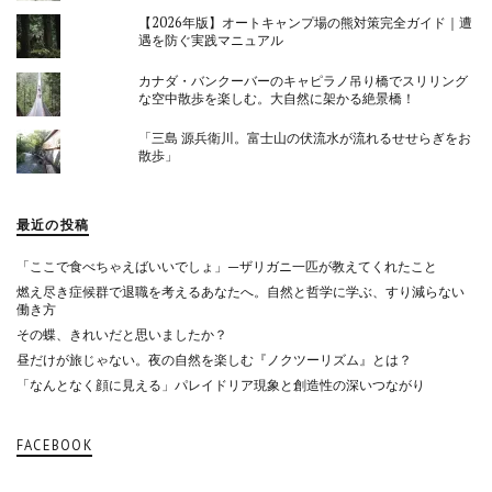
【2026年版】オートキャンプ場の熊対策完全ガイド｜遭
遇を防ぐ実践マニュアル
カナダ・バンクーバーのキャピラノ吊り橋でスリリング
な空中散歩を楽しむ。大自然に架かる絶景橋！
「三島 源兵衛川。富士山の伏流水が流れるせせらぎをお
散歩」
最近の投稿
「ここで食べちゃえばいいでしょ」—ザリガニ一匹が教えてくれたこと
燃え尽き症候群で退職を考えるあなたへ。自然と哲学に学ぶ、すり減らない
働き方
その蝶、きれいだと思いましたか？
昼だけが旅じゃない。夜の自然を楽しむ『ノクツーリズム』とは？
「なんとなく顔に見える」パレイドリア現象と創造性の深いつながり
FACEBOOK