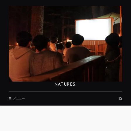
コ
ン
テ
ン
ツ
へ
移
動
NATURES.
検
メニュー
索
ボ
ッ
ク
ス
REST