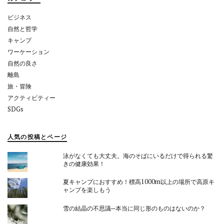
ン
ビジネス
自然と哲学
キャンプ
ワーケーション
自然の良さ
離島
旅・冒険
アクティビティー
SDGs
人気の投稿とページ
泳がなくても大丈夫。海のそばにいるだけで得られる驚
きの健康効果！
夏キャンプにおすすめ！標高1000m以上の場所で高原キ
ャンプを楽しもう
雪の結晶の不思議─本当に同じ形のものはないのか？