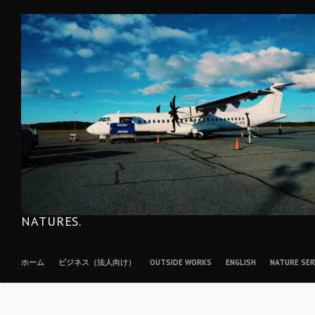
コ
ン
テ
ン
ツ
へ
移
動
NATURES.
ホーム
ビジネス（法人向け）
OUTSIDE WORKS
ENGLISH
NATURE S