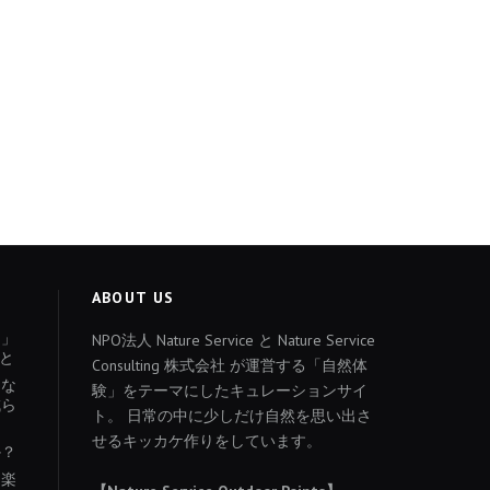
ABOUT US
ょ」
NPO法人 Nature Service と Nature Service
と
Consulting 株式会社 が運営する「自然体
あな
験」をテーマにしたキュレーションサイ
減ら
ト。 日常の中に少しだけ自然を思い出さ
せるキッカケ作りをしています。
か？
を楽