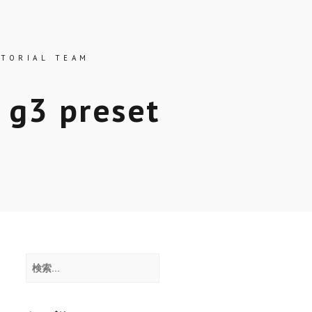
ス
ITORIAL TEAM
 g3 preset
検
索: