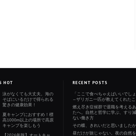
S HOT
RECENT POSTS
泳がなくても大丈夫。海の
「ここで食べちゃえばいいでし
そばにいるだけで得られる
—ザリガニ一匹が教えてくれたこ
驚きの健康効果！
燃え尽き症候群で退職を考える
たへ。自然と哲学に学ぶ、すり
夏キャンプにおすすめ！標
ない働き方
高1000m以上の場所で高原
キャンプを楽しもう
その蝶、きれいだと思いました
昼だけが旅じゃない。夜の自然
【2026年版】オートキャ