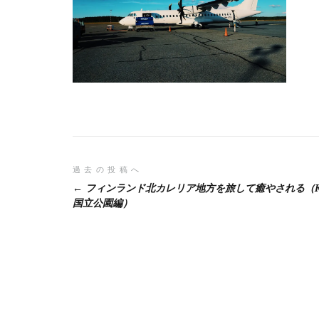
投
過去の投稿へ
フィンランド北カレリア地方を旅して癒やされる（Ko
稿
国立公園編）
ナ
ビ
ゲ
ー
シ