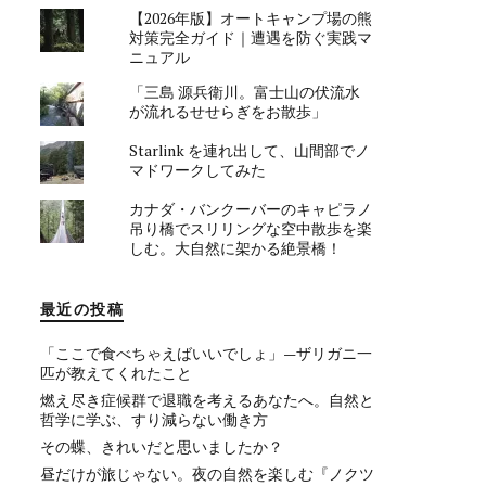
【2026年版】オートキャンプ場の熊
対策完全ガイド｜遭遇を防ぐ実践マ
ニュアル
「三島 源兵衛川。富士山の伏流水
が流れるせせらぎをお散歩」
Starlink を連れ出して、山間部でノ
マドワークしてみた
カナダ・バンクーバーのキャピラノ
吊り橋でスリリングな空中散歩を楽
しむ。大自然に架かる絶景橋！
最近の投稿
「ここで食べちゃえばいいでしょ」—ザリガニ一
匹が教えてくれたこと
燃え尽き症候群で退職を考えるあなたへ。自然と
哲学に学ぶ、すり減らない働き方
その蝶、きれいだと思いましたか？
昼だけが旅じゃない。夜の自然を楽しむ『ノクツ