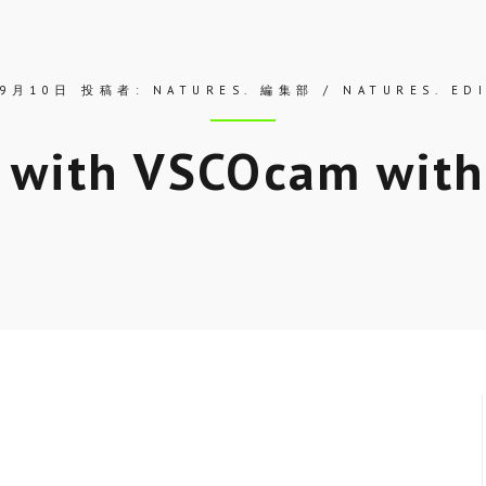
年9月10日
投稿者:
NATURES. 編集部 / NATURES. ED
 with VSCOcam with
Skip
to
entry
content