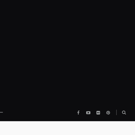
Facebook
YouTube
flickr
pinterest
検
ー
索
ボ
ッ
ク