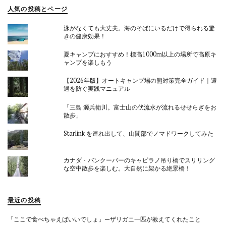
人気の投稿とページ
泳がなくても大丈夫。海のそばにいるだけで得られる驚
きの健康効果！
夏キャンプにおすすめ！標高1000m以上の場所で高原キ
ャンプを楽しもう
【2026年版】オートキャンプ場の熊対策完全ガイド｜遭
遇を防ぐ実践マニュアル
「三島 源兵衛川。富士山の伏流水が流れるせせらぎをお
散歩」
Starlink を連れ出して、山間部でノマドワークしてみた
カナダ・バンクーバーのキャピラノ吊り橋でスリリング
な空中散歩を楽しむ。大自然に架かる絶景橋！
最近の投稿
「ここで食べちゃえばいいでしょ」—ザリガニ一匹が教えてくれたこと