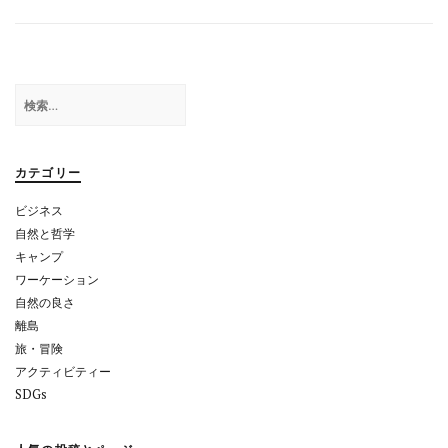
ナ
ビ
ゲ
検
ー
索:
シ
ョ
カテゴリー
ン
ビジネス
自然と哲学
キャンプ
ワーケーション
自然の良さ
離島
旅・冒険
アクティビティー
SDGs