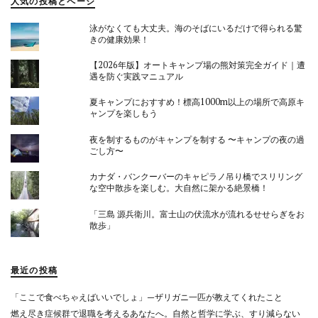
人気の投稿とページ
泳がなくても大丈夫。海のそばにいるだけで得られる驚
きの健康効果！
【2026年版】オートキャンプ場の熊対策完全ガイド｜遭
遇を防ぐ実践マニュアル
夏キャンプにおすすめ！標高1000m以上の場所で高原キ
ャンプを楽しもう
夜を制するものがキャンプを制する 〜キャンプの夜の過
ごし方〜
カナダ・バンクーバーのキャピラノ吊り橋でスリリング
な空中散歩を楽しむ。大自然に架かる絶景橋！
「三島 源兵衛川。富士山の伏流水が流れるせせらぎをお
散歩」
最近の投稿
「ここで食べちゃえばいいでしょ」—ザリガニ一匹が教えてくれたこと
燃え尽き症候群で退職を考えるあなたへ。自然と哲学に学ぶ、すり減らない