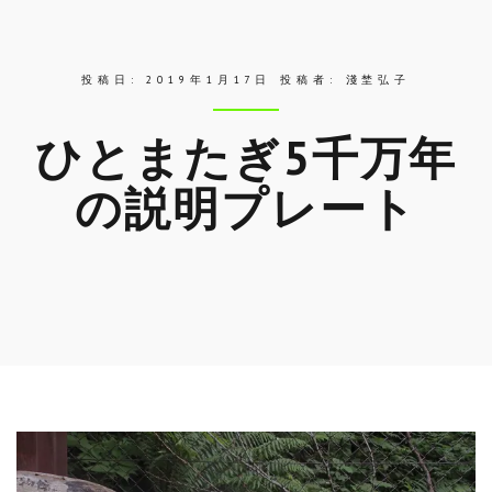
ス
投稿日:
2019年1月17日
投稿者:
淺埜弘子
ひとまたぎ5千万年
の説明プレート
Skip
to
entry
content