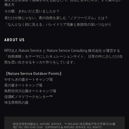
働き方
その蝶、きれいだと思いましたか？
昼だけが旅じゃない。夜の自然を楽しむ『ノクツーリズム』とは？
「なんとなく顔に見える」パレイドリア現象と創造性の深いつながり
ABOUT US
NPO法人 Nature Service と Nature Service Consulting 株式会社 が運営する
「自然体験」をテーマにしたキュレーションサイト。 日常の中に少しだけ自
然を思い出させるキッカケ作りをしています。
【Nature Service Outdoor Points】
やすらぎの森オートキャンプ場
星の森オートキャンプ場
鳥野目河川公園オートキャンプ場
信濃町ノマドワークセンター™
埼玉県県民の森
特定非営利活動法人 NATURE SERVICE 〒350-0242 埼玉県坂戸市大字厚川126番
地1 TEL: 050-3142-1518 COPYRIGHTS © NATURE SERVICE. ALL RIGHTS