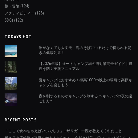
旅・冒険
(124)
アクティビティー
(123)
SDGs
(122)
TODAYS HOT
泳がなくても大丈夫。海のそばにいるだけで得られる驚
きの健康効果！
【2026年版】オートキャンプ場の熊対策完全ガイド｜遭
遇を防ぐ実践マニュアル
夏キャンプにおすすめ！標高1000m以上の場所で高原キ
ャンプを楽しもう
夜を制するものがキャンプを制する 〜キャンプの夜の過
ごし方〜
RECENT POSTS
「ここで食べちゃえばいいでしょ」—ザリガニ一匹が教えてくれたこと
燃え尽き症候群で退職を考えるあなたへ。自然と哲学に学ぶ、すり減らない