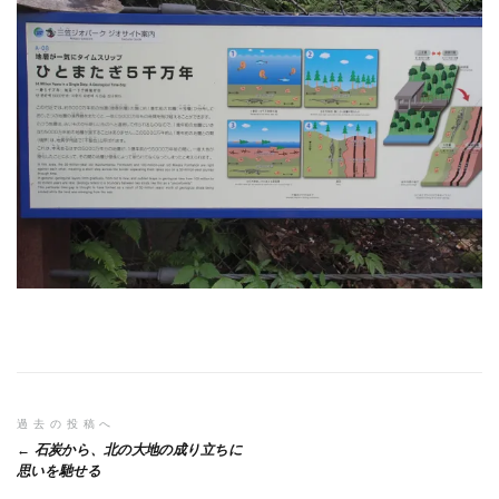
投
過去の投稿へ
石炭から、北の大地の成り立ちに
稿
思いを馳せる