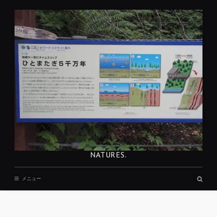
コ
ン
テ
ン
ツ
へ
移
動
NATURES.
検
メニュー
索
ボ
ッ
REST
ク