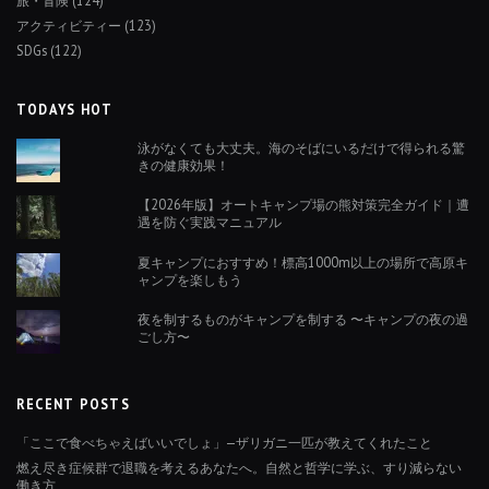
アクティビティー
(123)
SDGs
(122)
TODAYS HOT
泳がなくても大丈夫。海のそばにいるだけで得られる驚
きの健康効果！
【2026年版】オートキャンプ場の熊対策完全ガイド｜遭
遇を防ぐ実践マニュアル
夏キャンプにおすすめ！標高1000m以上の場所で高原キ
ャンプを楽しもう
夜を制するものがキャンプを制する 〜キャンプの夜の過
ごし方〜
RECENT POSTS
「ここで食べちゃえばいいでしょ」—ザリガニ一匹が教えてくれたこと
燃え尽き症候群で退職を考えるあなたへ。自然と哲学に学ぶ、すり減らない
働き方