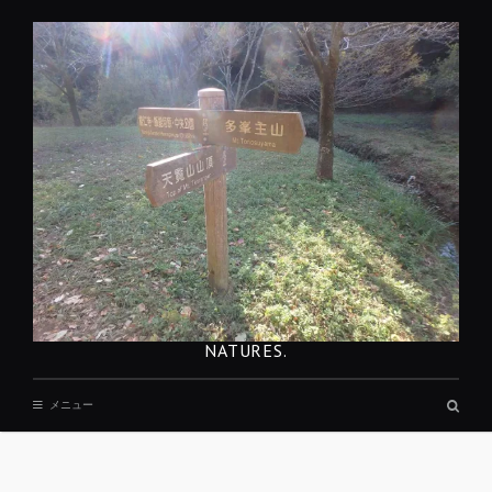
コ
ン
テ
ン
ツ
へ
移
動
NATURES.
検
メニュー
索
ボ
ッ
REST
ク