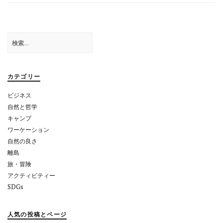
ナ
ビ
ゲ
検
索:
ー
シ
カテゴリー
ョ
ビジネス
ン
自然と哲学
キャンプ
ワーケーション
自然の良さ
離島
旅・冒険
アクティビティー
SDGs
人気の投稿とページ