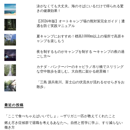
泳がなくても大丈夫。海のそばにいるだけで得られる驚
きの健康効果！
【2026年版】オートキャンプ場の熊対策完全ガイド｜遭
遇を防ぐ実践マニュアル
夏キャンプにおすすめ！標高1000m以上の場所で高原キ
ャンプを楽しもう
夜を制するものがキャンプを制する 〜キャンプの夜の過
ごし方〜
カナダ・バンクーバーのキャピラノ吊り橋でスリリング
な空中散歩を楽しむ。大自然に架かる絶景橋！
「三島 源兵衛川。富士山の伏流水が流れるせせらぎをお
散歩」
最近の投稿
「ここで食べちゃえばいいでしょ」—ザリガニ一匹が教えてくれたこと
燃え尽き症候群で退職を考えるあなたへ。自然と哲学に学ぶ、すり減らない
働き方