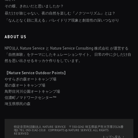
その蝶、きれいだと思いましたか？
昼だけが旅じゃない。夜の自然を楽しむ『ノクツーリズム』とは？
「なんとなく顔に見える」パレイドリア現象と創造性の深いつながり
ABOUT US
NPO法人 Nature Service と Nature Service Consulting 株式会社 が運営する
「自然体験」をテーマにしたキュレーションサイト。 日常の中に少しだけ自
然を思い出させるキッカケ作りをしています。
【Nature Service Outdoor Points】
やすらぎの森オートキャンプ場
星の森オートキャンプ場
鳥野目河川公園オートキャンプ場
信濃町ノマドワークセンター™
埼玉県県民の森
特定非営利活動法人 NATURE SERVICE 〒350-0242 埼玉県坂戸市大字厚川126番
地1 TEL: 050-3142-1518 COPYRIGHTS © NATURE SERVICE. ALL RIGHTS
RESERVED.
トップへ戻る