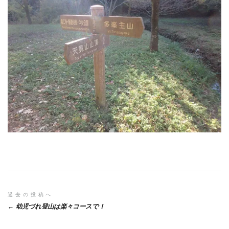
投
過去の投稿へ
幼児づれ登山は楽々コースで！
稿