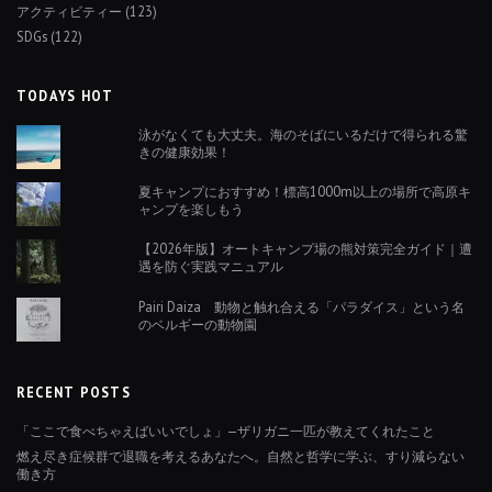
アクティビティー
(123)
SDGs
(122)
TODAYS HOT
泳がなくても大丈夫。海のそばにいるだけで得られる驚
きの健康効果！
夏キャンプにおすすめ！標高1000m以上の場所で高原キ
ャンプを楽しもう
【2026年版】オートキャンプ場の熊対策完全ガイド｜遭
遇を防ぐ実践マニュアル
Pairi Daiza 動物と触れ合える「パラダイス」という名
のベルギーの動物園
RECENT POSTS
「ここで食べちゃえばいいでしょ」—ザリガニ一匹が教えてくれたこと
燃え尽き症候群で退職を考えるあなたへ。自然と哲学に学ぶ、すり減らない
働き方