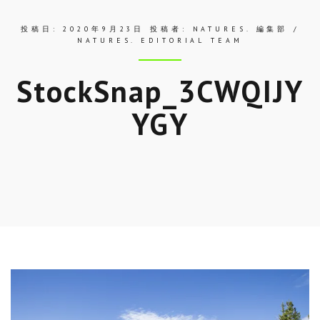
投稿日:
2020年9月23日
投稿者:
NATURES. 編集部 /
NATURES. EDITORIAL TEAM
StockSnap_3CWQIJY
YGY
Skip
to
entry
content