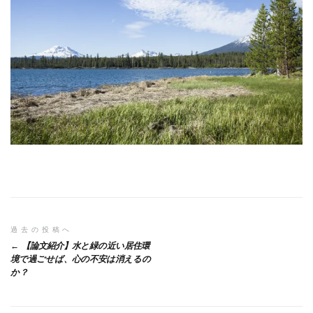
投
過去の投稿へ
【論文紹介】⽔と緑の近い居住環
稿
境で過ごせば、⼼の不安は消えるの
か？
ナ
ビ