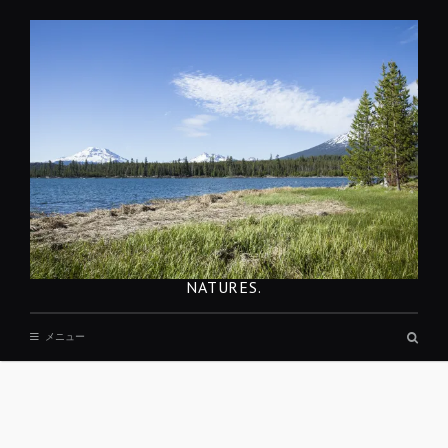
コ
ン
テ
ン
ツ
へ
移
動
NATURES.
検
メニュー
索
ボ
ッ
ク
ス
REST