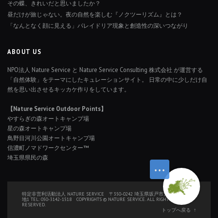
その蝶、きれいだと思いましたか？
昼だけが旅じゃない。夜の自然を楽しむ『ノクツーリズム』とは？
「なんとなく顔に見える」パレイドリア現象と創造性の深いつながり
ABOUT US
NPO法人 Nature Service と Nature Service Consulting 株式会社 が運営する
「自然体験」をテーマにしたキュレーションサイト。 日常の中に少しだけ自
然を思い出させるキッカケ作りをしています。
【Nature Service Outdoor Points】
やすらぎの森オートキャンプ場
星の森オートキャンプ場
鳥野目河川公園オートキャンプ場
信濃町ノマドワークセンター™
埼玉県県民の森
特定非営利活動法人 NATURE SERVICE 〒350-0242 埼玉県坂戸市大字厚川126番
地1 TEL: 050-3142-1518 COPYRIGHTS © NATURE SERVICE. ALL RIGHTS
RESERVED.
トップへ戻る