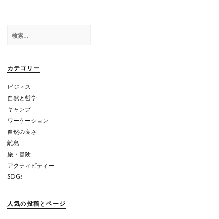
ゲ
ー
検
シ
索:
ョ
カテゴリー
ン
ビジネス
自然と哲学
キャンプ
ワーケーション
自然の良さ
離島
旅・冒険
アクティビティー
SDGs
人気の投稿とページ