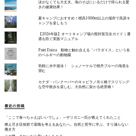
泳がなくても大丈夫。海のそばにいるだけで得られる驚
きの健康効果！
夏キャンプにおすすめ！標高1000m以上の場所で高原キ
ャンプを楽しもう
【2026年版】オートキャンプ場の熊対策完全ガイド｜遭
遇を防ぐ実践マニュアル
Pairi Daiza 動物と触れ合える「パラダイス」という名
のベルギーの動物園
気軽に水中遊泳！ シュノーケルで積丹ブルーの海底を
望む
カナダ・バンクーバーのキャピラノ吊り橋でスリリング
な空中散歩を楽しむ。大自然に架かる絶景橋！
最近の投稿
「ここで食べちゃえばいいでしょ」—ザリガニ一匹が教えてくれたこと
燃え尽き症候群で退職を考えるあなたへ。自然と哲学に学ぶ、すり減らない
働き方