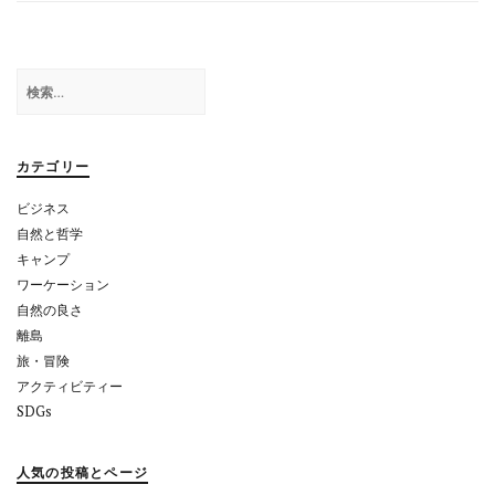
ビ
ゲ
検
ー
索:
シ
ョ
カテゴリー
ン
ビジネス
自然と哲学
キャンプ
ワーケーション
自然の良さ
離島
旅・冒険
アクティビティー
SDGs
人気の投稿とページ