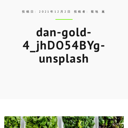
投稿日:
2021年12月2日
投稿者:
菊地 薫
dan-gold-
4_jhDO54BYg-
unsplash
Skip
to
entry
content