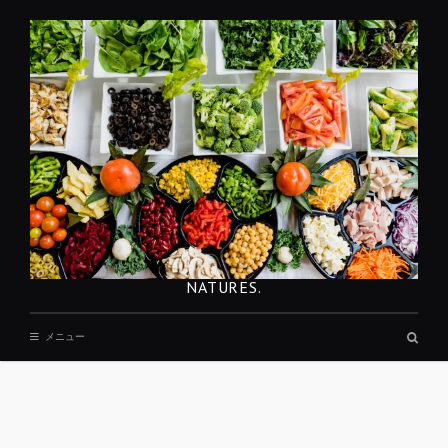
コ
ン
テ
ン
ツ
へ
移
動
NATURES.
検
メニュー
索
ボ
ッ
ク
ス
REST