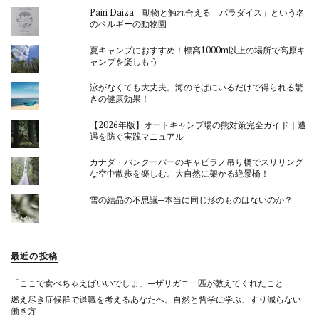
Pairi Daiza 動物と触れ合える「パラダイス」という名
のベルギーの動物園
夏キャンプにおすすめ！標高1000m以上の場所で高原キ
ャンプを楽しもう
泳がなくても大丈夫。海のそばにいるだけで得られる驚
きの健康効果！
【2026年版】オートキャンプ場の熊対策完全ガイド｜遭
遇を防ぐ実践マニュアル
カナダ・バンクーバーのキャピラノ吊り橋でスリリング
な空中散歩を楽しむ。大自然に架かる絶景橋！
雪の結晶の不思議─本当に同じ形のものはないのか？
最近の投稿
「ここで食べちゃえばいいでしょ」—ザリガニ一匹が教えてくれたこと
燃え尽き症候群で退職を考えるあなたへ。自然と哲学に学ぶ、すり減らない
働き方