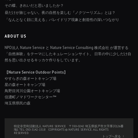
その蝶、きれいだと思いましたか？
昼だけが旅じゃない。夜の自然を楽しむ『ノクツーリズム』とは？
「なんとなく顔に見える」パレイドリア現象と創造性の深いつながり
ABOUT US
NPO法人 Nature Service と Nature Service Consulting 株式会社 が運営する
「自然体験」をテーマにしたキュレーションサイト。 日常の中に少しだけ自
然を思い出させるキッカケ作りをしています。
【Nature Service Outdoor Points】
やすらぎの森オートキャンプ場
星の森オートキャンプ場
鳥野目河川公園オートキャンプ場
信濃町ノマドワークセンター™
埼玉県県民の森
特定非営利活動法人 NATURE SERVICE 〒350-0242 埼玉県坂戸市大字厚川126番
地1 TEL: 050-3142-1518 COPYRIGHTS © NATURE SERVICE. ALL RIGHTS
RESERVED.
トップへ戻る