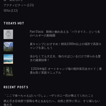
アクティビティー
(123)
SDGs
(122)
TODAYS HOT
Pairi Daiza 動物と触れ合える「パラダイス」という名
のベルギーの動物園
夏キャンプにおすすめ！標高1000m以上の場所で高原キ
ャンプを楽しもう
泳がなくても大丈夫。海のそばにいるだけで得られる驚
きの健康効果！
【2026年版】オートキャンプ場の熊対策完全ガイド｜遭
遇を防ぐ実践マニュアル
RECENT POSTS
「ここで食べちゃえばいいでしょ」—ザリガニ一匹が教えてくれたこと
燃え尽き症候群で退職を考えるあなたへ。自然と哲学に学ぶ、すり減らない
働き方