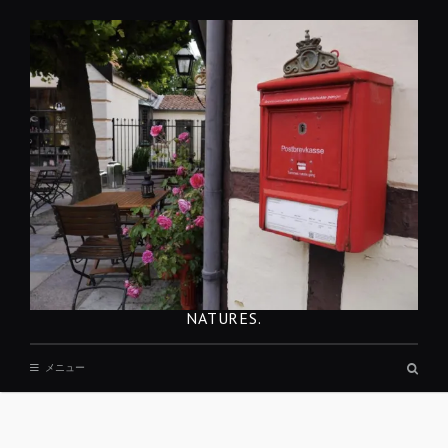
コ
ン
テ
ン
ツ
へ
移
動
NATURES.
検
メニュー
索
ボ
ッ
REST
ク
ス