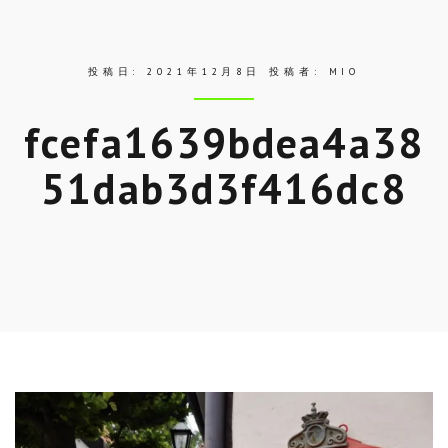
投稿日:
2021年12月8日
投稿者:
MIO
fcefa1639bdea4a38
51dab3d3f416dc8
Skip
to
entry
content