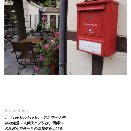
投
過去の投稿へ
「Too Good To Go」デンマーク発
稿
祥の食品ロス解決アプリは、環境へ
の配慮が自分たちの幸福度を上げる