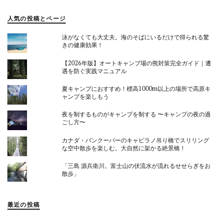
人気の投稿とページ
泳がなくても大丈夫。海のそばにいるだけで得られる驚
きの健康効果！
【2026年版】オートキャンプ場の熊対策完全ガイド｜遭
遇を防ぐ実践マニュアル
夏キャンプにおすすめ！標高1000m以上の場所で高原キ
ャンプを楽しもう
夜を制するものがキャンプを制する 〜キャンプの夜の過
ごし方〜
カナダ・バンクーバーのキャピラノ吊り橋でスリリング
な空中散歩を楽しむ。大自然に架かる絶景橋！
「三島 源兵衛川。富士山の伏流水が流れるせせらぎをお
散歩」
最近の投稿