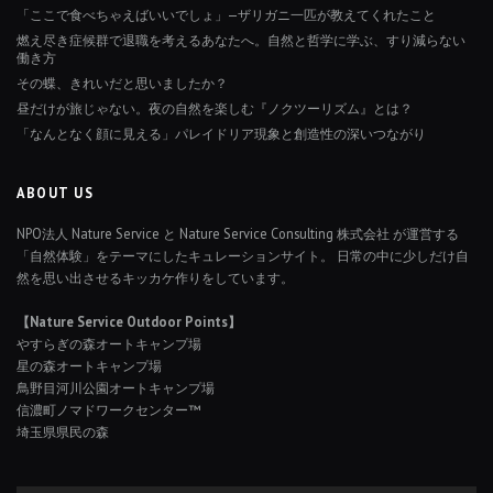
「ここで食べちゃえばいいでしょ」—ザリガニ一匹が教えてくれたこと
燃え尽き症候群で退職を考えるあなたへ。自然と哲学に学ぶ、すり減らない
働き方
その蝶、きれいだと思いましたか？
昼だけが旅じゃない。夜の自然を楽しむ『ノクツーリズム』とは？
「なんとなく顔に見える」パレイドリア現象と創造性の深いつながり
ABOUT US
NPO法人 Nature Service と Nature Service Consulting 株式会社 が運営する
「自然体験」をテーマにしたキュレーションサイト。 日常の中に少しだけ自
然を思い出させるキッカケ作りをしています。
【Nature Service Outdoor Points】
やすらぎの森オートキャンプ場
星の森オートキャンプ場
鳥野目河川公園オートキャンプ場
信濃町ノマドワークセンター™
埼玉県県民の森