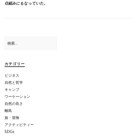
ナ
仕組みにもなっていた。
ビ
ゲ
ー
シ
検
索:
ョ
ン
カテゴリー
ビジネス
自然と哲学
キャンプ
ワーケーション
自然の良さ
離島
旅・冒険
アクティビティー
SDGs