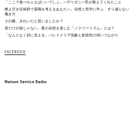
「ここで食べちゃえばいいでしょ」—ザリガニ一匹が教えてくれたこと
燃え尽き症候群で退職を考えるあなたへ。自然と哲学に学ぶ、すり減らない
働き方
その蝶、きれいだと思いましたか？
昼だけが旅じゃない。夜の自然を楽しむ『ノクツーリズム』とは？
「なんとなく顔に見える」パレイドリア現象と創造性の深いつながり
FACEBOOK
Nature Service Radio