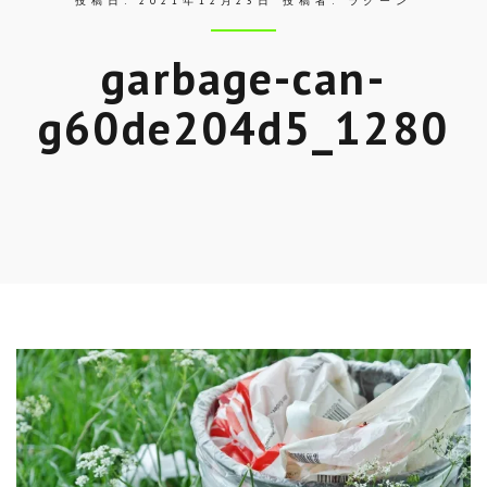
投稿日:
2021年12月23日
投稿者:
ラクーン
garbage-can-
g60de204d5_1280
Skip
to
entry
content