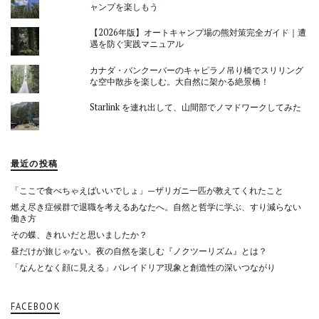
ャンプを楽しもう
【2026年版】オートキャンプ場の熊対策完全ガイド｜遭
遇を防ぐ実践マニュアル
カナダ・バンクーバーのキャピラノ吊り橋でスリリング
な空中散歩を楽しむ。大自然に架かる絶景橋！
Starlink を連れ出して、山間部でノマドワークしてみた
最近の投稿
「ここで食べちゃえばいいでしょ」—ザリガニ一匹が教えてくれたこと
燃え尽き症候群で退職を考えるあなたへ。自然と哲学に学ぶ、すり減らない
働き方
その蝶、きれいだと思いましたか？
昼だけが旅じゃない。夜の自然を楽しむ『ノクツーリズム』とは？
「なんとなく顔に見える」パレイドリア現象と創造性の深いつながり
FACEBOOK