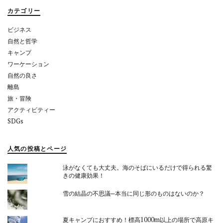
ョ
カテゴリー
ン
ビジネス
自然と哲学
キャンプ
ワーケーション
自然の良さ
離島
旅・冒険
アクティビティー
SDGs
人気の投稿とページ
泳がなくても大丈夫。海のそばにいるだけで得られる驚
きの健康効果！
雪の結晶の不思議─本当に同じ形のものはないのか？
夏キャンプにおすすめ！標高1000m以上の場所で高原キ