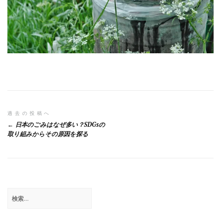
投
過去の投稿へ
日本のごみはなぜ多い？SDGsの
稿
取り組みからその原因を探る
ナ
ビ
ゲ
検
ー
索:
シ