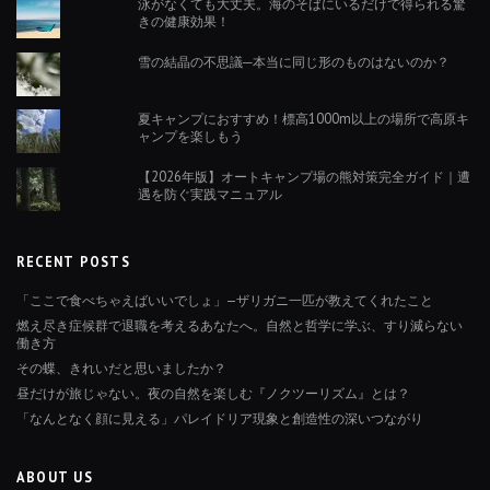
泳がなくても大丈夫。海のそばにいるだけで得られる驚
きの健康効果！
雪の結晶の不思議─本当に同じ形のものはないのか？
夏キャンプにおすすめ！標高1000m以上の場所で高原キ
ャンプを楽しもう
【2026年版】オートキャンプ場の熊対策完全ガイド｜遭
遇を防ぐ実践マニュアル
RECENT POSTS
「ここで食べちゃえばいいでしょ」—ザリガニ一匹が教えてくれたこと
燃え尽き症候群で退職を考えるあなたへ。自然と哲学に学ぶ、すり減らない
働き方
その蝶、きれいだと思いましたか？
昼だけが旅じゃない。夜の自然を楽しむ『ノクツーリズム』とは？
「なんとなく顔に見える」パレイドリア現象と創造性の深いつながり
ABOUT US