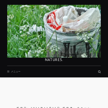
コ
ン
テ
ン
ツ
へ
移
動
NATURES.
検
メニュー
索
ボ
ッ
ク
ス
REST