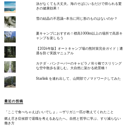
泳がなくても大丈夫。海のそばにいるだけで得られる驚
きの健康効果！
雪の結晶の不思議─本当に同じ形のものはないのか？
夏キャンプにおすすめ！標高1000m以上の場所で高原キ
ャンプを楽しもう
【2026年版】オートキャンプ場の熊対策完全ガイド｜遭
遇を防ぐ実践マニュアル
カナダ・バンクーバーのキャピラノ吊り橋でスリリング
な空中散歩を楽しむ。大自然に架かる絶景橋！
Starlink を連れ出して、山間部でノマドワークしてみた
最近の投稿
「ここで食べちゃえばいいでしょ」—ザリガニ一匹が教えてくれたこと
燃え尽き症候群で退職を考えるあなたへ。自然と哲学に学ぶ、すり減らない
働き方