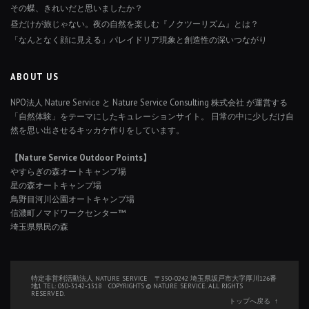
その蝶、きれいだと思いましたか？
昼だけが旅じゃない。夜の自然を楽しむ『ノクツーリズム』とは？
「なんとなく顔に見える」パレイドリア現象と創造性の深いつながり
ABOUT US
NPO法人 Nature Service と Nature Service Consulting 株式会社 が運営する
「自然体験」をテーマにしたキュレーションサイト。 日常の中に少しだけ自
然を思い出させるキッカケ作りをしています。
【Nature Service Outdoor Points】
やすらぎの森オートキャンプ場
星の森オートキャンプ場
鳥野目河川公園オートキャンプ場
信濃町ノマドワークセンター™
埼玉県県民の森
特定非営利活動法人 NATURE SERVICE 〒350-0242 埼玉県坂戸市大字厚川126番
地1 TEL: 050-3142-1518 COPYRIGHTS © NATURE SERVICE. ALL RIGHTS
RESERVED.
トップへ戻る