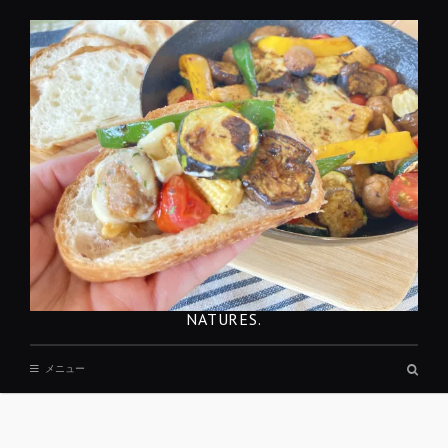
コ
ン
テ
ン
ツ
へ
移
動
NATURES.
検
メニュー
索
ボ
ッ
REST
ク