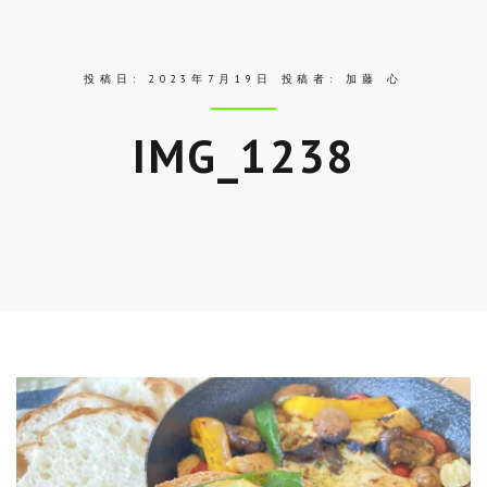
ス
投稿日:
2023年7月19日
投稿者:
加藤 心
IMG_1238
Skip
to
entry
content