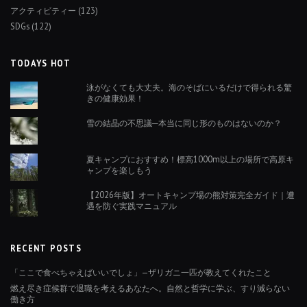
アクティビティー
(123)
SDGs
(122)
TODAYS HOT
泳がなくても大丈夫。海のそばにいるだけで得られる驚
きの健康効果！
雪の結晶の不思議─本当に同じ形のものはないのか？
夏キャンプにおすすめ！標高1000m以上の場所で高原キ
ャンプを楽しもう
【2026年版】オートキャンプ場の熊対策完全ガイド｜遭
遇を防ぐ実践マニュアル
RECENT POSTS
「ここで食べちゃえばいいでしょ」—ザリガニ一匹が教えてくれたこと
燃え尽き症候群で退職を考えるあなたへ。自然と哲学に学ぶ、すり減らない
働き方