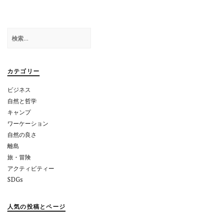
ゲ
ー
検
シ
索:
ョ
カテゴリー
ン
ビジネス
自然と哲学
キャンプ
ワーケーション
自然の良さ
離島
旅・冒険
アクティビティー
SDGs
人気の投稿とページ