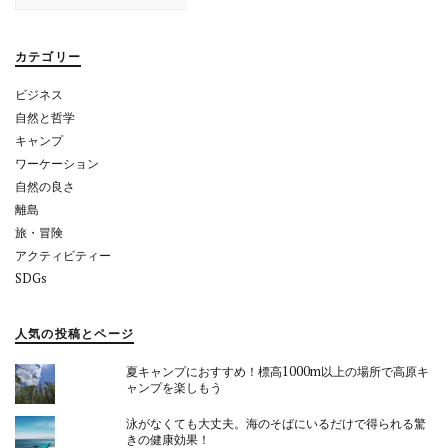
シ
ョ
カテゴリー
ン
ビジネス
自然と哲学
キャンプ
ワーケーション
自然の良さ
離島
旅・冒険
アクティビティー
SDGs
人気の投稿とページ
夏キャンプにおすすめ！標高1000m以上の場所で高原キ
ャンプを楽しもう
泳がなくても大丈夫。海のそばにいるだけで得られる驚
きの健康効果！