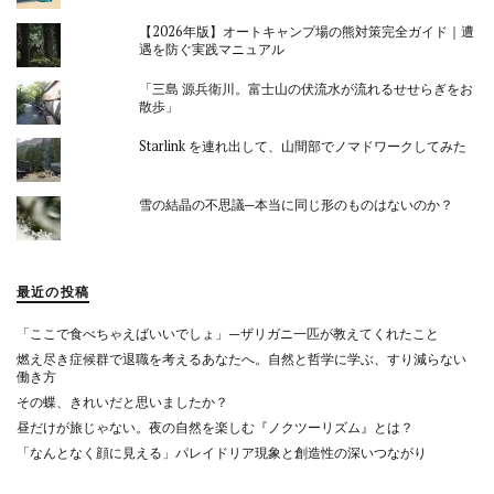
【2026年版】オートキャンプ場の熊対策完全ガイド｜遭
遇を防ぐ実践マニュアル
「三島 源兵衛川。富士山の伏流水が流れるせせらぎをお
散歩」
Starlink を連れ出して、山間部でノマドワークしてみた
雪の結晶の不思議─本当に同じ形のものはないのか？
最近の投稿
「ここで食べちゃえばいいでしょ」—ザリガニ一匹が教えてくれたこと
燃え尽き症候群で退職を考えるあなたへ。自然と哲学に学ぶ、すり減らない
働き方
その蝶、きれいだと思いましたか？
昼だけが旅じゃない。夜の自然を楽しむ『ノクツーリズム』とは？
「なんとなく顔に見える」パレイドリア現象と創造性の深いつながり