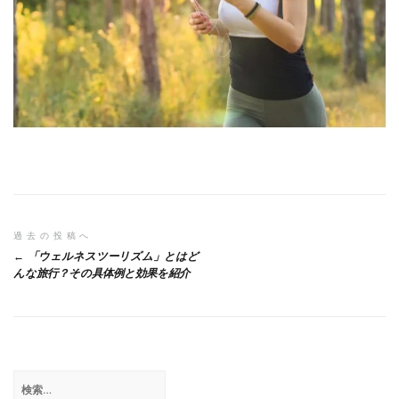
投
過去の投稿へ
「ウェルネスツーリズム」とはど
稿
んな旅行？その具体例と効果を紹介
ナ
ビ
ゲ
検
ー
索: