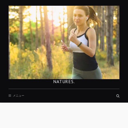
コ
ン
テ
ン
ツ
へ
移
動
NATURES.
検
メニュー
索
ボ
ッ
ク
ス
REST