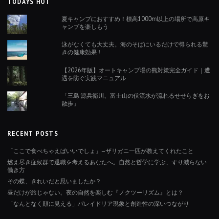
TODAYS HOT
夏キャンプにおすすめ！標高1000m以上の場所で高原キ
ャンプを楽しもう
泳がなくても大丈夫。海のそばにいるだけで得られる驚
きの健康効果！
【2026年版】オートキャンプ場の熊対策完全ガイド｜遭
遇を防ぐ実践マニュアル
「三島 源兵衛川。富士山の伏流水が流れるせせらぎをお
散歩」
RECENT POSTS
「ここで食べちゃえばいいでしょ」—ザリガニ一匹が教えてくれたこと
燃え尽き症候群で退職を考えるあなたへ。自然と哲学に学ぶ、すり減らない
働き方
その蝶、きれいだと思いましたか？
昼だけが旅じゃない。夜の自然を楽しむ『ノクツーリズム』とは？
「なんとなく顔に見える」パレイドリア現象と創造性の深いつながり