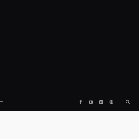
Facebook
YouTube
flickr
pinterest
検
ー
索
ボ
ッ
ク
ス