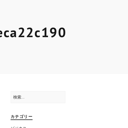
eca22c190
検
索:
カテゴリー