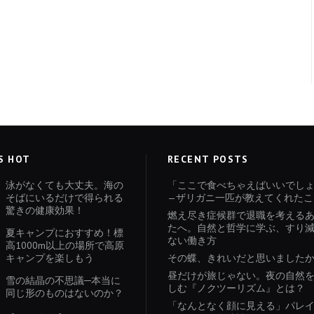
S HOT
RECENT POSTS
泳がなくても大丈夫。海の
「ここで食べちゃえばいいでし
そばにいるだけで得られる
—ザリガニ一匹が教えてくれたこ
驚きの健康効果！
燃え尽き症候群で退職を考える
たへ。自然と哲学に学ぶ、すり
夏キャンプにおすすめ！標
ない働き方
高1000m以上の場所で高原
キャンプを楽しもう
その蝶、きれいだと思いました
昼だけが旅じゃない。夜の自然
雪の結晶の不思議─本当に
しむ『ノクツーリズム』とは？
同じ形のものはないのか？
「なんとなく顔に見える」パレ