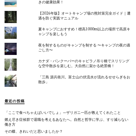
きの健康効果！
【2026年版】オートキャンプ場の熊対策完全ガイド｜遭
遇を防ぐ実践マニュアル
夏キャンプにおすすめ！標高1000m以上の場所で高原キ
ャンプを楽しもう
夜を制するものがキャンプを制する 〜キャンプの夜の過
ごし方〜
カナダ・バンクーバーのキャピラノ吊り橋でスリリング
な空中散歩を楽しむ。大自然に架かる絶景橋！
「三島 源兵衛川。富士山の伏流水が流れるせせらぎをお
散歩」
最近の投稿
「ここで食べちゃえばいいでしょ」—ザリガニ一匹が教えてくれたこと
燃え尽き症候群で退職を考えるあなたへ。自然と哲学に学ぶ、すり減らない
働き方
その蝶、きれいだと思いましたか？