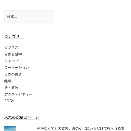
ゲ
ー
検
シ
索:
ョ
カテゴリー
ン
ビジネス
自然と哲学
キャンプ
ワーケーション
自然の良さ
離島
旅・冒険
アクティビティー
SDGs
人気の投稿とページ
泳がなくても大丈夫。海のそばにいるだけで得られる驚