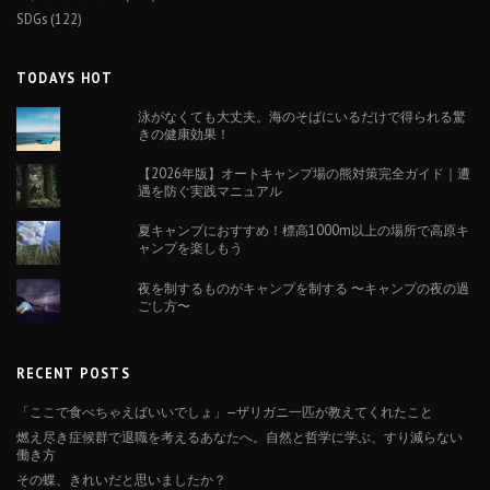
SDGs
(122)
TODAYS HOT
泳がなくても大丈夫。海のそばにいるだけで得られる驚
きの健康効果！
【2026年版】オートキャンプ場の熊対策完全ガイド｜遭
遇を防ぐ実践マニュアル
夏キャンプにおすすめ！標高1000m以上の場所で高原キ
ャンプを楽しもう
夜を制するものがキャンプを制する 〜キャンプの夜の過
ごし方〜
RECENT POSTS
「ここで食べちゃえばいいでしょ」—ザリガニ一匹が教えてくれたこと
燃え尽き症候群で退職を考えるあなたへ。自然と哲学に学ぶ、すり減らない
働き方
その蝶、きれいだと思いましたか？