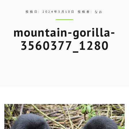
投稿日:
2024年3月10日
投稿者:
なお
mountain-gorilla-
3560377_1280
Skip
to
entry
content