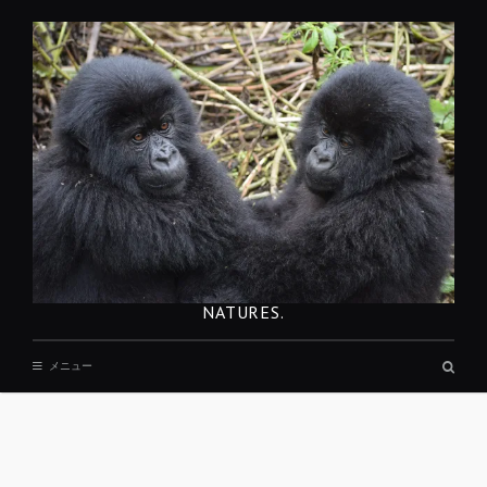
コ
ン
テ
ン
ツ
へ
移
動
NATURES.
検
メニュー
索
ボ
ッ
ク
ス
REST