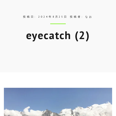
投稿日:
2024年8月25日
投稿者:
なお
eyecatch (2)
Skip
to
entry
content