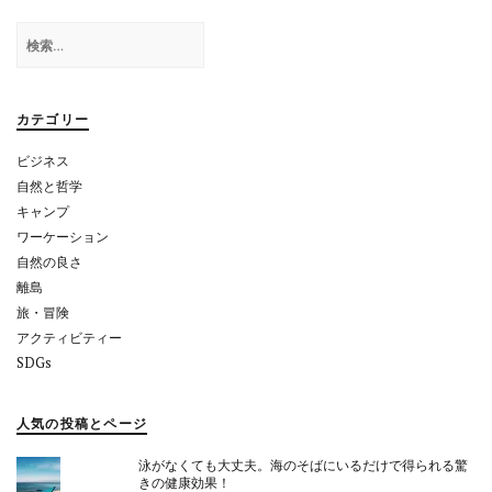
ゲ
検
ー
索:
シ
ョ
カテゴリー
ン
ビジネス
自然と哲学
キャンプ
ワーケーション
自然の良さ
離島
旅・冒険
アクティビティー
SDGs
人気の投稿とページ
泳がなくても大丈夫。海のそばにいるだけで得られる驚
きの健康効果！