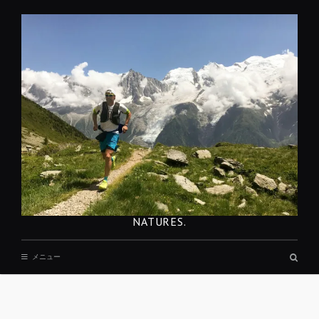
コ
ン
テ
ン
ツ
へ
移
動
NATURES.
検
メニュー
索
ボ
ッ
ク
REST
ス