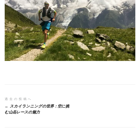
投
過去の投稿へ
スカイランニングの世界：空に挑
稿
む山岳レースの魅力
ナ
ビ