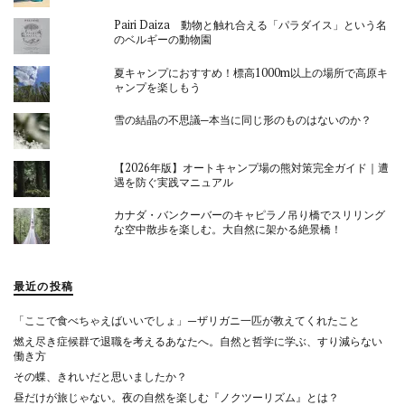
Pairi Daiza 動物と触れ合える「パラダイス」という名
のベルギーの動物園
夏キャンプにおすすめ！標高1000m以上の場所で高原キ
ャンプを楽しもう
雪の結晶の不思議─本当に同じ形のものはないのか？
【2026年版】オートキャンプ場の熊対策完全ガイド｜遭
遇を防ぐ実践マニュアル
カナダ・バンクーバーのキャピラノ吊り橋でスリリング
な空中散歩を楽しむ。大自然に架かる絶景橋！
最近の投稿
「ここで食べちゃえばいいでしょ」—ザリガニ一匹が教えてくれたこと
燃え尽き症候群で退職を考えるあなたへ。自然と哲学に学ぶ、すり減らない
働き方
その蝶、きれいだと思いましたか？
昼だけが旅じゃない。夜の自然を楽しむ『ノクツーリズム』とは？