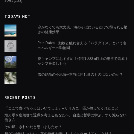
SDGs
(122)
TODAYS HOT
泳がなくても大丈夫。海のそばにいるだけで得られる驚
きの健康効果！
Pairi Daiza 動物と触れ合える「パラダイス」という名
のベルギーの動物園
夏キャンプにおすすめ！標高1000m以上の場所で高原キ
ャンプを楽しもう
雪の結晶の不思議─本当に同じ形のものはないのか？
RECENT POSTS
「ここで食べちゃえばいいでしょ」—ザリガニ一匹が教えてくれたこと
燃え尽き症候群で退職を考えるあなたへ。自然と哲学に学ぶ、すり減らない
働き方
その蝶、きれいだと思いましたか？
昼だけが旅じゃない。夜の自然を楽しむ『ノクツーリズム』とは？