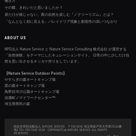
働き方
その蝶、きれいだと思いましたか？
昼だけが旅じゃない。夜の自然を楽しむ『ノクツーリズム』とは？
「なんとなく顔に見える」パレイドリア現象と創造性の深いつながり
ABOUT US
NPO法人 Nature Service と Nature Service Consulting 株式会社 が運営する
「自然体験」をテーマにしたキュレーションサイト。 日常の中に少しだけ自
然を思い出させるキッカケ作りをしています。
【Nature Service Outdoor Points】
やすらぎの森オートキャンプ場
星の森オートキャンプ場
鳥野目河川公園オートキャンプ場
信濃町ノマドワークセンター™
埼玉県県民の森
特定非営利活動法人 NATURE SERVICE 〒350-0242 埼玉県坂戸市大字厚川126番
地1 TEL: 050-3142-1518 COPYRIGHTS © NATURE SERVICE. ALL RIGHTS
RESERVED.