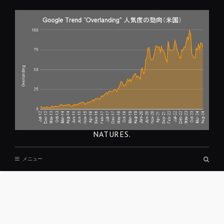
コ
ン
テ
ン
ツ
へ
移
動
NATURES.
検
メニュー
索
ボ
ッ
ク
ス
REST