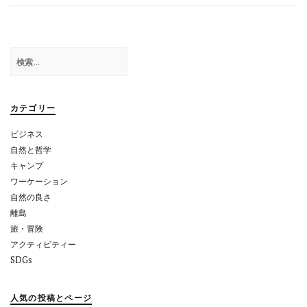
ビ
ゲ
検
ー
索:
シ
ョ
カテゴリー
ン
ビジネス
自然と哲学
キャンプ
ワーケーション
自然の良さ
離島
旅・冒険
アクティビティー
SDGs
人気の投稿とページ