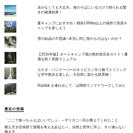
泳がなくても大丈夫。海のそばにいるだけで得られる驚
きの健康効果！
夏キャンプにおすすめ！標高1000m以上の場所で高原キ
ャンプを楽しもう
雪の結晶の不思議─本当に同じ形のものはないのか？
【2026年版】オートキャンプ場の熊対策完全ガイド｜遭
遇を防ぐ実践マニュアル
カナダ・バンクーバーのキャピラノ吊り橋でスリリング
な空中散歩を楽しむ。大自然に架かる絶景橋！
Starlink を連れ出して、山間部でノマドワークしてみた
最近の投稿
「ここで食べちゃえばいいでしょ」—ザリガニ一匹が教えてくれたこと
燃え尽き症候群で退職を考えるあなたへ。自然と哲学に学ぶ、すり減らない
働き方