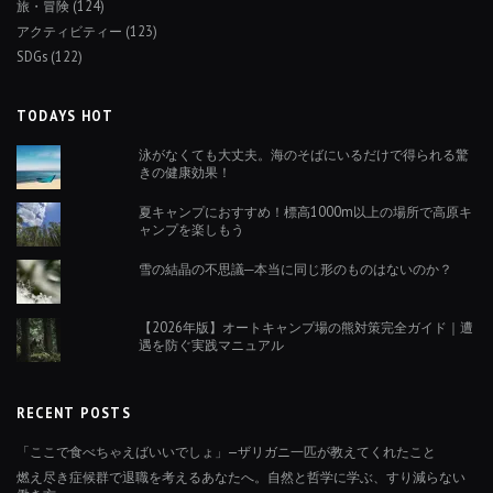
旅・冒険
(124)
アクティビティー
(123)
SDGs
(122)
TODAYS HOT
泳がなくても大丈夫。海のそばにいるだけで得られる驚
きの健康効果！
夏キャンプにおすすめ！標高1000m以上の場所で高原キ
ャンプを楽しもう
雪の結晶の不思議─本当に同じ形のものはないのか？
【2026年版】オートキャンプ場の熊対策完全ガイド｜遭
遇を防ぐ実践マニュアル
RECENT POSTS
「ここで食べちゃえばいいでしょ」—ザリガニ一匹が教えてくれたこと
燃え尽き症候群で退職を考えるあなたへ。自然と哲学に学ぶ、すり減らない