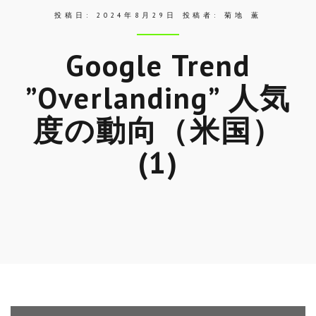
投稿日:
2024年8月29日
投稿者:
菊地 薫
Google Trend
”Overlanding” 人気
度の動向（米国）
(1)
Skip
to
entry
content