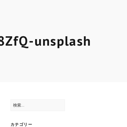
ス
8ZfQ-unsplash
検
索:
カテゴリー