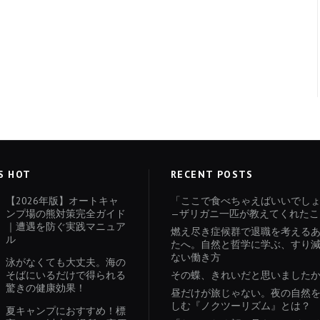
S HOT
RECENT POSTS
【2026年版】オートキャ
「ここで食べちゃえばいいでし
ンプ場の熊対策完全ガイド
—ザリガニ一匹が教えてくれたこ
｜遭遇を防ぐ実践マニュア
燃え尽き症候群で退職を考える
ル
たへ。自然と哲学に学ぶ、すり
ない働き方
泳がなくても大丈夫。海の
そばにいるだけで得られる
その蝶、きれいだと思いました
驚きの健康効果！
昼だけが旅じゃない。夜の自然
しむ『ノクツーリズム』とは？
夏キャンプにおすすめ！標