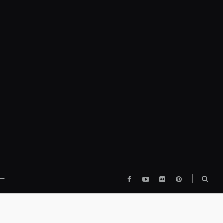
Facebook
YouTube
flickr
pinterest
検
ー
索
ボ
ッ
ク