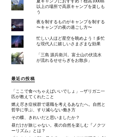
夏キャンプにおすすめ！標高1000m
以上の場所で高原キャンプを楽しも
う
夜を制するものがキャンプを制する
〜キャンプの夜の過ごし方〜
忙しい人ほど星空を眺めよう！多忙
な現代人に嬉しいさまざまな効果
「三島 源兵衛川。富士山の伏流水
が流れるせせらぎをお散歩」
最近の投稿
「ここで食べちゃえばいいでしょ」—ザリガニ一
匹が教えてくれたこと
燃え尽き症候群で退職を考えるあなたへ。自然と
哲学に学ぶ、すり減らない働き方
その蝶、きれいだと思いましたか？
昼だけが旅じゃない。夜の自然を楽しむ『ノクツ
ーリズム』とは？