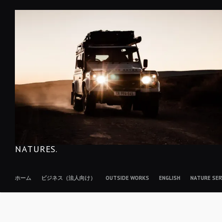
コ
ン
テ
ン
ツ
へ
移
動
NATURES.
ホーム
ビジネス（法人向け）
OUTSIDE WORKS
ENGLISH
NATURE S