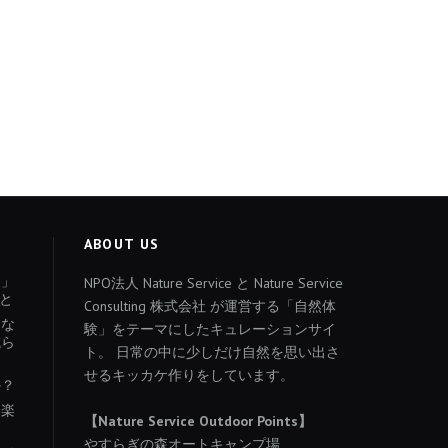
ABOUT US
ょ」
NPO法人 Nature Service と Nature Service
と
Consulting 株式会社 が運営する「自然体
あな
験」をテーマにしたキュレーションサイ
減ら
ト。 日常の中に少しだけ自然を思い出さ
せるキッカケ作りをしています。
か？
を楽
【Nature Service Outdoor Points】
やすらぎの森オートキャンプ場