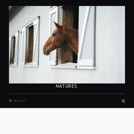
コ
ン
テ
ン
ツ
へ
移
動
NATURES.
検
メニュー
索
ボ
ッ
ク
ス
REST