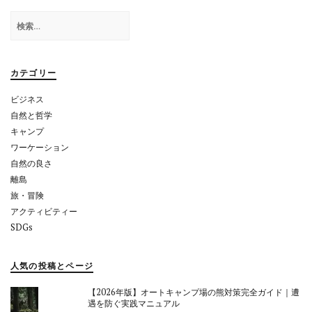
ゲ
検
ー
索:
シ
ョ
カテゴリー
ン
ビジネス
自然と哲学
キャンプ
ワーケーション
自然の良さ
離島
旅・冒険
アクティビティー
SDGs
人気の投稿とページ
【2026年版】オートキャンプ場の熊対策完全ガイド｜遭
遇を防ぐ実践マニュアル