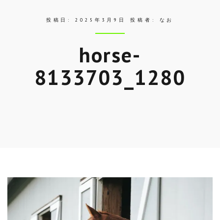
投稿日:
2025年3月9日
投稿者:
なお
horse-
8133703_1280
Skip
to
entry
content