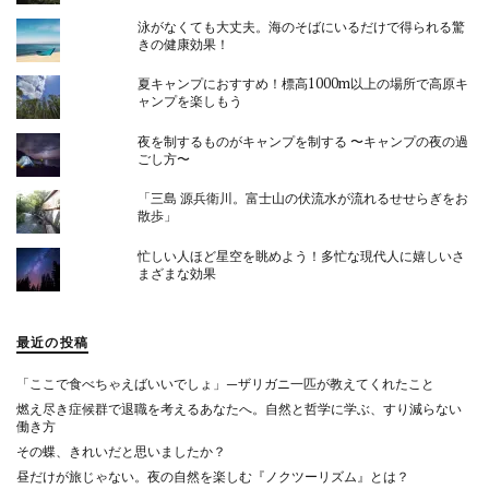
泳がなくても大丈夫。海のそばにいるだけで得られる驚
きの健康効果！
夏キャンプにおすすめ！標高1000m以上の場所で高原キ
ャンプを楽しもう
夜を制するものがキャンプを制する 〜キャンプの夜の過
ごし方〜
「三島 源兵衛川。富士山の伏流水が流れるせせらぎをお
散歩」
忙しい人ほど星空を眺めよう！多忙な現代人に嬉しいさ
まざまな効果
最近の投稿
「ここで食べちゃえばいいでしょ」—ザリガニ一匹が教えてくれたこと
燃え尽き症候群で退職を考えるあなたへ。自然と哲学に学ぶ、すり減らない
働き方
その蝶、きれいだと思いましたか？
昼だけが旅じゃない。夜の自然を楽しむ『ノクツーリズム』とは？