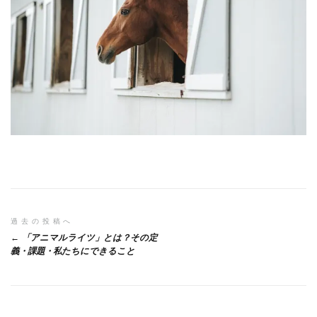
投
過去の投稿へ
「アニマルライツ」とは？その定
稿
義・課題・私たちにできること
ナ
ビ