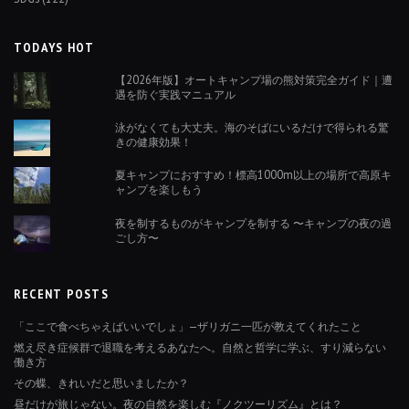
TODAYS HOT
【2026年版】オートキャンプ場の熊対策完全ガイド｜遭
遇を防ぐ実践マニュアル
泳がなくても大丈夫。海のそばにいるだけで得られる驚
きの健康効果！
夏キャンプにおすすめ！標高1000m以上の場所で高原キ
ャンプを楽しもう
夜を制するものがキャンプを制する 〜キャンプの夜の過
ごし方〜
RECENT POSTS
「ここで食べちゃえばいいでしょ」—ザリガニ一匹が教えてくれたこと
燃え尽き症候群で退職を考えるあなたへ。自然と哲学に学ぶ、すり減らない
働き方
その蝶、きれいだと思いましたか？
昼だけが旅じゃない。夜の自然を楽しむ『ノクツーリズム』とは？