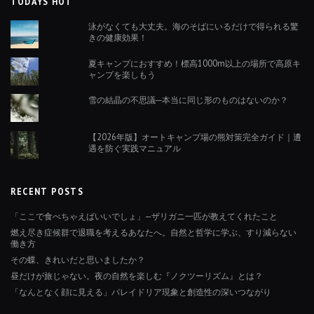
TODAYS HOT
泳がなくても大丈夫。海のそばにいるだけで得られる驚
きの健康効果！
夏キャンプにおすすめ！標高1000m以上の場所で高原キ
ャンプを楽しもう
雪の結晶の不思議─本当に同じ形のものはないのか？
【2026年版】オートキャンプ場の熊対策完全ガイド｜遭
遇を防ぐ実践マニュアル
RECENT POSTS
「ここで食べちゃえばいいでしょ」—ザリガニ一匹が教えてくれたこと
燃え尽き症候群で退職を考えるあなたへ。自然と哲学に学ぶ、すり減らない
働き方
その蝶、きれいだと思いましたか？
昼だけが旅じゃない。夜の自然を楽しむ『ノクツーリズム』とは？
「なんとなく顔に見える」パレイドリア現象と創造性の深いつながり