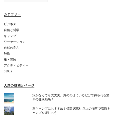
シ
ョ
カテゴリー
ン
ビジネス
自然と哲学
キャンプ
ワーケーション
自然の良さ
離島
旅・冒険
アクティビティー
SDGs
人気の投稿とページ
泳がなくても大丈夫。海のそばにいるだけで得られる驚
きの健康効果！
夏キャンプにおすすめ！標高1000m以上の場所で高原キ
ャンプを楽しもう