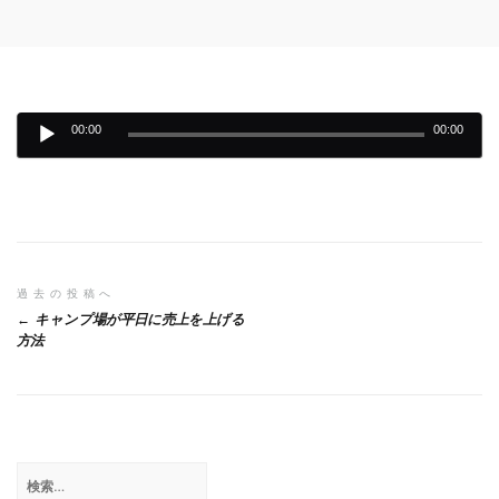
content
音
00:00
00:00
声
プ
レ
ー
ヤ
投
過去の投稿へ
ー
キャンプ場が平日に売上を上げる
稿
方法
ナ
ビ
ゲ
検
ー
索: