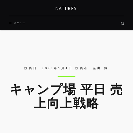
コ
NATURES.
ン
テ
検
メニュー
ン
索
ボ
ツ
ッ
へ
ク
ス
移
動
投稿日:
2025年5月4日
投稿者:
金井 怜
キャンプ場 平日 売
上向上戦略
Skip
to
REST
entry