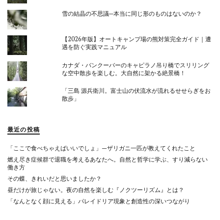
雪の結晶の不思議─本当に同じ形のものはないのか？
【2026年版】オートキャンプ場の熊対策完全ガイド｜遭
遇を防ぐ実践マニュアル
カナダ・バンクーバーのキャピラノ吊り橋でスリリング
な空中散歩を楽しむ。大自然に架かる絶景橋！
「三島 源兵衛川。富士山の伏流水が流れるせせらぎをお
散歩」
最近の投稿
「ここで食べちゃえばいいでしょ」—ザリガニ一匹が教えてくれたこと
燃え尽き症候群で退職を考えるあなたへ。自然と哲学に学ぶ、すり減らない
働き方
その蝶、きれいだと思いましたか？
昼だけが旅じゃない。夜の自然を楽しむ『ノクツーリズム』とは？
「なんとなく顔に見える」パレイドリア現象と創造性の深いつながり