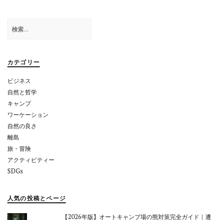
ゲ
検
ー
索:
シ
ョ
カテゴリー
ン
ビジネス
自然と哲学
キャンプ
ワーケーション
自然の良さ
離島
旅・冒険
アクティビティー
SDGs
人気の投稿とページ
【2026年版】オートキャンプ場の熊対策完全ガイド｜遭