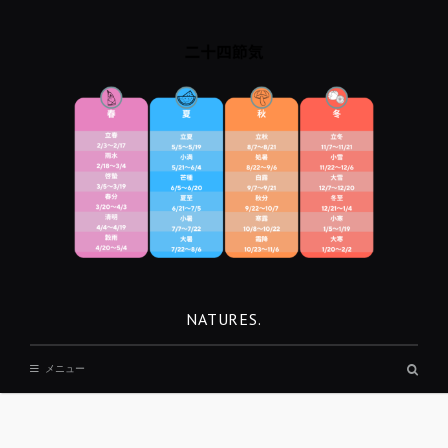
コ
ン
テ
ン
ツ
へ
移
動
NATURES.
検
メニュー
索
ボ
ッ
REST
ク