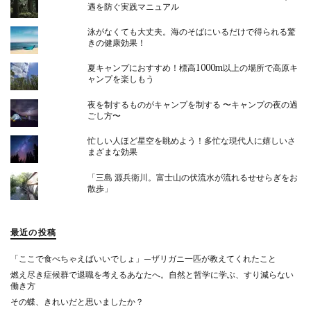
遇を防ぐ実践マニュアル
泳がなくても大丈夫。海のそばにいるだけで得られる驚
きの健康効果！
夏キャンプにおすすめ！標高1000m以上の場所で高原キ
ャンプを楽しもう
夜を制するものがキャンプを制する 〜キャンプの夜の過
ごし方〜
忙しい人ほど星空を眺めよう！多忙な現代人に嬉しいさ
まざまな効果
「三島 源兵衛川。富士山の伏流水が流れるせせらぎをお
散歩」
最近の投稿
「ここで食べちゃえばいいでしょ」—ザリガニ一匹が教えてくれたこと
燃え尽き症候群で退職を考えるあなたへ。自然と哲学に学ぶ、すり減らない
働き方
その蝶、きれいだと思いましたか？