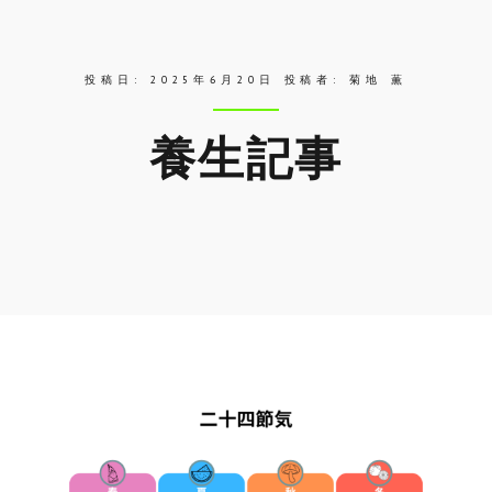
ス
投稿日:
2025年6月20日
投稿者:
菊地 薫
養生記事
Skip
to
entry
content