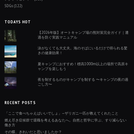
SDGs
(122)
TODAYS HOT
【2026年版】オートキャンプ場の熊対策完全ガイド｜遭
遇を防ぐ実践マニュアル
泳がなくても大丈夫。海のそばにいるだけで得られる驚
きの健康効果！
夏キャンプにおすすめ！標高1000m以上の場所で高原キ
ャンプを楽しもう
夜を制するものがキャンプを制する 〜キャンプの夜の過
ごし方〜
RECENT POSTS
「ここで食べちゃえばいいでしょ」—ザリガニ一匹が教えてくれたこと
燃え尽き症候群で退職を考えるあなたへ。自然と哲学に学ぶ、すり減らない
働き方
その蝶、きれいだと思いましたか？