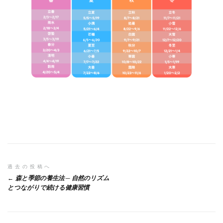
投
過去の投稿へ
森と季節の養生法 ─ 自然のリズム
稿
とつながりで続ける健康習慣
ナ
ビ