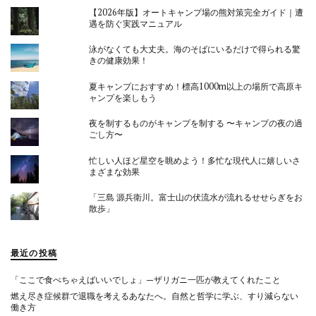
【2026年版】オートキャンプ場の熊対策完全ガイド｜遭
遇を防ぐ実践マニュアル
泳がなくても大丈夫。海のそばにいるだけで得られる驚
きの健康効果！
夏キャンプにおすすめ！標高1000m以上の場所で高原キ
ャンプを楽しもう
夜を制するものがキャンプを制する 〜キャンプの夜の過
ごし方〜
忙しい人ほど星空を眺めよう！多忙な現代人に嬉しいさ
まざまな効果
「三島 源兵衛川。富士山の伏流水が流れるせせらぎをお
散歩」
最近の投稿
「ここで食べちゃえばいいでしょ」—ザリガニ一匹が教えてくれたこと
燃え尽き症候群で退職を考えるあなたへ。自然と哲学に学ぶ、すり減らない
働き方