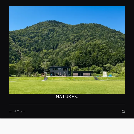
コ
ン
テ
ン
ツ
へ
移
動
NATURES.
検
メニュー
索
ボ
ッ
REST
ク