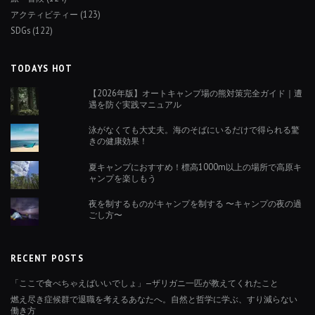
アクティビティー
(123)
SDGs
(122)
TODAYS HOT
【2026年版】オートキャンプ場の熊対策完全ガイド｜遭
遇を防ぐ実践マニュアル
泳がなくても大丈夫。海のそばにいるだけで得られる驚
きの健康効果！
夏キャンプにおすすめ！標高1000m以上の場所で高原キ
ャンプを楽しもう
夜を制するものがキャンプを制する 〜キャンプの夜の過
ごし方〜
RECENT POSTS
「ここで食べちゃえばいいでしょ」—ザリガニ一匹が教えてくれたこと
燃え尽き症候群で退職を考えるあなたへ。自然と哲学に学ぶ、すり減らない
働き方