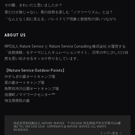
その蝶、きれいだと思いましたか？
昼だけが旅じゃない。夜の自然を楽しむ『ノクツーリズム』とは？
「なんとなく顔に見える」パレイドリア現象と創造性の深いつながり
ABOUT US
NPO法人 Nature Service と Nature Service Consulting 株式会社 が運営する
「自然体験」をテーマにしたキュレーションサイト。 日常の中に少しだけ自
然を思い出させるキッカケ作りをしています。
【Nature Service Outdoor Points】
やすらぎの森オートキャンプ場
星の森オートキャンプ場
鳥野目河川公園オートキャンプ場
信濃町ノマドワークセンター™
埼玉県県民の森
特定非営利活動法人 NATURE SERVICE 〒350-0242 埼玉県坂戸市大字厚川126番
地1 TEL: 050-3142-1518 COPYRIGHTS © NATURE SERVICE. ALL RIGHTS
RESERVED.
トップへ戻る