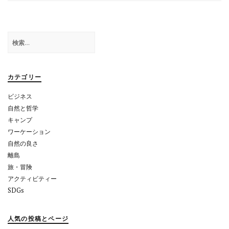
ビ
ゲ
ー
検
シ
索:
ョ
カテゴリー
ン
ビジネス
自然と哲学
キャンプ
ワーケーション
自然の良さ
離島
旅・冒険
アクティビティー
SDGs
人気の投稿とページ