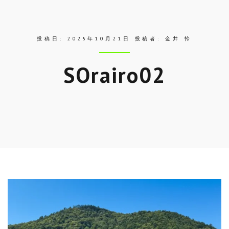
ス
投稿日:
2025年10月21日
投稿者:
金井 怜
SOrairo02
Skip
to
entry
content