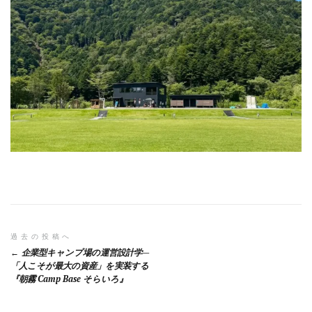
投
過去の投稿へ
企業型キャンプ場の運営設計学—
稿
「人こそが最大の資産」を実装する
『朝霧 Camp Base そらいろ』
ナ